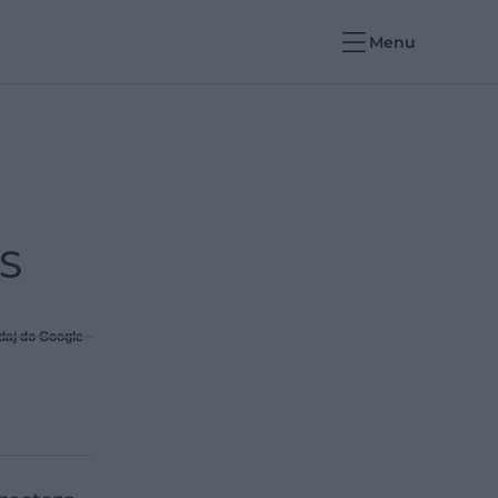
Menu
ZS
daj do Google