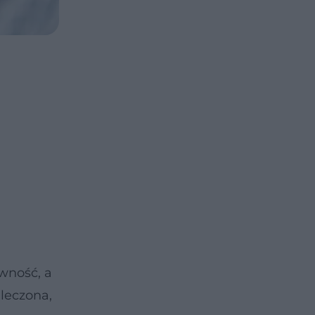
awność, a
 leczona,