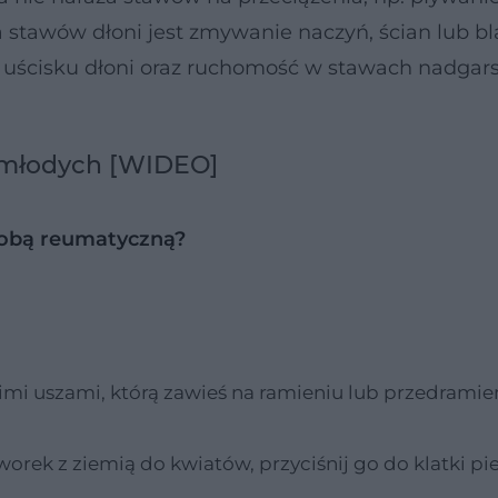
stawów dłoni jest zmywanie naczyń, ścian lub bl
łę uścisku dłoni oraz ruchomość w stawach nadgar
 młodych [WIDEO]
robą reumatyczną?
imi uszami, którą zawieś na ramieniu lub przedramie
worek z ziemią do kwiatów, przyciśnij go do klatki pie