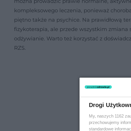
można prowadzić prawie normalne, aktywn
kompleksowego leczenia, ponieważ choroba a
piętno także na psychice. Na prawidłową tera
fizykoterapia, ale przede wszystkim zmiana 
odżywianie. Warto też korzystać z doświadcz
RZS.
Drogi Użytkow
My, naszych 1162 zau
przechowujemy informa
standardowe informac