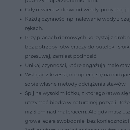
podtrzymuj przedramionami.
Gdy otwierasz drzwi od windy, popychaj j
Każdą czynność, np. nalewanie wody z czajn
rękach.
Przy pracach domowych korzystaj z drobnyc
bez potrzeby; otwieraczy do butelek i sło
przesuwaj, zamiast podnosić.
Unikaj czynności, które angażują małe staw
Wstając z krzesła, nie opieraj się na nadg
sobie własne metody odciążenia stawów.
Śpij na wysokim łóżku, z którego łatwo się 
utrzymać biodra w naturalnej pozycji. Jeże
niż 5 cm nad materacem. Ale gdy masz uszt
głowa leżała swobodnie, bez konieczności 