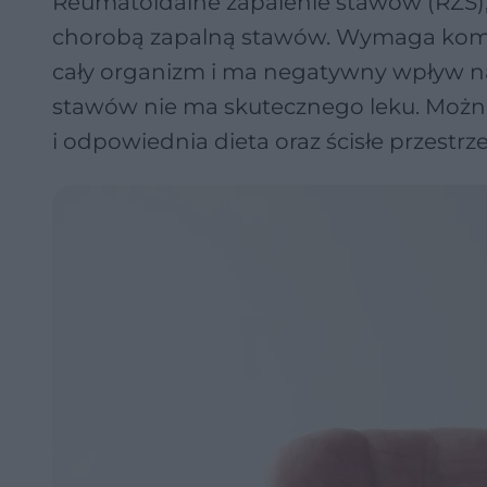
Reumatoidalne zapalenie stawów (RZS), 
chorobą zapalną stawów. Wymaga komp
cały organizm i ma negatywny wpływ na 
stawów nie ma skutecznego leku. Możn
i odpowiednia dieta oraz ścisłe przestr