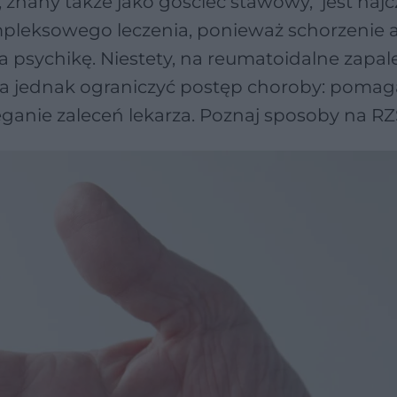
znany także jako gościec stawowy, jest najc
leksowego leczenia, ponieważ schorzenie a
psychikę. Niestety, na reumatoidalne zapal
a jednak ograniczyć postęp choroby: pomag
zeganie zaleceń lekarza. Poznaj sposoby na RZ