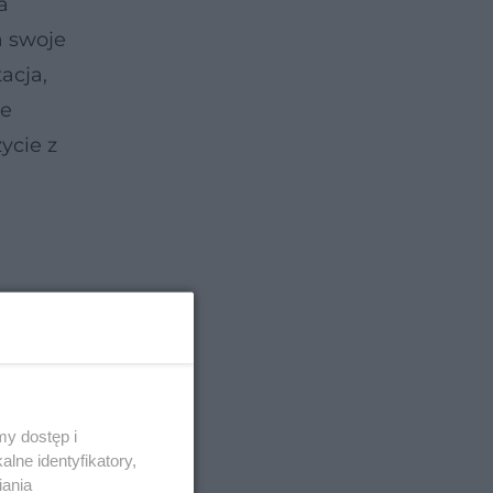
a
a swoje
acja,
ie
ycie z
y dostęp i
lne identyfikatory,
iania