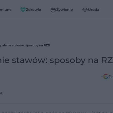
emium
Zdrowie
Żywienie
Uroda
palenie stawów: sposoby na RZS
ie stawów: sposoby na R
Do
ka