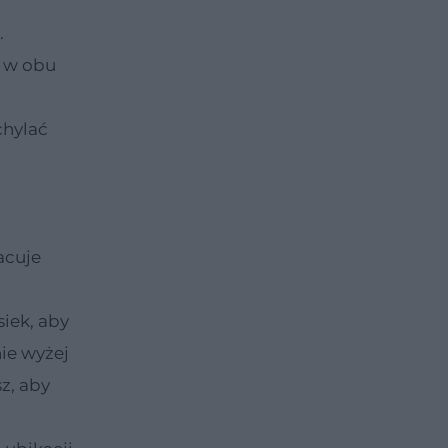
.
k w obu
chylać
acuje
siek, aby
nie wyżej
z, aby