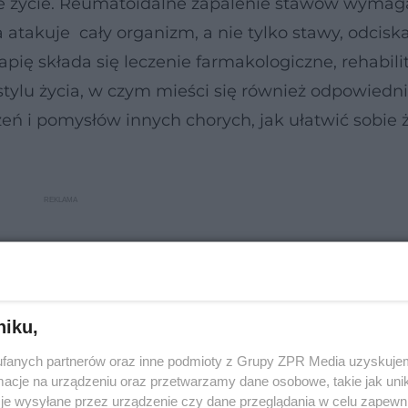
e życie. Reumatoidalne zapalenie stawów wymag
takuje cały organizm, a nie tylko stawy, odcisk
pię składa się leczenie farmakologiczne, rehabilit
stylu życia, w czym mieści się również odpowiedn
eń i pomysłów innych chorych, jak ułatwić sobie ż
niku,
fanych partnerów oraz inne podmioty z Grupy ZPR Media uzyskujem
cje na urządzeniu oraz przetwarzamy dane osobowe, takie jak unika
je wysyłane przez urządzenie czy dane przeglądania w celu zapewn