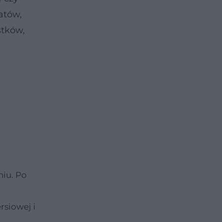
atów,
stków,
niu. Po
rsiowej i