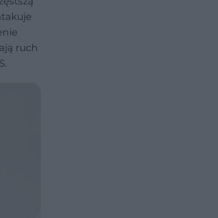
zęstszą
takuje
enie
ają ruch
S.