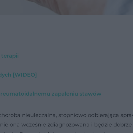
terapii
dych [WIDEO]
ą reumatoidalnemu zapaleniu stawów
 choroba nieuleczalna, stopniowo odbierająca spr
tanie ona wcześnie zdiagnozowana i będzie dobrze