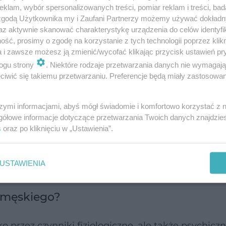
klam, wybór spersonalizowanych treści, pomiar reklam i treści, bad
 zgodą Użytkownika my i Zaufani Partnerzy możemy używać dokład
iąga?
az aktywnie skanować charakterystykę urządzenia do celów identyfi
ść, prosimy o zgodę na korzystanie z tych technologii poprzez klikn
a i zawsze możesz ją zmienić/wycofać klikając przycisk ustawień pr
ettingu
, penetracji,
seksu oralnego
,
analnego
, sty
ogu strony
. Niektóre rodzaje przetwarzania danych nie wymagaj
padkach kobieta jest w stanie uzyskać orgazm bez
iwić się takiemu przetwarzaniu. Preferencje będą miały zastosowanie
fantazji albo poprzez
pieszczoty piersi
. Niektóre p
szymi informacjami, abyś mógł świadomie i komfortowo korzystać z
lokrotnego
.
gółowe informacje dotyczące przetwarzania Twoich danych znajdzi
s
oraz po kliknięciu w „Ustawienia”.
żczyzn jest więc podobna. Między orgazmem kobi
ca: kobieta zwykle musi się orgazmu nauczyć, nat
USTAWIENIA
nia. Co to oznacza?
d męskiego?
 przez czynniki fizjologiczne, ale także psychiczn