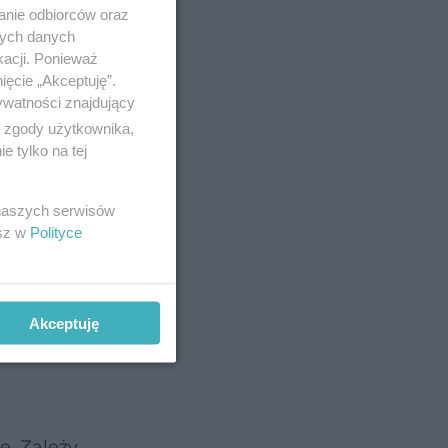
anie odbiorców oraz
nych danych
kacji. Ponieważ
ięcie „Akceptuję”.
ywatności znajdujący
mulacji
ą zgody użytkownika,
 tylko na tej
anie
 naszych serwisów
esz w
Polityce
ecym a
omiast jej
Akceptuję
e. Zależy