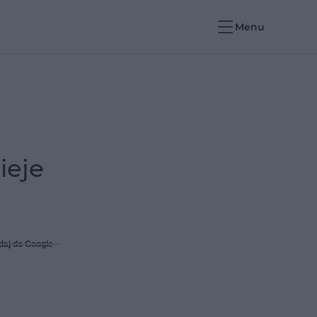
Menu
ieje
daj do Google