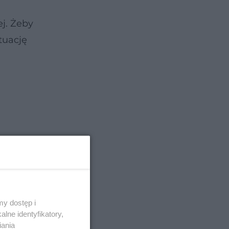
j. Żeby
tuację
y dostęp i
lne identyfikatory,
iania