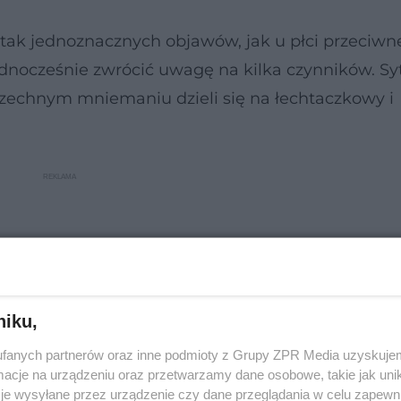
tak jednoznacznych objawów, jak u płci przeciwne
jednocześnie zwrócić uwagę na kilka czynników. Sy
echnym mniemaniu dzieli się na łechtaczkowy i
niku,
fanych partnerów oraz inne podmioty z Grupy ZPR Media uzyskujem
cje na urządzeniu oraz przetwarzamy dane osobowe, takie jak unika
je wysyłane przez urządzenie czy dane przeglądania w celu zapewn