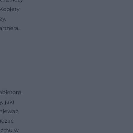
 Kobiety
zy,
rtnera.
obietom,
, jaki
onieważ
udzać
gazmu w