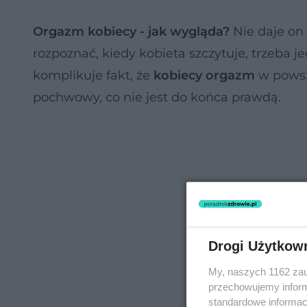
Orgazm kobiecy - jak wygląda?
Nie daje on 
rozpoznać, kiedy kobieta szczytuje, trzeba 
komplikuje fakt, że
kobiecy orgazm
w powsz
pochwowy, co nie jest do końca prawdą.
Drogi Użytkow
My, naszych 1162 zau
przechowujemy informa
standardowe informac