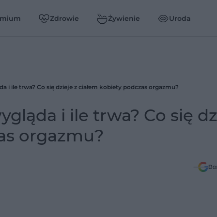
emium
Zdrowie
Żywienie
Uroda
a i ile trwa? Co się dzieje z ciałem kobiety podczas orgazmu?
gląda i ile trwa? Co się dz
zas orgazmu?
Do