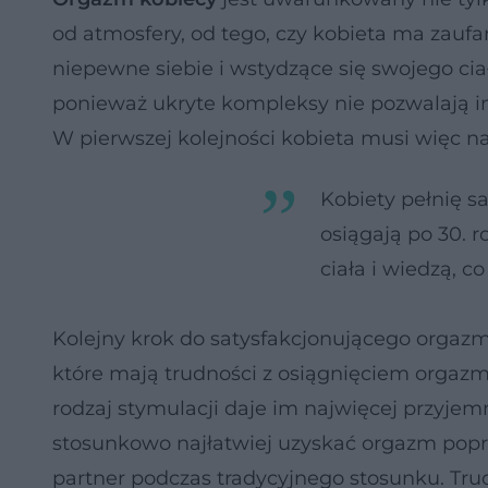
od atmosfery, od tego, czy kobieta ma zaufan
niepewne siebie i wstydzące się swojego ci
ponieważ ukryte kompleksy nie pozwalają im
W pierwszej kolejności kobieta musi więc n
Kobiety pełnię sa
osiągają po 30. r
ciała i wiedzą, c
Kolejny krok do satysfakcjonującego orgazm
które mają trudności z osiągnięciem orgazmu
rodzaj stymulacji daje im najwięcej przyjem
stosunkowo najłatwiej uzyskać orgazm poprz
partner podczas tradycyjnego stosunku. Trud