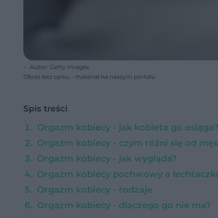
Autor: Getty Images
Obraz bez opisu - materiał na naszym portalu
Spis treści
Orgazm kobiecy - jak kobieta go osiąga
Orgazm kobiecy - czym różni się od mę
Orgazm kobiecy - jak wygląda?
Orgazm kobiecy pochwowy a łechtacz
Orgazm kobiecy - rodzaje
Orgazm kobiecy - dlaczego go nie ma?