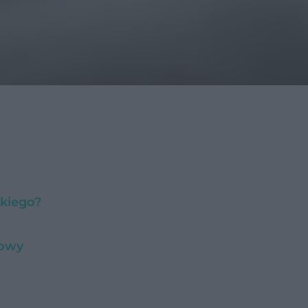
?
skiego?
kowy