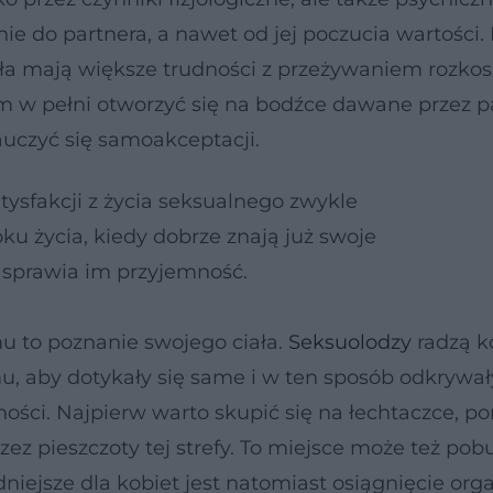
ie do partnera, a nawet od jej poczucia wartości.
ała mają większe trudności z przeżywaniem rozkos
 w pełni otworzyć się na bodźce dawane przez pa
auczyć się samoakceptacji.
tysfakcji z życia seksualnego zwykle
oku życia, kiedy dobrze znają już swoje
o sprawia im przyjemność.
u to poznanie swojego ciała.
Seksuolodzy
radzą k
, aby dotykały się same i w ten sposób odkrywały
ności. Najpierw warto skupić się na łechtaczce, p
ez pieszczoty tej strefy. To miejsce może też pob
niejsze dla kobiet jest natomiast osiągnięcie or