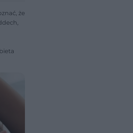
znać, że
oddech,
bieta