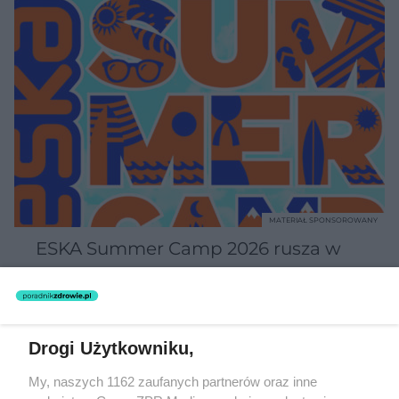
MATERIAŁ SPONSOROWANY
ESKA Summer Camp 2026 rusza w
trasę! Odwiedź strefę Wawel i
spróbuj kultowych Michałków z
Wawelu
Drogi Użytkowniku,
My, naszych 1162 zaufanych partnerów oraz inne