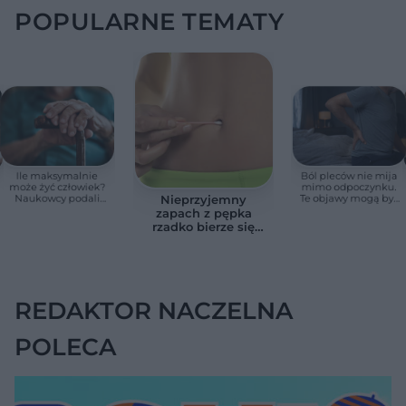
POPULARNE TEMATY
Ile maksymalnie
Ból pleców nie mija
może żyć człowiek?
mimo odpoczynku.
Naukowcy podali
Te objawy mogą być
Nieprzyjemny
zaskakującą liczbę
sygnałem raka
zapach z pępka
rzadko bierze się
znikąd. Jeden objaw
zmienia wszystko
REDAKTOR NACZELNA
POLECA