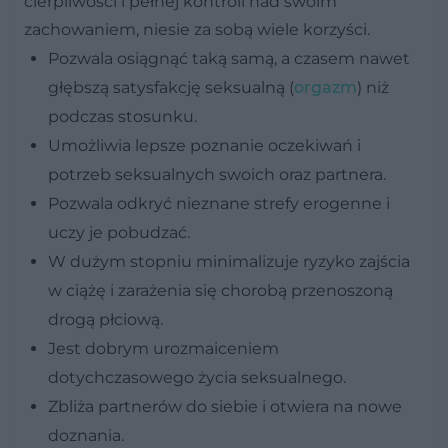
cierpliwości i pełnej kontroli nad swoim
zachowaniem, niesie za sobą wiele korzyści.
Pozwala osiągnąć taką samą, a czasem nawet
głębszą satysfakcję seksualną (
orgazm
) niż
podczas stosunku.
Umożliwia lepsze poznanie oczekiwań i
potrzeb seksualnych swoich oraz partnera.
Pozwala odkryć nieznane strefy erogenne i
uczy je pobudzać.
W dużym stopniu minimalizuje ryzyko zajścia
w ciążę i zarażenia się chorobą przenoszoną
drogą płciową.
Jest dobrym urozmaiceniem
dotychczasowego życia seksualnego.
Zbliża partnerów do siebie i otwiera na nowe
doznania.