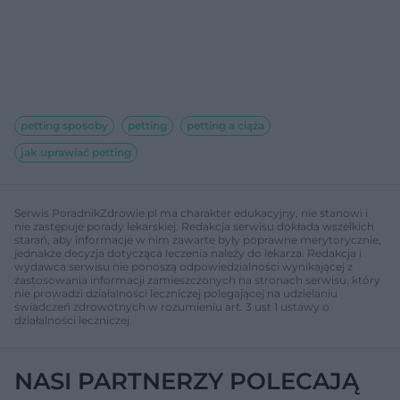
petting sposoby
petting
petting a ciąża
jak uprawiać petting
Serwis PoradnikZdrowie.pl ma charakter edukacyjny, nie stanowi i
nie zastępuje porady lekarskiej. Redakcja serwisu dokłada wszelkich
starań, aby informacje w nim zawarte były poprawne merytorycznie,
jednakże decyzja dotycząca leczenia należy do lekarza. Redakcja i
wydawca serwisu nie ponoszą odpowiedzialności wynikającej z
zastosowania informacji zamieszczonych na stronach serwisu, który
nie prowadzi działalności leczniczej polegającej na udzielaniu
świadczeń zdrowotnych w rozumieniu art. 3 ust 1 ustawy o
działalności leczniczej.
NASI PARTNERZY POLECAJĄ