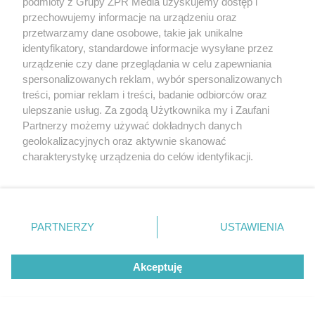
podmioty z Grupy ZPR Media uzyskujemy dostęp i
przechowujemy informacje na urządzeniu oraz
przetwarzamy dane osobowe, takie jak unikalne
identyfikatory, standardowe informacje wysyłane przez
urządzenie czy dane przeglądania w celu zapewniania
spersonalizowanych reklam, wybór spersonalizowanych
treści, pomiar reklam i treści, badanie odbiorców oraz
ulepszanie usług. Za zgodą Użytkownika my i Zaufani
Partnerzy możemy używać dokładnych danych
geolokalizacyjnych oraz aktywnie skanować
MUZYKA
charakterystykę urządzenia do celów identyfikacji.
Ponieważ cenimy Twoją prywatność, prosimy o zgodę na
"ESKA Hity na Czasie" – playlista,
korzystanie z tych technologii poprzez kliknięcie
„Akceptuję”. Zgoda jest dobrowolna i zawsze możesz ją
która rozkręci każdą chwilę
zmienić/wycofać klikając przycisk ustawień prywatności
PARTNERZY
USTAWIENIA
znajdujący się w lewym dolnym rogu strony
. Niektóre
rodzaje przetwarzania danych nie wymagają zgody
Akceptuję
użytkownika, ale masz prawo sprzeciwić się takiemu
przetwarzaniu. Preferencje będą miały zastosowanie tylko
5
na tej witrynie.