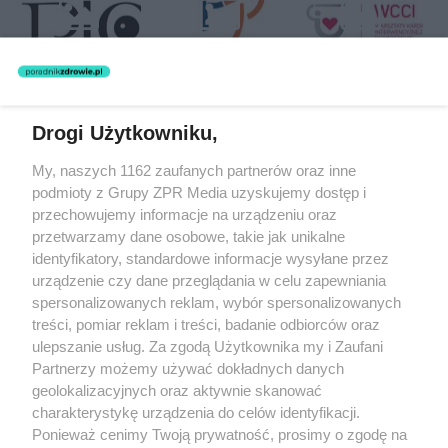
Drogi Użytkowniku,
Żaden utwór zamieszczony w serwisie nie może być powielany i
My, naszych 1162 zaufanych partnerów oraz inne
rozpowszechniany lub dalej rozpowszechniany w jakikolwiek sposób
(w tym także elektroniczny lub mechaniczny) na jakimkolwiek polu
podmioty z Grupy ZPR Media uzyskujemy dostęp i
eksploatacji w jakiejkolwiek formie, włącznie z umieszczaniem w
przechowujemy informacje na urządzeniu oraz
Internecie bez pisemnej zgody właściciela praw. Jakiekolwiek użycie
przetwarzamy dane osobowe, takie jak unikalne
lub wykorzystanie utworów w całości lub w części z naruszeniem
prawa, tzn. bez właściwej zgody, jest zabronione pod groźbą kary i
identyfikatory, standardowe informacje wysyłane przez
może być ścigane prawnie.
urządzenie czy dane przeglądania w celu zapewniania
spersonalizowanych reklam, wybór spersonalizowanych
treści, pomiar reklam i treści, badanie odbiorców oraz
ulepszanie usług. Za zgodą Użytkownika my i Zaufani
Partnerzy możemy używać dokładnych danych
geolokalizacyjnych oraz aktywnie skanować
charakterystykę urządzenia do celów identyfikacji.
O nas
Ponieważ cenimy Twoją prywatność, prosimy o zgodę na