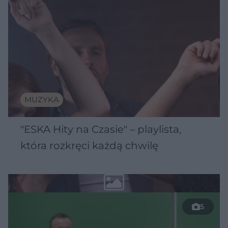
MUZYKA
"ESKA Hity na Czasie" – playlista,
która rozkręci każdą chwilę
5