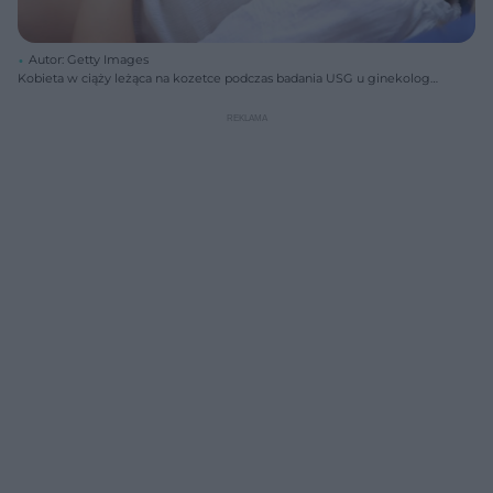
Autor: Getty Images
Kobieta w ciąży leżąca na kozetce podczas badania USG u ginekologa,
obok widać sondę aparatu przykładaną do brzucha. Na portalu Poradnik
Zdrowie znajdziesz porady ekspertów dotyczące badań HCG i
zapalenia oskrzeli.