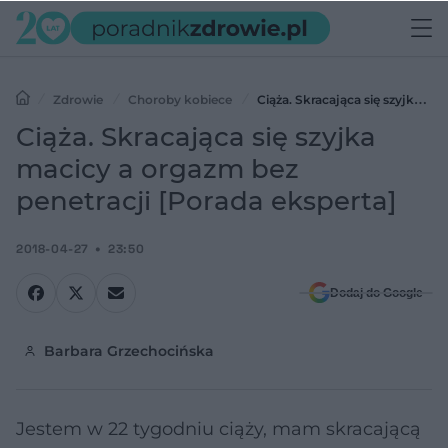
Zdrowie
Choroby kobiece
Ciąża. Skracająca się szyjka
macicy a orgazm bez penetracji [Porada eksperta]
Ciąża. Skracająca się szyjka
macicy a orgazm bez
penetracji [Porada eksperta]
2018-04-27
23:50
Dodaj do Google
Barbara Grzechocińska
Jestem w 22 tygodniu ciąży, mam skracającą