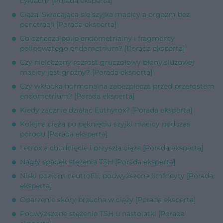
cyklach? [Porada eksperta]
Ciąża. Skracająca się szyjka macicy a orgazm bez
penetracji [Porada eksperta]
Co oznacza polip endometrialny i fragmenty
polipowatego endometrium? [Porada eksperta]
Czy nieleczony rozrost gruczołowy błony śluzowej
macicy jest groźny? [Porada eksperta]
Czy wkładka hormonalna zabezpiecza przed przerostem
endometrium? [Porada eksperta]
Kiedy zacznie działać Euthyrox? [Porada eksperta]
Kolejna ciąża po pęknięciu szyjki macicy podczas
porodu [Porada eksperta]
Letrox a chudnięcie i przyszła ciąża [Porada eksperta]
Nagły spadek stężenia TSH [Porada eksperta]
Niski poziom neutrofili, podwyższone limfocyty [Porada
eksperta]
Oparzenie skóry brzucha w ciąży [Porada eksperta]
Podwyższone stężenie TSH u nastolatki [Porada