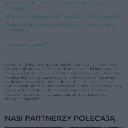
Wpływ jodu z tężni na niedoczynność tarczycy [Porada
eksperta]
Zajście w ciążę 2 dni po miesiączce? [Porada eksperta]
Żółte strupki na brodawkach piersi u kobiety [Porada
eksperta]
Barbara Grzechocińska
Serwis PoradnikZdrowie.pl ma charakter edukacyjny, nie stanowi i
nie zastępuje porady lekarskiej. Redakcja serwisu dokłada wszelkich
starań, aby informacje w nim zawarte były poprawne merytorycznie,
jednakże decyzja dotycząca leczenia należy do lekarza. Redakcja i
wydawca serwisu nie ponoszą odpowiedzialności wynikającej z
zastosowania informacji zamieszczonych na stronach serwisu, który
nie prowadzi działalności leczniczej polegającej na udzielaniu
świadczeń zdrowotnych w rozumieniu art. 3 ust 1 ustawy o
działalności leczniczej.
NASI PARTNERZY POLECAJĄ