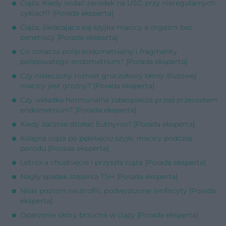
Ciąża. Kiedy widać zarodek na USG przy nieregularnych
cyklach? [Porada eksperta]
Ciąża. Skracająca się szyjka macicy a orgazm bez
penetracji [Porada eksperta]
Co oznacza polip endometrialny i fragmenty
polipowatego endometrium? [Porada eksperta]
Czy nieleczony rozrost gruczołowy błony śluzowej
macicy jest groźny? [Porada eksperta]
Czy wkładka hormonalna zabezpiecza przed przerostem
endometrium? [Porada eksperta]
Kiedy zacznie działać Euthyrox? [Porada eksperta]
Kolejna ciąża po pęknięciu szyjki macicy podczas
porodu [Porada eksperta]
Letrox a chudnięcie i przyszła ciąża [Porada eksperta]
Nagły spadek stężenia TSH [Porada eksperta]
Niski poziom neutrofili, podwyższone limfocyty [Porada
eksperta]
Oparzenie skóry brzucha w ciąży [Porada eksperta]