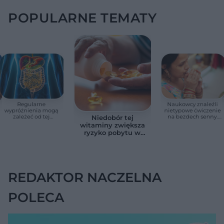
POPULARNE TEMATY
Regularne
Naukowcy znaleźli
wypróżnienia mogą
nietypowe ćwiczenie
zależeć od tej
na bezdech senny.
Niedobór tej
witaminy. Odkrycie
Efekty zaskoczyły
witaminy zwiększa
zaskoczyło
badaczy
ryzyko pobytu w
naukowców
szpitalu. Badanie
objęło 36 tys. osób
REDAKTOR NACZELNA
POLECA