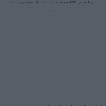
Kobieta w ciąży leżąca na kozetce podczas badania USG u ginekologa,
obok widać sondę aparatu przykładaną do brzucha. Na portalu Poradnik
Zdrowie znajdziesz porady ekspertów dotyczące badań HCG i
zapalenia oskrzeli.