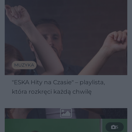
MUZYKA
"ESKA Hity na Czasie" – playlista,
która rozkręci każdą chwilę
5