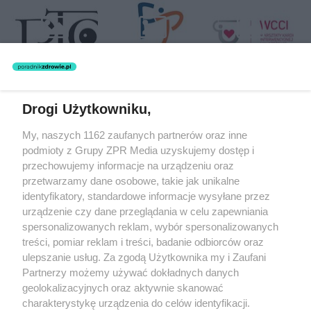
Drogi Użytkowniku,
Żaden utwór zamieszczony w serwisie nie może być powielany i
My, naszych 1162 zaufanych partnerów oraz inne
rozpowszechniany lub dalej rozpowszechniany w jakikolwiek sposób
(w tym także elektroniczny lub mechaniczny) na jakimkolwiek polu
podmioty z Grupy ZPR Media uzyskujemy dostęp i
eksploatacji w jakiejkolwiek formie, włącznie z umieszczaniem w
przechowujemy informacje na urządzeniu oraz
Internecie bez pisemnej zgody właściciela praw. Jakiekolwiek użycie
przetwarzamy dane osobowe, takie jak unikalne
lub wykorzystanie utworów w całości lub w części z naruszeniem
prawa, tzn. bez właściwej zgody, jest zabronione pod groźbą kary i
identyfikatory, standardowe informacje wysyłane przez
może być ścigane prawnie.
urządzenie czy dane przeglądania w celu zapewniania
spersonalizowanych reklam, wybór spersonalizowanych
treści, pomiar reklam i treści, badanie odbiorców oraz
ulepszanie usług. Za zgodą Użytkownika my i Zaufani
Partnerzy możemy używać dokładnych danych
geolokalizacyjnych oraz aktywnie skanować
charakterystykę urządzenia do celów identyfikacji.
O nas