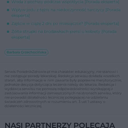
Woda z pochwy podczas współżycia [Porada eksperta]
Wpływ jodu z tężni na niedoczynność tarczycy [Porada
eksperta]
Zajście w ciążę 2 dni po miesiączce? [Porada eksperta]
Żółte strupki na brodawkach piersi u kobiety [Porada
eksperta]
Barbara Grzechocińska
Serwis PoradnikZdrowie.pl ma charakter edukacyjny, nie stanowi i
nie zastępuje porady lekarskiej. Redakcja serwisu dokłada wszelkich
starań, aby informacje w nim zawarte były poprawne merytorycznie,
jednakże decyzja dotycząca leczenia należy do lekarza. Redakcja i
wydawca serwisu nie ponoszą odpowiedzialności wynikającej z
zastosowania informacji zamieszczonych na stronach serwisu, który
nie prowadzi działalności leczniczej polegającej na udzielaniu
świadczeń zdrowotnych w rozumieniu art. 3 ust 1 ustawy o
działalności leczniczej.
NASI PARTNERZY POLECAJĄ