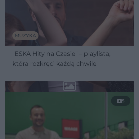
MUZYKA
"ESKA Hity na Czasie" – playlista,
która rozkręci każdą chwilę
5