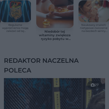
Regularne
Naukowcy znaleźli
wypróżnienia mogą
nietypowe ćwiczenie
zależeć od tej
na bezdech senny.
Niedobór tej
witaminy. Odkrycie
Efekty zaskoczyły
witaminy zwiększa
zaskoczyło
badaczy
ryzyko pobytu w
naukowców
szpitalu. Badanie
objęło 36 tys. osób
REDAKTOR NACZELNA
POLECA
27