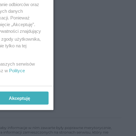
anie odbiorców oraz
nych danych
kacji. Ponieważ
ięcie „Akceptuję”.
ywatności znajdujący
ą zgody użytkownika,
 tylko na tej
 naszych serwisów
esz w
Polityce
Akceptuję
ń, aby informacje w nim zawarte były poprawne merytorycznie,
a informacji zamieszczonych na stronach serwisu, który nie