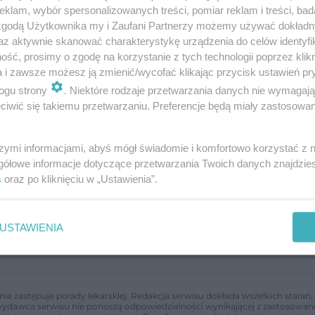
klam, wybór spersonalizowanych treści, pomiar reklam i treści, bad
zce? [Porada eksperta]
 zgodą Użytkownika my i Zaufani Partnerzy możemy używać dokład
a eksperta]
az aktywnie skanować charakterystykę urządzenia do celów identyfi
ść, prosimy o zgodę na korzystanie z tych technologii poprzez klikn
]
a i zawsze możesz ją zmienić/wycofać klikając przycisk ustawień pr
a eksperta]
ogu strony
. Niektóre rodzaje przetwarzania danych nie wymagaj
iwić się takiemu przetwarzaniu. Preferencje będą miały zastosowanie
eksperta]
szymi informacjami, abyś mógł świadomie i komfortowo korzystać z
gółowe informacje dotyczące przetwarzania Twoich danych znajdzi
s
oraz po kliknięciu w „Ustawienia”.
USTAWIENIA
nie zastępuje porady lekarskiej. Redakcja serwisu dokłada wszelkich stara
i wydawca serwisu nie ponoszą odpowiedzialności wynikającej z zastosowani