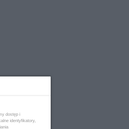
y dostęp i
lne identyfikatory,
iania