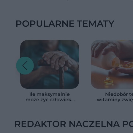
spróbuj kultowych
Michałków z Wawelu
POPULARNE TEMATY
Ile maksymalnie
Niedobór te
może żyć człowiek?
witaminy zwię
Naukowcy podali
ryzyko pobyt
zaskakującą liczbę
szpitalu. Bad
objęło 36 tys.
REDAKTOR NACZELNA P