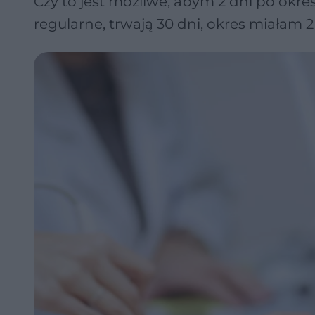
Czy to jest możliwe, abym 2 dni po okre
regularne, trwają 30 dni, okres miałam 2