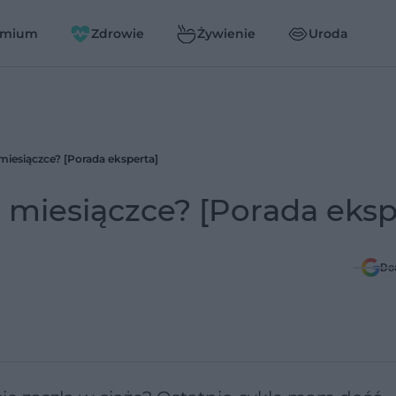
emium
Zdrowie
Żywienie
Uroda
 miesiączce? [Porada eksperta]
o miesiączce? [Porada eksp
Do