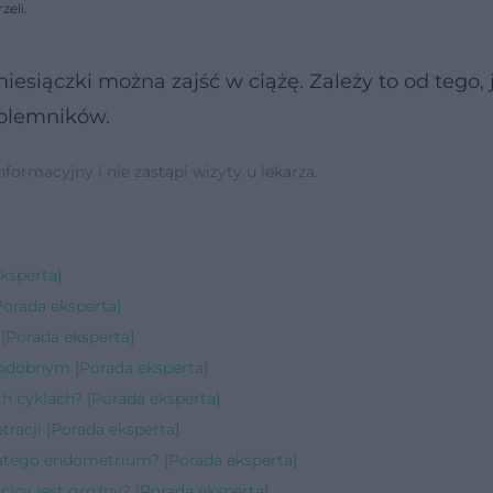
zeli.
iesiączki można zajść w ciążę. Zależy to od tego, 
 plemników.
ormacyjny i nie zastąpi wizyty u lekarza.
ksperta]
Porada eksperta]
[Porada eksperta]
odobnym [Porada eksperta]
h cyklach? [Porada eksperta]
tracji [Porada eksperta]
atego endometrium? [Porada eksperta]
icy jest groźny? [Porada eksperta]