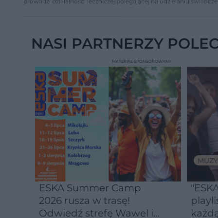
prowadzi działalności leczniczej polegającej na udzielaniu świadcze
NASI PARTNERZY POLE
MATERIAŁ SPONSOROWANY
MUZY
ESKA Summer Camp
"ESKA
2026 rusza w trasę!
playli
Odwiedź strefę Wawel i
każdą