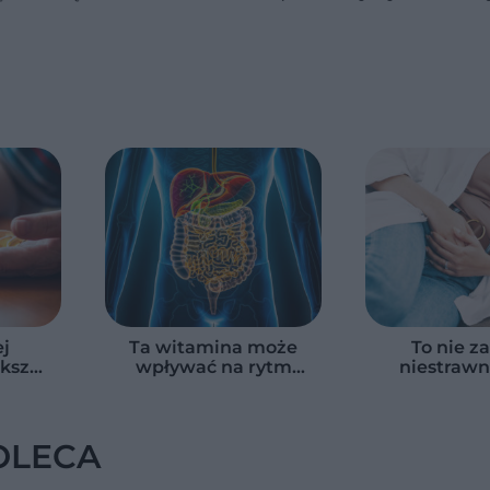
naprawdę jedzą
warzywa i owoce
j
Ta witamina może
To nie z
ksza
wpływać na rytm
niestrawn
u w
pracy jelit. Naukowcy
objawy
anie
odkryli nowy trop
wskazywać n
 osób
jelita dra
OLECA