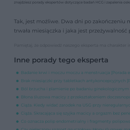
znajdziesz porady ekspertów dotyczące badań HCG i zapalenia oskr
Tak, jest możliwe. Dwa dni po zakończeniu m
trwała miesiączka i jaka jest przeżywalność
Pamiętaj, że odpowiedź naszego eksperta ma charakter inf
Inne porady tego eksperta
Badanie krwi i moczu moczu a menstruacja [Porada e
Brak miesiączki przy tabletkach antykoncepcyjnych [
Ból brzucha i plamienie po badaniu ginekologicznym 
Błona śluzowa macicy z przekształceniem doczesnop
Ciąża. Kiedy widać zarodek na USG przy nieregularnyc
Ciąża. Skracająca się szyjka macicy a orgazm bez pene
Co oznacza polip endometrialny i fragmenty polipow
Czy nieleczony rozrost gruczołowy błony śluzowej mac