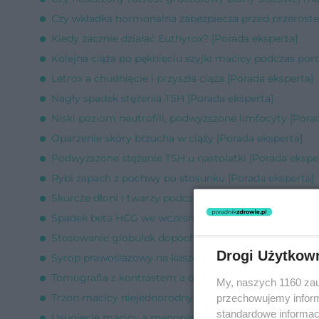
Czy wkładka hormonalna zabezpiecza przed przerost
Kiedy zacznie działać Euthyrox? [Porada eksperta]
Kolejna ciąża po pęknięciu szyjki macicy podczas por
Letrox a chudnięcie i przyszła ciąża [Porada eksperta]
Nagły spadek stężenia TSH [Porada eksperta]
Niski poziom neutrofili, podwyższone limfocyty [Pora
Oparzenie skóry brzucha w ciąży [Porada eksperta]
Podwyższone stężenie TSH u nastolatki [Porada ekspe
Rybi zapach z pochwy po stosunku [Porada eksperta]
Skurcze dłoni i twarzy podczas współżycia [Porada ek
Spadek beta HCG we wczesnej ciąży [Porada eksperta
Stosowanie globulek dopochwowych a współżycie [Po
Drogi Użytkow
Syrop prawoślazowy na kaszel w ciąży [Porada ekspert
Tomografia z kontrastem a obniżone TSH [Porada eks
My, naszych 1160 zau
Trzon macicy niejednorodny echogenicznie [Porada e
przechowujemy informa
standardowe informac
Usunięcie macicy a menopauza [Porada eksperta]