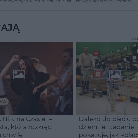
ń zdrowotnych w rozumieniu art. 3 ust 1 ustawy o działalności leczniczej.
CAJĄ
TEKS
KA
 Hity na Czasie" –
Daleko do pięciu po
sta, która rozkręci
dziennie. Badanie
 chwilę
pokazuje, jak Polac