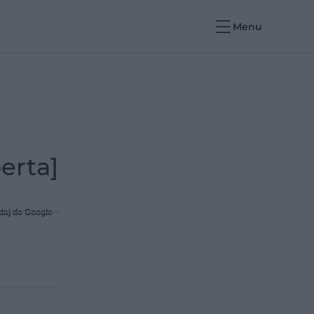
Menu
erta]
daj do Google