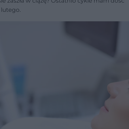
sie zaszła w ciążę? Ostatnio cykle mam dość
 lutego.