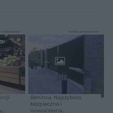
T SPONSOROWANY
MATERIAŁ SPONSOROWANY
5
rcji
Beninca. Najszybsza,
bezpieczna i
y
nowoczesna