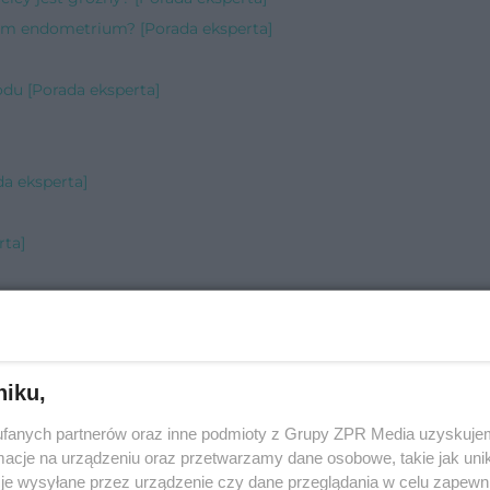
em endometrium? [Porada eksperta]
odu [Porada eksperta]
da eksperta]
rta]
sperta]
]
rada eksperta]
niku,
a]
perta]
fanych partnerów oraz inne podmioty z Grupy ZPR Media uzyskujem
ksperta]
cje na urządzeniu oraz przetwarzamy dane osobowe, takie jak unika
je wysyłane przez urządzenie czy dane przeglądania w celu zapewn