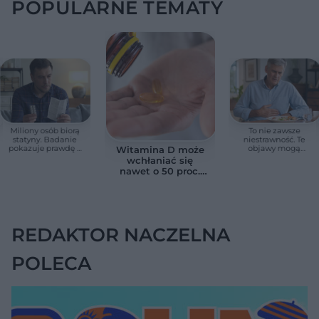
POPULARNE TEMATY
Miliony osób biorą
To nie zawsze
statyny. Badanie
niestrawność. Te
pokazuje prawdę o
objawy mogą
Witamina D może
skutkach ubocznych
wskazywać na raka
wchłaniać się
trzustki
nawet o 50 proc.
lepiej. Wystarczy
połączyć ją z
jednym składnikiem
REDAKTOR NACZELNA
POLECA