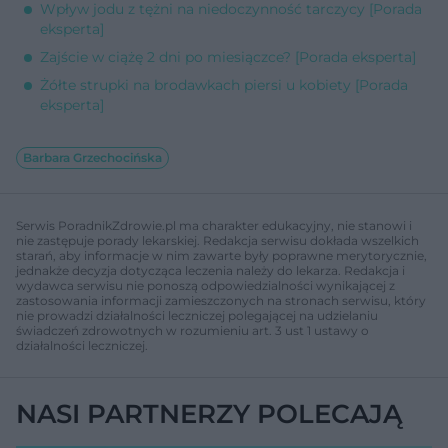
Wpływ jodu z tężni na niedoczynność tarczycy [Porada
eksperta]
Zajście w ciążę 2 dni po miesiączce? [Porada eksperta]
Żółte strupki na brodawkach piersi u kobiety [Porada
eksperta]
Barbara Grzechocińska
Serwis PoradnikZdrowie.pl ma charakter edukacyjny, nie stanowi i
nie zastępuje porady lekarskiej. Redakcja serwisu dokłada wszelkich
starań, aby informacje w nim zawarte były poprawne merytorycznie,
jednakże decyzja dotycząca leczenia należy do lekarza. Redakcja i
wydawca serwisu nie ponoszą odpowiedzialności wynikającej z
zastosowania informacji zamieszczonych na stronach serwisu, który
nie prowadzi działalności leczniczej polegającej na udzielaniu
świadczeń zdrowotnych w rozumieniu art. 3 ust 1 ustawy o
działalności leczniczej.
NASI PARTNERZY POLECAJĄ