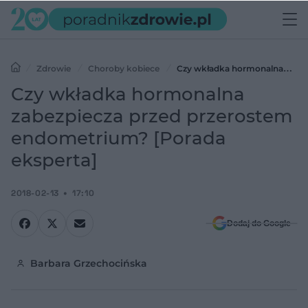
Zdrowie
Choroby kobiece
Czy wkładka hormonalna
zabezpiecza przed przerostem endometrium? [Porada eksperta]
Czy wkładka hormonalna
zabezpiecza przed przerostem
endometrium? [Porada
eksperta]
2018-02-13
17:10
Dodaj do Google
Barbara Grzechocińska