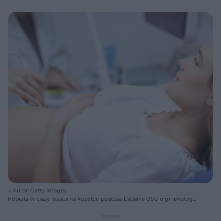
Autor: Getty Images
Kobieta w ciąży leżąca na kozetce podczas badania USG u ginekologa,
obok widać sondę aparatu przykładaną do brzucha. Na portalu Poradnik
Zdrowie znajdziesz porady ekspertów dotyczące badań HCG i