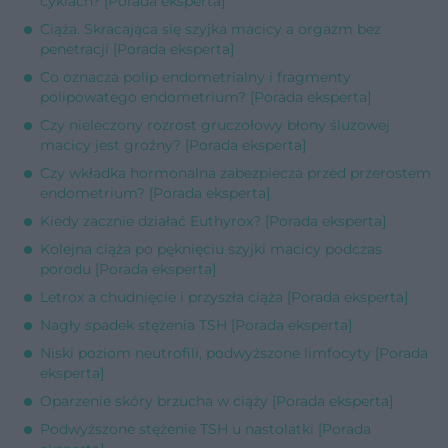
cyklach? [Porada eksperta]
Ciąża. Skracająca się szyjka macicy a orgazm bez
penetracji [Porada eksperta]
Co oznacza polip endometrialny i fragmenty
polipowatego endometrium? [Porada eksperta]
Czy nieleczony rozrost gruczołowy błony śluzowej
macicy jest groźny? [Porada eksperta]
Czy wkładka hormonalna zabezpiecza przed przerostem
endometrium? [Porada eksperta]
Kiedy zacznie działać Euthyrox? [Porada eksperta]
Kolejna ciąża po pęknięciu szyjki macicy podczas
porodu [Porada eksperta]
Letrox a chudnięcie i przyszła ciąża [Porada eksperta]
Nagły spadek stężenia TSH [Porada eksperta]
Niski poziom neutrofili, podwyższone limfocyty [Porada
eksperta]
Oparzenie skóry brzucha w ciąży [Porada eksperta]
Podwyższone stężenie TSH u nastolatki [Porada