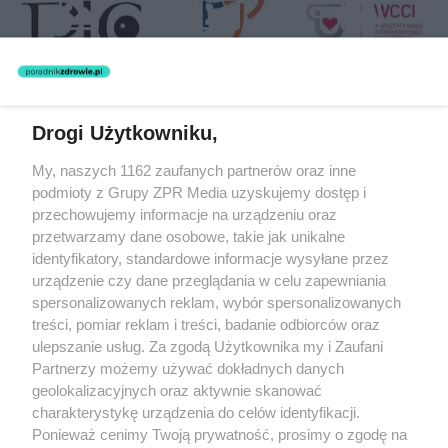
Drogi Użytkowniku,
Żaden utwór zamieszczony w serwisie nie może być powielany i
My, naszych 1162 zaufanych partnerów oraz inne
rozpowszechniany lub dalej rozpowszechniany w jakikolwiek sposób
(w tym także elektroniczny lub mechaniczny) na jakimkolwiek polu
podmioty z Grupy ZPR Media uzyskujemy dostęp i
eksploatacji w jakiejkolwiek formie, włącznie z umieszczaniem w
przechowujemy informacje na urządzeniu oraz
Internecie bez pisemnej zgody właściciela praw. Jakiekolwiek użycie
przetwarzamy dane osobowe, takie jak unikalne
lub wykorzystanie utworów w całości lub w części z naruszeniem
prawa, tzn. bez właściwej zgody, jest zabronione pod groźbą kary i
identyfikatory, standardowe informacje wysyłane przez
może być ścigane prawnie.
urządzenie czy dane przeglądania w celu zapewniania
spersonalizowanych reklam, wybór spersonalizowanych
treści, pomiar reklam i treści, badanie odbiorców oraz
ulepszanie usług. Za zgodą Użytkownika my i Zaufani
Partnerzy możemy używać dokładnych danych
geolokalizacyjnych oraz aktywnie skanować
charakterystykę urządzenia do celów identyfikacji.
O nas
Ponieważ cenimy Twoją prywatność, prosimy o zgodę na