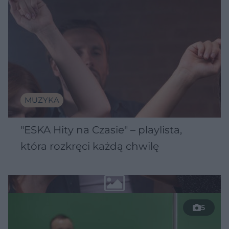
MUZYKA
"ESKA Hity na Czasie" – playlista,
która rozkręci każdą chwilę
5