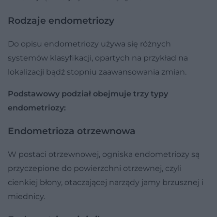
podstawie odpowiedzi kobiet na nią chorujących. Tłum. na j. polski -
Anna Janocha. Źródło: Facebook.com/EndometriozaPolska/ Archiwum
Rodzaje endometriozy
prywatne
Do opisu endometriozy używa się różnych
systemów klasyfikacji, opartych na przykład na
lokalizacji bądź stopniu zaawansowania zmian.
Podstawowy podział obejmuje trzy typy
endometriozy:
Endometrioza otrzewnowa
W postaci otrzewnowej, ogniska endometriozy są
przyczepione do powierzchni otrzewnej, czyli
cienkiej błony, otaczającej narządy jamy brzusznej i
miednicy.