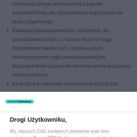
comiesięcznego krwawienia z ognisk
endometriozy, jak i powodowanego przez nie
stanu zapalnego.
Reakcja zapalna prowadzi natomiast do
powstawania blizn i zrostów, które mogą
dodatkowo nasilać ból. Dodatkowym
mechanizmem jego powstawania jest
bezpośrednie uciskanie nerwów przez wszczepy
endometrium.
Inną grupą zaburzeń powodowanych przez
endometriozę są zmiany przebiegu
cyklu
miesięcznego
oraz
problemy z płodnością
.
Czasami bywają one jedynym objawem choroby.
Drogi Użytkowniku,
Nietypowe objawy endometriozy
My, naszych 1162 zaufanych partnerów oraz inne