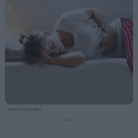
Autor: Getty Images