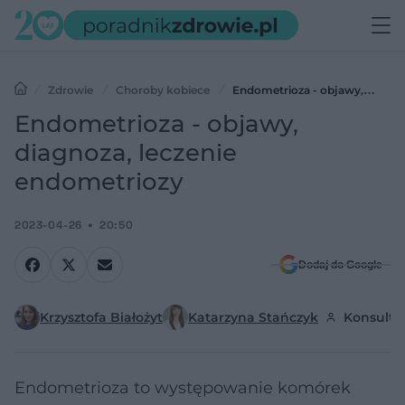
Zdrowie
Choroby kobiece
Endometrioza - objawy,
diagnoza, leczenie endometriozy
Endometrioza - objawy,
diagnoza, leczenie
endometriozy
2023-04-26
20:50
Dodaj do Google
Krzysztofa Białożyt
Katarzyna Stańczyk
Konsultac
Endometrioza to występowanie komórek