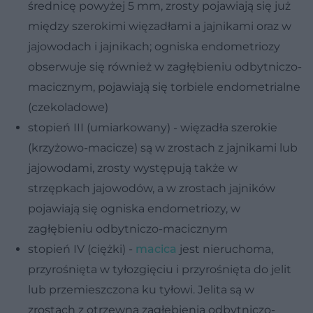
średnicę powyżej 5 mm, zrosty pojawiają się już
między szerokimi więzadłami a jajnikami oraz w
jajowodach i jajnikach; ogniska endometriozy
obserwuje się również w zagłębieniu odbytniczo-
macicznym, pojawiają się torbiele endometrialne
(czekoladowe)
stopień III (umiarkowany) - więzadła szerokie
(krzyżowo-macicze) są w zrostach z jajnikami lub
jajowodami, zrosty występują także w
strzępkach jajowodów, a w zrostach jajników
pojawiają się ogniska endometriozy, w
zagłębieniu odbytniczo-macicznym
stopień IV (ciężki) -
macica
jest nieruchoma,
przyrośnięta w tyłozgięciu i przyrośnięta do jelit
lub przemieszczona ku tyłowi. Jelita są w
zrostach z otrzewną zagłębienia odbytniczo-