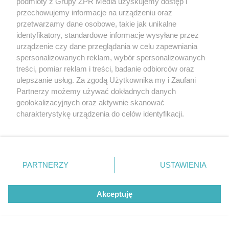
podmioty z Grupy ZPR Media uzyskujemy dostęp i
Choroba może dawać nietypowe objawy, które nie
przechowujemy informacje na urządzeniu oraz
są związane z menstruacją. Przy endometriozie
przetwarzamy dane osobowe, takie jak unikalne
mogą pojawić się objawy ze strony układu
identyfikatory, standardowe informacje wysyłane przez
urządzenie czy dane przeglądania w celu zapewniania
pokarmowego, jak i ogólnoustrojowe, takie jak bóle
spersonalizowanych reklam, wybór spersonalizowanych
głowy, osłabienie organizmu, brak energii.
treści, pomiar reklam i treści, badanie odbiorców oraz
ulepszanie usług. Za zgodą Użytkownika my i Zaufani
Partnerzy możemy używać dokładnych danych
geolokalizacyjnych oraz aktywnie skanować
charakterystykę urządzenia do celów identyfikacji.
Ponieważ cenimy Twoją prywatność, prosimy o zgodę na
korzystanie z tych technologii poprzez kliknięcie
„Akceptuję”. Zgoda jest dobrowolna i zawsze możesz ją
zmienić/wycofać klikając przycisk ustawień prywatności
PARTNERZY
USTAWIENIA
znajdujący się w lewym dolnym rogu strony
. Niektóre
rodzaje przetwarzania danych nie wymagają zgody
Akceptuję
użytkownika, ale masz prawo sprzeciwić się takiemu
przetwarzaniu. Preferencje będą miały zastosowanie tylko
na tej witrynie.