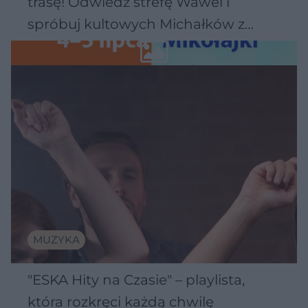
trasę! Odwiedź strefę Wawel i
spróbuj kultowych Michałków z
Wawelu
MUZYKA
"ESKA Hity na Czasie" – playlista,
która rozkręci każdą chwilę