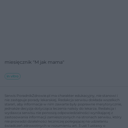
miesięcznik "M jak mama"
in vitro
Serwis PoradnikZdrowie.pl ma charakter edukacyjny, nie stanowi i
nie zastępuje porady lekarskiej. Redakcja serwisu dokłada wszelkich
starań, aby informacje w nim zawarte były poprawne merytorycznie,
jednakże decyzja dotycząca leczenia należy do lekarza. Redakcja i
wydawca serwisu nie ponoszą odpowiedzialności wynikającej z
zastosowania informacji zamieszczonych na stronach serwisu, który
nie prowadzi działalności leczniczej polegającej na udzielaniu
świadczeń zdrowotnych w rozumieniu art. 3 ust 1 ustawy o