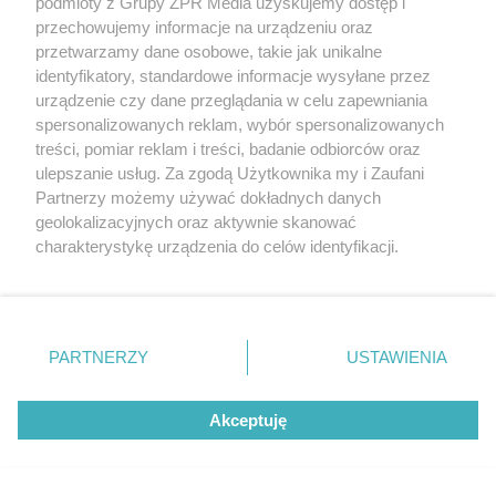
podmioty z Grupy ZPR Media uzyskujemy dostęp i
przechowujemy informacje na urządzeniu oraz
przetwarzamy dane osobowe, takie jak unikalne
identyfikatory, standardowe informacje wysyłane przez
urządzenie czy dane przeglądania w celu zapewniania
POPULARNE TEMATY
spersonalizowanych reklam, wybór spersonalizowanych
treści, pomiar reklam i treści, badanie odbiorców oraz
ulepszanie usług. Za zgodą Użytkownika my i Zaufani
Partnerzy możemy używać dokładnych danych
geolokalizacyjnych oraz aktywnie skanować
charakterystykę urządzenia do celów identyfikacji.
Ponieważ cenimy Twoją prywatność, prosimy o zgodę na
korzystanie z tych technologii poprzez kliknięcie
„Akceptuję”. Zgoda jest dobrowolna i zawsze możesz ją
Ten objaw często
Trzy rzeczy w
przypisuje się
średnim wieku
zmienić/wycofać klikając przycisk ustawień prywatności
zaparciom. Może
mogą oddalić
Dwaj bracia, ta
PARTNERZY
USTAWIENIA
jednak wskazywać
demencję o prawie
sama ciężka
znajdujący się w lewym dolnym rogu strony
. Niektóre
na chorobę jelita
13 lat. Naukowcy
choroba. Wszystko
wskazali kluczowe
rodzaje przetwarzania danych nie wymagają zgody
zmieniają jedne
czynniki
urodziny
Akceptuję
użytkownika, ale masz prawo sprzeciwić się takiemu
przetwarzaniu. Preferencje będą miały zastosowanie tylko
na tej witrynie.
REDAKTOR NACZELNA