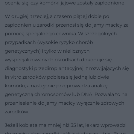
ocenia się, czy komórki jajowe zostały zapłodnione.
W drugiej, trzeciej, a czasem piątej dobie po
zapłodnieniu zarodki przenosi się do jamy macicy za
pomocą specjalnego cewnika. W szczególnych
przypadkach (wysokie ryzyko chorób
genetycznych) i tylko w nielicznych
wyspecjalizowanych ośrodkach dokonuje się
diagnostyki przedimplantacyjnej: z rozwĳających się
in vitro zarodków pobiera się jedną lub dwie
komórki, a następnie przeprowadza analizę
genetyczną chromosomów lub DNA. Pozwala to na
przeniesienie do jamy macicy wyłącznie zdrowych
zarodków.
Jeżeli kobieta ma mniej niż 35 lat, lekarz wprowadzi
do macicy dwa zarodki, jeśli jest starsza – trzy. Bywa