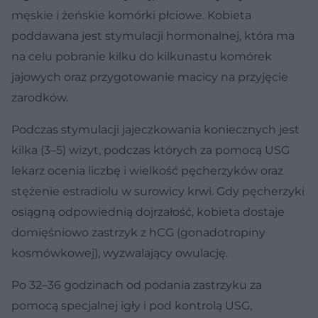
męskie i żeńskie komórki płciowe. Kobieta
poddawana jest stymulacji hormonalnej, która ma
na celu pobranie kilku do kilkunastu komórek
jajowych oraz przygotowanie macicy na przyjęcie
zarodków.
Podczas stymulacji jajeczkowania koniecznych jest
kilka (3–5) wizyt, podczas których za pomocą USG
lekarz ocenia liczbę i wielkość pęcherzyków oraz
stężenie estradiolu w surowicy krwi. Gdy pęcherzyki
osiągną odpowiednią dojrzałość, kobieta dostaje
domięśniowo zastrzyk z hCG (gonadotropiny
kosmówkowej), wyzwalający owulację.
Po 32–36 godzinach od podania zastrzyku za
pomocą specjalnej igły i pod kontrolą USG,