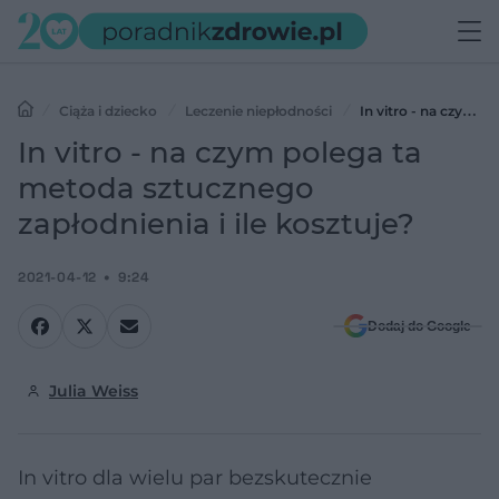
Ciąża i dziecko
Leczenie niepłodności
In vitro - na czym
polega ta metoda sztucznego zapłodnienia i ile kosztuje?
In vitro - na czym polega ta
metoda sztucznego
zapłodnienia i ile kosztuje?
2021-04-12
9:24
Dodaj do Google
Julia Weiss
In vitro dla wielu par bezskutecznie