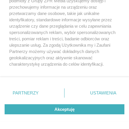
podmioty z Grupy ZPR Media uzyskujemy dostęp i
przechowujemy informacje na urządzeniu oraz
przetwarzamy dane osobowe, takie jak unikalne
identyfikatory, standardowe informacje wysyłane przez
urządzenie czy dane przeglądania w celu zapewniania
spersonalizowanych reklam, wybór spersonalizowanych
treści, pomiar reklam i treści, badanie odbiorców oraz
ulepszanie usług. Za zgodą Użytkownika my i Zaufani
Partnerzy możemy używać dokładnych danych
geolokalizacyjnych oraz aktywnie skanować
Dla kogo?
To pozycja seksualna polecana parom
charakterystykę urządzenia do celów identyfikacji.
ceniącym sobie poczucie bliskości i zespolenia.
Ponieważ cenimy Twoją prywatność, prosimy o zgodę na
korzystanie z tych technologii poprzez kliknięcie
Zarówno kobiecie, jak i mężczyźnie pozwala na
„Akceptuję”. Zgoda jest dobrowolna i zawsze możesz ją
obserwację mimiki i reakcji partnera na pieszczoty.
zmienić/wycofać klikając przycisk ustawień prywatności
PARTNERZY
USTAWIENIA
znajdujący się w lewym dolnym rogu strony
. Niektóre
rodzaje przetwarzania danych nie wymagają zgody
Akceptuję
użytkownika, ale masz prawo sprzeciwić się takiemu
przetwarzaniu. Preferencje będą miały zastosowanie tylko
na tej witrynie.