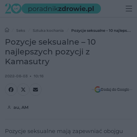
Seks
Sztuka kochania
Pozycje seksualne – 10 najlepszych
pozycji z Kamasutry
Pozycje seksualne – 10
najlepszych pozycji z
Kamasutry
2022-06-03
10:16
Dodaj do Google
au, AM
Pozycje seksualne mają zapewniać obojgu