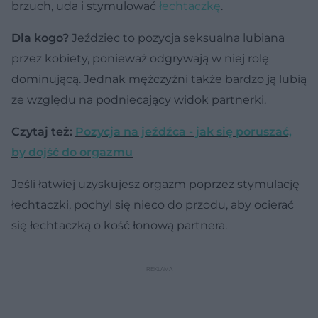
brzuch, uda i stymulować
łechtaczkę
.
Dla kogo?
Jeździec to pozycja seksualna lubiana
przez kobiety, ponieważ odgrywają w niej rolę
dominującą. Jednak mężczyźni także bardzo ją lubią
ze względu na podniecający widok partnerki.
Czytaj też:
Pozycja na jeźdźca - jak się poruszać,
by dojść do orgazmu
Jeśli łatwiej uzyskujesz orgazm poprzez stymulację
łechtaczki, pochyl się nieco do przodu, aby ocierać
się łechtaczką o kość łonową partnera.