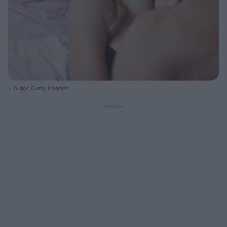
Autor: Getty Images