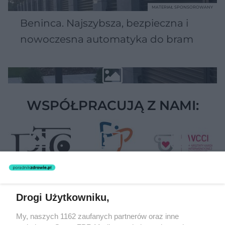
MATERIAŁ SPONSOROWANY
Beninca. Najszybsza, bezpieczna i
nowoczesna automatyka do bram
WSPÓŁPRACUJĄ Z NAMI:
Drogi Użytkowniku,
Żaden utwór zamieszczony w serwisie nie może być powielany i
My, naszych 1162 zaufanych partnerów oraz inne
rozpowszechniany lub dalej rozpowszechniany w jakikolwiek sposób