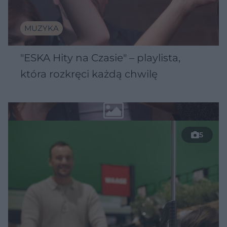
MUZYKA
"ESKA Hity na Czasie" – playlista,
która rozkręci każdą chwilę
5