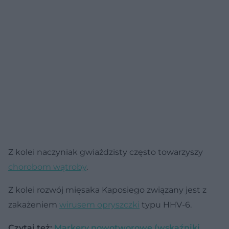
Z kolei naczyniak gwiaździsty często towarzyszy
chorobom wątroby
.
Z kolei rozwój mięsaka Kaposiego związany jest z
zakażeniem
wirusem opryszczki
typu HHV-6.
Czytaj też:
Markery nowotworowe (wskaźniki