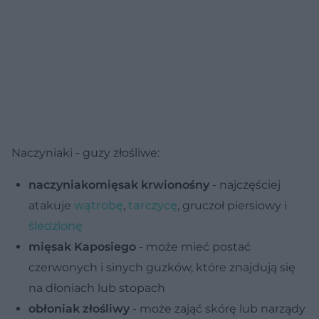
Naczyniaki - guzy złośliwe:
naczyniakomięsak krwionośny
- najczęściej
atakuje
wątrobę
,
tarczycę
, gruczoł piersiowy i
śledzionę
mięsak Kaposiego
- może mieć postać
czerwonych i sinych guzków, które znajdują się
na dłoniach lub stopach
obłoniak złośliwy
- może zająć skórę lub narządy