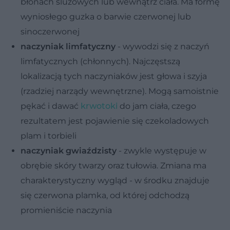
błonach śluzowych lub wewnątrz ciała. Ma formę
wyniosłego guzka o barwie czerwonej lub
sinoczerwonej
naczyniak limfatyczny
- wywodzi się z naczyń
limfatycznych (chłonnych). Najczęstszą
lokalizacją tych naczyniaków jest głowa i szyja
(rzadziej narządy wewnętrzne). Mogą samoistnie
pękać i dawać
krwotoki
do jam ciała, czego
rezultatem jest pojawienie się czekoladowych
plam i torbieli
naczyniak gwiaździsty
- zwykle występuje w
obrębie skóry twarzy oraz tułowia. Zmiana ma
charakterystyczny wygląd - w środku znajduje
się czerwona plamka, od której odchodzą
promieniście naczynia