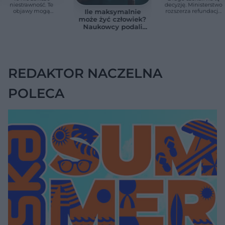
niestrawność. Te
decyzję. Ministerstwo
objawy mogą
rozszerza refundację
Ile maksymalnie
wskazywać na raka
pomp insulinowych
może żyć człowiek?
trzustki
Naukowcy podali
zaskakującą liczbę
REDAKTOR NACZELNA
POLECA