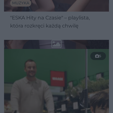
MUZYKA
"ESKA Hity na Czasie" – playlista,
która rozkręci każdą chwilę
5