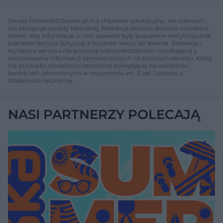
Serwis PoradnikZdrowie.pl ma charakter edukacyjny, nie stanowi i
nie zastępuje porady lekarskiej. Redakcja serwisu dokłada wszelkich
starań, aby informacje w nim zawarte były poprawne merytorycznie,
jednakże decyzja dotycząca leczenia należy do lekarza. Redakcja i
wydawca serwisu nie ponoszą odpowiedzialności wynikającej z
zastosowania informacji zamieszczonych na stronach serwisu, który
nie prowadzi działalności leczniczej polegającej na udzielaniu
świadczeń zdrowotnych w rozumieniu art. 3 ust 1 ustawy o
działalności leczniczej.
NASI PARTNERZY POLECAJĄ