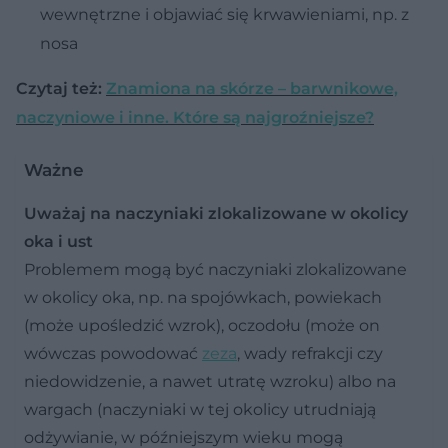
wewnętrzne i objawiać się krwawieniami, np. z
nosa
Czytaj też:
Znamiona na skórze – barwnikowe,
naczyniowe i inne. Które są najgroźniejsze?
Ważne
Uważaj na naczyniaki zlokalizowane w okolicy
oka i ust
Problemem mogą być naczyniaki zlokalizowane
w okolicy oka, np. na spojówkach, powiekach
(może upośledzić wzrok), oczodołu (może on
wówczas powodować
zeza
, wady refrakcji czy
niedowidzenie, a nawet utratę wzroku) albo na
wargach (naczyniaki w tej okolicy utrudniają
odżywianie, w późniejszym wieku mogą