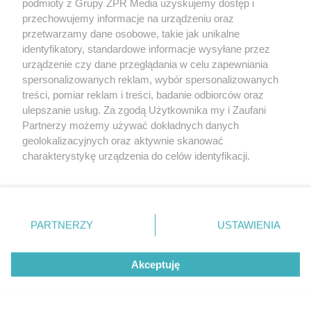
podmioty z Grupy ZPR Media uzyskujemy dostęp i
(w tym także elektroniczny lub mechaniczny) na jakimkolwiek polu
eksploatacji w jakiejkolwiek formie, włącznie z umieszczaniem w
przechowujemy informacje na urządzeniu oraz
Internecie bez pisemnej zgody właściciela praw. Jakiekolwiek użycie
przetwarzamy dane osobowe, takie jak unikalne
lub wykorzystanie utworów w całości lub w części z naruszeniem
identyfikatory, standardowe informacje wysyłane przez
prawa, tzn. bez właściwej zgody, jest zabronione pod groźbą kary i
może być ścigane prawnie.
urządzenie czy dane przeglądania w celu zapewniania
spersonalizowanych reklam, wybór spersonalizowanych
treści, pomiar reklam i treści, badanie odbiorców oraz
ulepszanie usług. Za zgodą Użytkownika my i Zaufani
Partnerzy możemy używać dokładnych danych
geolokalizacyjnych oraz aktywnie skanować
charakterystykę urządzenia do celów identyfikacji.
O nas
Ponieważ cenimy Twoją prywatność, prosimy o zgodę na
korzystanie z tych technologii poprzez kliknięcie
Informacje prawne
„Akceptuję”. Zgoda jest dobrowolna i zawsze możesz ją
zmienić/wycofać klikając przycisk ustawień prywatności
Nasze serwisy
PARTNERZY
USTAWIENIA
znajdujący się w lewym dolnym rogu strony
. Niektóre
© 2026 Grupa ZPR Media
rodzaje przetwarzania danych nie wymagają zgody
Akceptuję
użytkownika, ale masz prawo sprzeciwić się takiemu
przetwarzaniu. Preferencje będą miały zastosowanie tylko
na tej witrynie.