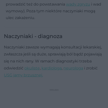
prowadzić też do powstawania
wady zgryzu
i wad
wymowy). Poza tym niektóre naczyniaki mogą
ulec zakażeniu.
Naczyniaki - diagnoza
Naczyniaki zawsze wymagają konsultacji lekarskiej,
zwłaszcza jeśli są duże, sprawiają ból bądź pojawiają
się na nich rany. W ramach diagnostyki trzeba
odwiedzić
okulistę
,
kardiologa
,
neurologa
i zrobić
USG jamy brzusznej.