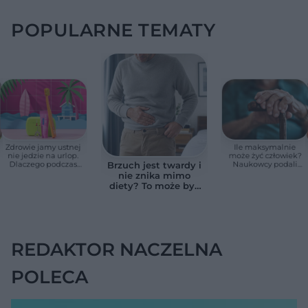
POPULARNE TEMATY
Zdrowie jamy ustnej
Ile maksymalnie
nie jedzie na urlop.
może żyć człowiek?
Dlaczego podczas
Naukowcy podali
Brzuch jest twardy i
wakacji nie warto
zaskakującą liczbę
nie znika mimo
zapominać o
diety? To może być
przestrzeniach
wodobrzusze, nie
międzyzębowych?
zwykłe wzdęcia
REDAKTOR NACZELNA
POLECA