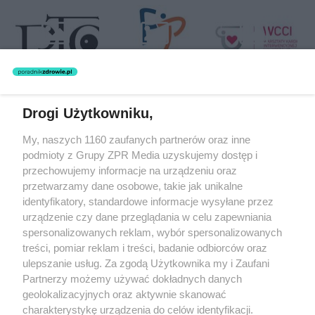
Drogi Użytkowniku,
Żaden utwór zamieszczony w serwisie nie może być powielany i
My, naszych 1160 zaufanych partnerów oraz inne
rozpowszechniany lub dalej rozpowszechniany w jakikolwiek sposób
podmioty z Grupy ZPR Media uzyskujemy dostęp i
(w tym także elektroniczny lub mechaniczny) na jakimkolwiek polu
eksploatacji w jakiejkolwiek formie, włącznie z umieszczaniem w
przechowujemy informacje na urządzeniu oraz
Internecie bez pisemnej zgody właściciela praw. Jakiekolwiek użycie
przetwarzamy dane osobowe, takie jak unikalne
lub wykorzystanie utworów w całości lub w części z naruszeniem
identyfikatory, standardowe informacje wysyłane przez
prawa, tzn. bez właściwej zgody, jest zabronione pod groźbą kary i
może być ścigane prawnie.
urządzenie czy dane przeglądania w celu zapewniania
spersonalizowanych reklam, wybór spersonalizowanych
treści, pomiar reklam i treści, badanie odbiorców oraz
ulepszanie usług. Za zgodą Użytkownika my i Zaufani
Partnerzy możemy używać dokładnych danych
geolokalizacyjnych oraz aktywnie skanować
charakterystykę urządzenia do celów identyfikacji.
O nas