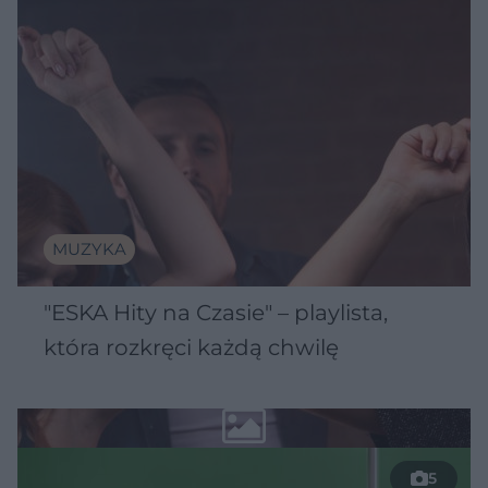
MUZYKA
"ESKA Hity na Czasie" – playlista,
która rozkręci każdą chwilę
5