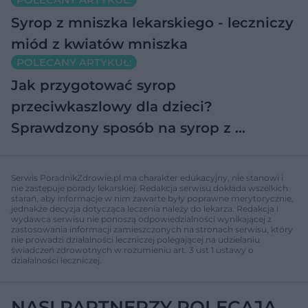
Syrop z mniszka lekarskiego - leczniczy
miód z kwiatów mniszka
POLECANY ARTYKUŁ:
Jak przygotować syrop
przeciwkaszlowy dla dzieci?
Sprawdzony sposób na syrop z …
Serwis PoradnikZdrowie.pl ma charakter edukacyjny, nie stanowi i
nie zastępuje porady lekarskiej. Redakcja serwisu dokłada wszelkich
starań, aby informacje w nim zawarte były poprawne merytorycznie,
jednakże decyzja dotycząca leczenia należy do lekarza. Redakcja i
wydawca serwisu nie ponoszą odpowiedzialności wynikającej z
zastosowania informacji zamieszczonych na stronach serwisu, który
nie prowadzi działalności leczniczej polegającej na udzielaniu
świadczeń zdrowotnych w rozumieniu art. 3 ust 1 ustawy o
działalności leczniczej.
NASI PARTNERZY POLECAJĄ