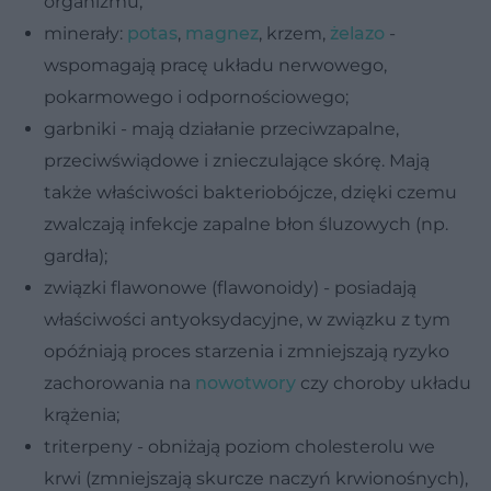
organizmu;
minerały:
potas
,
magnez
, krzem,
żelazo
-
wspomagają pracę układu nerwowego,
pokarmowego i odpornościowego;
garbniki - mają działanie przeciwzapalne,
przeciwświądowe i znieczulające skórę. Mają
także właściwości bakteriobójcze, dzięki czemu
zwalczają infekcje zapalne błon śluzowych (np.
gardła);
związki flawonowe (flawonoidy) - posiadają
właściwości antyoksydacyjne, w związku z tym
opóźniają proces starzenia i zmniejszają ryzyko
zachorowania na
nowotwory
czy choroby układu
krążenia;
triterpeny - obniżają poziom cholesterolu we
krwi (zmniejszają skurcze naczyń krwionośnych),