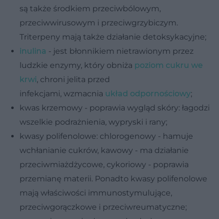
są także środkiem przeciwbólowym,
przeciwwirusowym i przeciwgrzybiczym.
Triterpeny mają także działanie detoksykacyjne;
inulina
- jest błonnikiem nietrawionym przez
ludzkie enzymy, który obniża
poziom cukru we
krwi
, chroni jelita przed
infekcjami, wzmacnia
układ odpornościowy
;
kwas krzemowy - poprawia wygląd skóry: łagodzi
wszelkie podrażnienia, wypryski i rany;
kwasy polifenolowe: chlorogenowy - hamuje
wchłanianie cukrów, kawowy - ma działanie
przeciwmiażdżycowe, cykoriowy - poprawia
przemianę materii. Ponadto kwasy polifenolowe
mają właściwości immunostymulujące,
przeciwgorączkowe i przeciwreumatyczne;