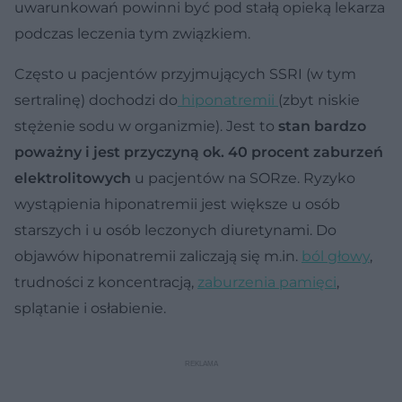
uwarunkowań powinni być pod stałą opieką lekarza
podczas leczenia tym związkiem.
Często u pacjentów przyjmujących SSRI (w tym
sertralinę) dochodzi do
hiponatremii
(zbyt niskie
stężenie sodu w organizmie). Jest to
stan bardzo
poważny i jest przyczyną ok. 40 procent zaburzeń
elektrolitowych
u pacjentów na SORze. Ryzyko
wystąpienia hiponatremii jest większe u osób
starszych i u osób leczonych diuretynami. Do
objawów hiponatremii zaliczają się m.in.
ból głowy
,
trudności z koncentracją,
zaburzenia pamięci
,
splątanie i osłabienie.