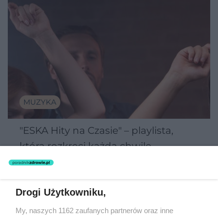
MUZYKA
"ESKA Hity na Czasie" – playlista,
która rozkręci każdą chwilę
Drogi Użytkowniku,
5
My, naszych 1162 zaufanych partnerów oraz inne