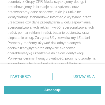
podmioty z Grupy ZPR Media uzyskujemy dostęp i
przechowujemy informacje na urządzeniu oraz
przetwarzamy dane osobowe, takie jak unikalne
identyfikatory, standardowe informacje wysyłane przez
urządzenie czy dane przeglądania w celu zapewniania
spersonalizowanych reklam, wybór spersonalizowanych
treści, pomiar reklam i treści, badanie odbiorców oraz
ulepszanie usług. Za zgodą Użytkownika my i Zaufani
Partnerzy możemy używać dokładnych danych
geolokalizacyjnych oraz aktywnie skanować
charakterystykę urządzenia do celów identyfikacji.
TEKST SPONSOROWANY
Ponieważ cenimy Twoją prywatność, prosimy o zgodę na
Daleko do pięciu porcji dziennie.
korzystanie z tych technologii poprzez kliknięcie
Badanie pokazuje, jak Polacy
„Akceptuję”. Zgoda jest dobrowolna i zawsze możesz ją
zmienić/wycofać klikając przycisk ustawień prywatności
naprawdę jedzą warzywa i owoce
PARTNERZY
USTAWIENIA
znajdujący się w lewym dolnym rogu strony
. Niektóre
rodzaje przetwarzania danych nie wymagają zgody
Akceptuję
użytkownika, ale masz prawo sprzeciwić się takiemu
przetwarzaniu. Preferencje będą miały zastosowanie tylko
na tej witrynie.