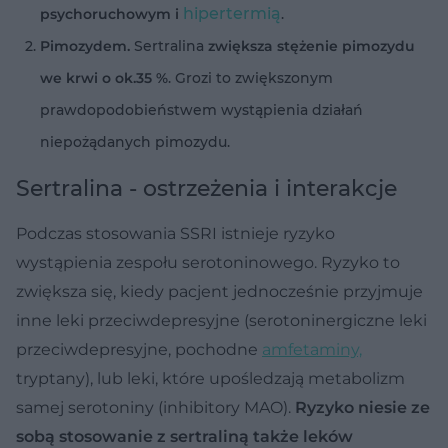
hipertermią
psychoruchowym i
.
Pimozydem.
Sertralina
zwiększa stężenie pimozydu
we krwi o ok.35 %
. Grozi to zwiększonym
prawdopodobieństwem wystąpienia działań
niepożądanych pimozydu.
Sertralina - ostrzeżenia i interakcje
Podczas stosowania SSRI istnieje ryzyko
wystąpienia zespołu serotoninowego. Ryzyko to
zwiększa się, kiedy pacjent jednocześnie przyjmuje
inne leki przeciwdepresyjne (serotoninergiczne leki
przeciwdepresyjne, pochodne
amfetaminy,
tryptany), lub leki, które upośledzają metabolizm
samej serotoniny (inhibitory MAO).
Ryzyko niesie ze
sobą stosowanie z sertraliną także leków