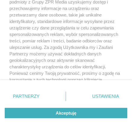
podmioty z Grupy ZPR Media uzyskujemy dostęp i
czy nadane przez ich odkrywcę, tak jest w
przechowujemy informacje na urządzeniu oraz
przypadku pepsyny (rozkładającej białka w
przetwarzamy dane osobowe, takie jak unikalne
identyfikatory, standardowe informacje wysyłane przez
przewodzie pokarmowym), czy lizozymu (enzymu
urządzenie czy dane przeglądania w celu zapewniania
bakteriobójczego zawartego we łzach).
spersonalizowanych reklam, wybór spersonalizowanych
treści, pomiar reklam i treści, badanie odbiorców oraz
Jest także niewielka grupa enzymów
ulepszanie usług. Za zgodą Użytkownika my i Zaufani
restrykcyjnych, które odpowiadają za przecinanie
Partnerzy możemy używać dokładnych danych
geolokalizacyjnych oraz aktywnie skanować
nici DNA, w tym przypadku nazwa pochodzi od
charakterystykę urządzenia do celów identyfikacji.
mikroorganizmu, od którego enzym ten
Ponieważ cenimy Twoją prywatność, prosimy o zgodę na
wyizolowano.
korzystanie z tych technologii poprzez kliknięcie
„Akceptuję”. Zgoda jest dobrowolna i zawsze możesz ją
Międzynarodowa Unia Biochemii i Biologii
zmienić/wycofać klikając przycisk ustawień prywatności
PARTNERZY
USTAWIENIA
znajdujący się w lewym dolnym rogu strony
. Niektóre
Molekularnej wprowadziła zasady nazewnictwa
rodzaje przetwarzania danych nie wymagają zgody
enzymów oraz podzieliła je na kilka klas w celu
Akceptuję
użytkownika, ale masz prawo sprzeciwić się takiemu
ujednolicenia nazewnictwa.
przetwarzaniu. Preferencje będą miały zastosowanie tylko
na tej witrynie.
Nie wyparło to opisanych wcześniej nazw, jest raczej