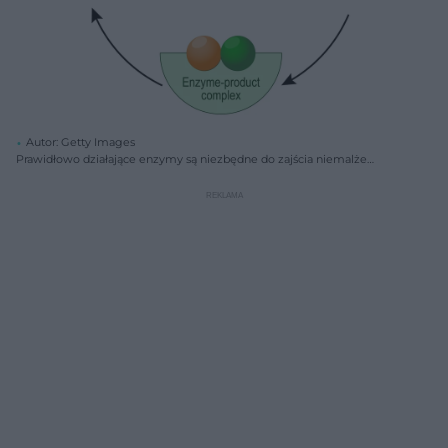
Autor: Getty Images
Prawidłowo działające enzymy są niezbędne do zajścia niemalże
każdej reakcji chemicznej z szybkością i wydajnością konieczną dla
właściwego funkcjonowania ciała człowieka.