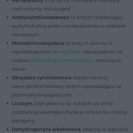
Peroksydazy
to enzymy utleniające i katalazy,
czyli enzymy redukujące
Acetylocholinoesteraza
to enzym rozkładający
acetylocholinę jeden z przekaźników w układzie
nerwowym
Monoaminooksydaza
to enzym obecny w
największej ilości w
wątrobie
, odpowiada on za
rozkład
adrenaliny
,
noradrenaliny
i niektórych
leków
Oksydaza cytochomowa
, bardzo istotny
wewnątrzkomórkowy enzym opowiadający za
przemiany energetyczne
Lizozym
, czyli obecna np. w łzach czy ślinie
substancja spełniająca funkcje ochronne, niszczy
patogeny
Dehydrogenaza alkoholowa
, obecny w wątrobie