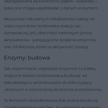
zaangażowane są konkretne cząstki - substraty i
tylko one mogą współdziałać z danym enzymem.
Aktywność naturalnych katalizatorów zależy od
wielu czynników: środowiska reakcji, np.:
temperatury, pH, obecności niektórych jonów,
aktywatorów - potęgują one działanie enzymów
oraz inhibitorów, które tę aktywność znoszą.
Enzymy: budowa
Jak wspomniano, większość enzymów to białka,
mają one bardzo zróżnicowaną budowę: od
kilkudziesięciu aminokwasów do kilku tysięcy
ułożonych w różnorodnej strukturze przestrzennej.
To forma ich ukształtowania (tak zwana struktura
czwartorzędowa) oraz fakt, że większość enzymów