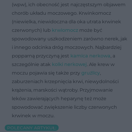
(wpw), ich obecność jest najczęstszym objawem
chorób układu moczowego. Krwinkomocz
(niewielka, niewidoczna dla oka utrata krwinek
czerwonych) lub
krwiomocz
może być
spowodowany uszkodzeniem zarówno nerek, jak
i innego odcinka dróg moczowych. Najbardziej
popparną przyczyną jest
kamica nerkowa
, a
szczególnie atak
kolki nerkowej
. Ale krew w
moczu pojawia się także przy
gruźlicy
,
zaburzeniach krzepnięcia krwi, niewydolności
krążenia, marskości wątroby. Przyjmowanie
leków zawierających heparynę też może
spowodować zwiększenie liczby czerwonych
krwinek w moczu.
POLECANY ARTYKUŁ: