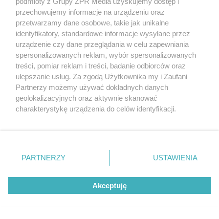
podmioty z Grupy ZPR Media uzyskujemy dostęp i
przechowujemy informacje na urządzeniu oraz
przetwarzamy dane osobowe, takie jak unikalne
identyfikatory, standardowe informacje wysyłane przez
urządzenie czy dane przeglądania w celu zapewniania
spersonalizowanych reklam, wybór spersonalizowanych
treści, pomiar reklam i treści, badanie odbiorców oraz
ulepszanie usług. Za zgodą Użytkownika my i Zaufani
Partnerzy możemy używać dokładnych danych
geolokalizacyjnych oraz aktywnie skanować
charakterystykę urządzenia do celów identyfikacji.
Ponieważ cenimy Twoją prywatność, prosimy o zgodę na
korzystanie z tych technologii poprzez kliknięcie
„Akceptuję”. Zgoda jest dobrowolna i zawsze możesz ją
MATERIAŁ SPONSOROWANY
zmienić/wycofać klikając przycisk ustawień prywatności
Beninca. Najszybsza, bezpieczna i
PARTNERZY
USTAWIENIA
znajdujący się w lewym dolnym rogu strony
. Niektóre
nowoczesna automatyka do bram
rodzaje przetwarzania danych nie wymagają zgody
Akceptuję
użytkownika, ale masz prawo sprzeciwić się takiemu
przetwarzaniu. Preferencje będą miały zastosowanie tylko
na tej witrynie.