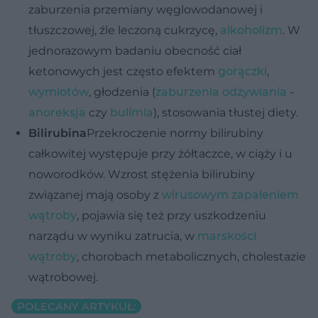
zaburzenia przemiany węglowodanowej i
tłuszczowej, źle leczoną cukrzycę,
alkoholizm
. W
jednorazowym badaniu obecność ciał
ketonowych jest często efektem
gorączki
,
wymiotów
, głodzenia (
zaburzenia odżywiania
-
anoreksja
czy
bulimia
), stosowania tłustej diety.
Bilirubina
Przekroczenie normy bilirubiny
całkowitej występuje przy żółtaczce, w ciąży i u
noworodków. Wzrost stężenia bilirubiny
związanej mają osoby z
wirusowym zapaleniem
wątroby
, pojawia się też przy uszkodzeniu
narządu w wyniku zatrucia, w
marskości
wątroby
, chorobach metabolicznych, cholestazie
wątrobowej.
POLECANY ARTYKUŁ: