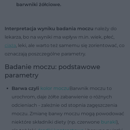
barwniki żółciowe.
Interpretacja wyniku badania moczu
należy do
lekarza, bo na wyniki ma wpływ m.in. wiek, płeć,
ciąża
, leki, ale warto też samemu się zorientować, co
oznaczają poszczególne parametry.
Badanie moczu: podstawowe
parametry
Barwa czyli
kolor moczu
Barwnik moczu to
urochrom, daje żółte zabarwienie o różnych
odcieniach - zależnie od stopnia zagęszczenia
moczu. Zmianę barwy moczu mogą powodować
niektóre składniki diety (np. czerwone
buraki
),