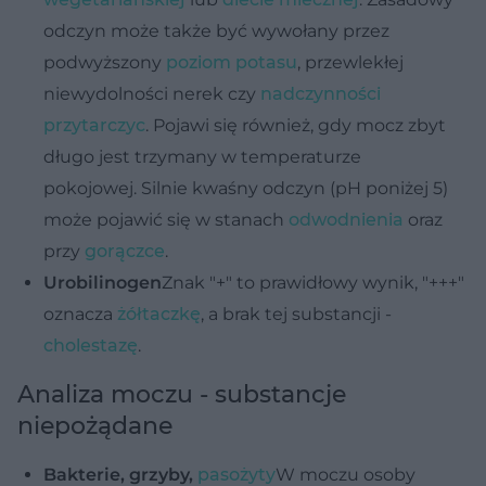
odczyn może także być wywołany przez
podwyższony
poziom potasu
, przewlekłej
niewydolności nerek czy
nadczynności
przytarczyc
. Pojawi się również, gdy mocz zbyt
długo jest trzymany w temperaturze
pokojowej. Silnie kwaśny odczyn (pH poniżej 5)
może pojawić się w stanach
odwodnienia
oraz
przy
gorączce
.
Urobilinogen
Znak "+" to prawidłowy wynik, "+++"
oznacza
żółtaczkę
, a brak tej substancji -
cholestazę
.
Analiza moczu - substancje
niepożądane
Bakterie, grzyby,
pasożyty
W moczu osoby