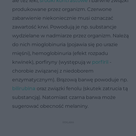
ale też leki,
środki kontrastowe
i barwne związki
produkowane przez organizm. Czerwone
zabarwienie niekoniecznie musi oznaczać
zawartość krwi. Powodują je np. substancje
wydzielane w nadmiarze przez organizm. Należą
do nich mioglobinuria (pojawia się po urazie
mięśni), hemoglobinuria (efekt rozpadu
krwinek), porfiryny (występują w
porfirii
-
chorobie związanej z niedoborem
enzymatycznym). Brązową barwę powoduje np.
bilirubina
oraz związki fenolu (skutek zatrucia tą
substancją). Natomiast czarna barwa może
sugerować obecność melaniny.