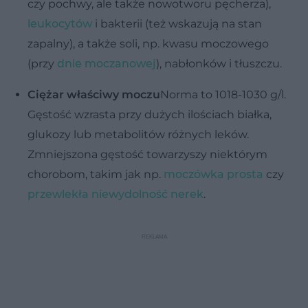
czy pochwy, ale także nowotworu pęcherza),
leukocytów
i bakterii (też wskazują na stan
zapalny), a także soli, np. kwasu moczowego
(przy
dnie moczanowej
), nabłonków i tłuszczu.
Ciężar właściwy moczu
Norma to 1018-1030 g/l.
Gęstość wzrasta przy dużych ilościach białka,
glukozy lub metabolitów różnych leków.
Zmniejszona gęstość towarzyszy niektórym
chorobom, takim jak np.
moczówka prosta
czy
przewlekła niewydolność nerek
.