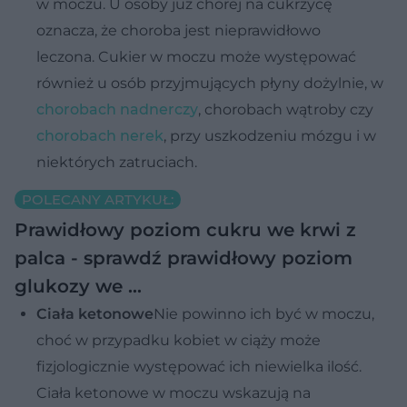
w moczu. U osoby już chorej na cukrzycę
oznacza, że choroba jest nieprawidłowo
leczona. Cukier w moczu może występować
również u osób przyjmujących płyny dożylnie, w
chorobach nadnerczy
, chorobach wątroby czy
chorobach nerek
, przy uszkodzeniu mózgu i w
niektórych zatruciach.
POLECANY ARTYKUŁ:
Prawidłowy poziom cukru we krwi z
palca - sprawdź prawidłowy poziom
glukozy we …
Ciała ketonowe
Nie powinno ich być w moczu,
choć w przypadku kobiet w ciąży może
fizjologicznie występować ich niewielka ilość.
Ciała ketonowe w moczu wskazują na