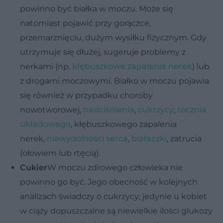
powinno być białka w moczu. Może się
natomiast pojawić przy gorączce,
przemarznięciu, dużym wysiłku fizycznym. Gdy
utrzymuje się dłużej, sugeruje problemy z
nerkami (np.
kłębuszkowe zapalenie nerek
) lub
z drogami moczowymi. Białko w moczu pojawia
się również w przypadku choroby
nowotworowej,
nadciśnienia
,
cukrzycy
,
tocznia
układowego
, kłębuszkowego zapalenia
nerek,
niewydolności serca
,
białaczki
, zatrucia
(ołowiem lub rtęcią).
Cukier
W moczu zdrowego człowieka nie
powinno go być. Jego obecność w kolejnych
analizach świadczy o cukrzycy; jedynie u kobiet
w ciąży dopuszczalne są niewielkie ilości glukozy