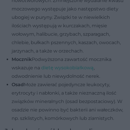
nowotworowych. Zmniejszone wydalanie kwasu
moczowego występuje jako następstwo diety
ubogiej w puryny. Związki te w niewielkich
ilościach występują w kurczakach, mięsie
wołowym, halibucie, grzybach, szparagach,
chlebie, bułkach pszennych, kaszach, owocach,
jarzynach, a także w orzechach.
Mocznik
Podwyższona zawartość mocznika
wskazuje na
dietę wysokobiałkową
,
odwodnienie lub niewydolność nerek.
Osad
Może zawierać pojedyncze leukocyty,
erytrocyty i nabłonki, a także nieznaczną ilość
związków mineralnych (osad bezpostaciowy). W
osadzie nie powinno być bakterii ani wałeczków,
np. szklistych, komórkowych lub ziarnistych.