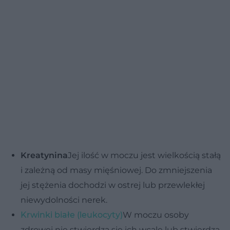
Kreatynina
Jej ilość w moczu jest wielkością stałą
i zależną od masy mięśniowej. Do zmniejszenia
jej stężenia dochodzi w ostrej lub przewlekłej
niewydolności nerek.
Krwinki białe (leukocyty)
W moczu osoby
zdrowej nie stwierdza się ich wcale lub stwierdza