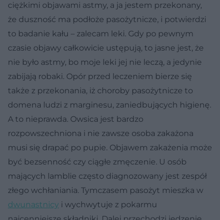
ciężkimi objawami astmy, a ja jestem przekonany,
że duszność ma podłoże pasożytnicze, i potwierdzi
to badanie kału – zalecam leki. Gdy po pewnym
czasie objawy całkowicie ustępują, to jasne jest, że
nie było astmy, bo moje leki jej nie leczą, a jedynie
zabijają robaki. Opór przed leczeniem bierze się
także z przekonania, iż choroby pasożytnicze to
domena ludzi z marginesu, zaniedbujących higienę.
A to nieprawda. Owsica jest bardzo
rozpowszechniona i nie zawsze osoba zakażona
musi się drapać po pupie. Objawem zakażenia może
być bezsenność czy ciągłe zmęczenie. U osób
mających lamblie często diagnozowany jest zespół
złego wchłaniania. Tymczasem pasożyt mieszka w
dwunastnicy
i wychwytuje z pokarmu
najcenniejsze składniki. Dalej przechodzi jedzenie