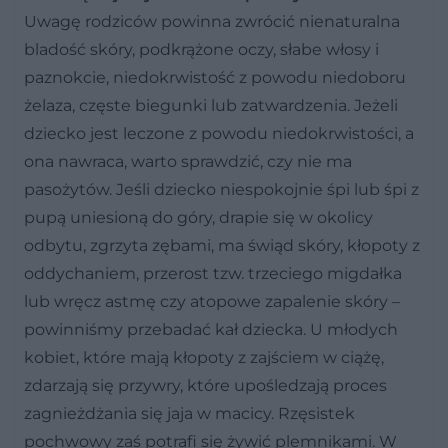
Uwagę rodziców powinna zwrócić nienaturalna
bladość skóry, podkrążone oczy, słabe włosy i
paznokcie, niedokrwistość z powodu niedoboru
żelaza, częste biegunki lub zatwardzenia. Jeżeli
dziecko jest leczone z powodu niedokrwistości, a
ona nawraca, warto sprawdzić, czy nie ma
pasożytów. Jeśli dziecko niespokojnie śpi lub śpi z
pupą uniesioną do góry, drapie się w okolicy
odbytu, zgrzyta zębami, ma świąd skóry, kłopoty z
oddychaniem, przerost tzw. trzeciego migdałka
lub wręcz astmę czy atopowe zapalenie skóry –
powinniśmy przebadać kał dziecka. U młodych
kobiet, które mają kłopoty z zajściem w ciążę,
zdarzają się przywry, które upośledzają proces
zagnieżdżania się jaja w macicy. Rzęsistek
pochwowy zaś potrafi się żywić plemnikami. W