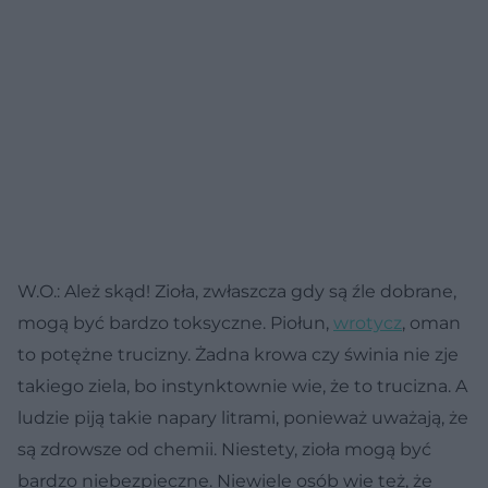
W.O.: Ależ skąd! Zioła, zwłaszcza gdy są źle dobrane,
mogą być bardzo toksyczne. Piołun,
wrotycz
, oman
to potężne trucizny. Żadna krowa czy świnia nie zje
takiego ziela, bo instynktownie wie, że to trucizna. A
ludzie piją takie napary litrami, ponieważ uważają, że
są zdrowsze od chemii. Niestety, zioła mogą być
bardzo niebezpieczne. Niewiele osób wie też, że