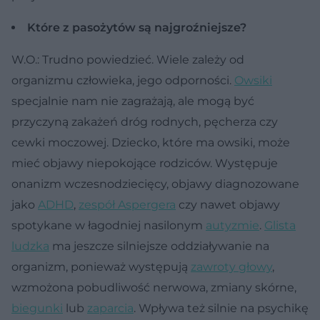
Które z pasożytów są najgroźniejsze?
W.O.: Trudno powiedzieć. Wiele zależy od
organizmu człowieka, jego odporności.
Owsiki
specjalnie nam nie zagrażają, ale mogą być
przyczyną zakażeń dróg rodnych, pęcherza czy
cewki moczowej. Dziecko, które ma owsiki, może
mieć objawy niepokojące rodziców. Występuje
onanizm wczesnodziecięcy, objawy diagnozowane
jako
ADHD
,
zespół Aspergera
czy nawet objawy
spotykane w łagodniej nasilonym
autyzmie
.
Glista
ludzka
ma jeszcze silniejsze oddziaływanie na
organizm, ponieważ występują
zawroty głowy
,
wzmożona pobudliwość nerwowa, zmiany skórne,
biegunki
lub
zaparcia
. Wpływa też silnie na psychikę