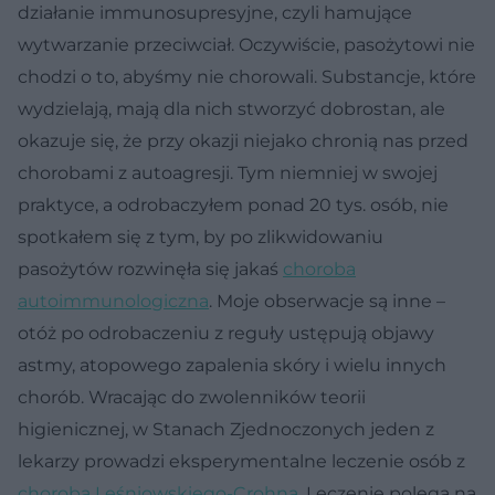
działanie immunosupresyjne, czyli hamujące
wytwarzanie przeciwciał. Oczywiście, pasożytowi nie
chodzi o to, abyśmy nie chorowali. Substancje, które
wydzielają, mają dla nich stworzyć dobrostan, ale
okazuje się, że przy okazji niejako chronią nas przed
chorobami z autoagresji. Tym niemniej w swojej
praktyce, a odrobaczyłem ponad 20 tys. osób, nie
spotkałem się z tym, by po zlikwidowaniu
pasożytów rozwinęła się jakaś
choroba
autoimmunologiczna
. Moje obserwacje są inne –
otóż po odrobaczeniu z reguły ustępują objawy
astmy, atopowego zapalenia skóry i wielu innych
chorób. Wracając do zwolenników teorii
higienicznej, w Stanach Zjednoczonych jeden z
lekarzy prowadzi eksperymentalne leczenie osób z
chorobą Leśniowskiego-Crohna
. Leczenie polega na