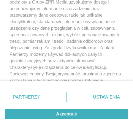
POLECANY ARTYKUŁ:
podmioty z Grupy ZPR Media uzyskujemy dostęp i
przechowujemy informacje na urządzeniu oraz
Odrobaczanie dzieci i dorosłych -
przetwarzamy dane osobowe, takie jak unikalne
sprawdź, jak się odrobaczyć
identyfikatory, standardowe informacje wysyłane przez
urządzenie czy dane przeglądania w celu zapewniania
miesięcznik "Zdrowie"
spersonalizowanych reklam, wybór spersonalizowanych
pasozyty przewodu pokarmowego
choroby pasożytnicze
treści, pomiar reklam i treści, badanie odbiorców oraz
ulepszanie usług. Za zgodą Użytkownika my i Zaufani
zakażenia pasożytnicze
Partnerzy możemy używać dokładnych danych
geolokalizacyjnych oraz aktywnie skanować
charakterystykę urządzenia do celów identyfikacji.
Serwis PoradnikZdrowie.pl ma charakter edukacyjny, nie stanowi i
nie zastępuje porady lekarskiej. Redakcja serwisu dokłada wszelkich
Ponieważ cenimy Twoją prywatność, prosimy o zgodę na
starań, aby informacje w nim zawarte były poprawne merytorycznie,
korzystanie z tych technologii poprzez kliknięcie
jednakże decyzja dotycząca leczenia należy do lekarza. Redakcja i
wydawca serwisu nie ponoszą odpowiedzialności wynikającej z
„Akceptuję”. Zgoda jest dobrowolna i zawsze możesz ją
zastosowania informacji zamieszczonych na stronach serwisu, który
zmienić/wycofać klikając przycisk ustawień prywatności
nie prowadzi działalności leczniczej polegającej na udzielaniu
PARTNERZY
USTAWIENIA
świadczeń zdrowotnych w rozumieniu art. 3 ust 1 ustawy o
znajdujący się w lewym dolnym rogu strony
. Niektóre
działalności leczniczej.
rodzaje przetwarzania danych nie wymagają zgody
Akceptuję
użytkownika, ale masz prawo sprzeciwić się takiemu
przetwarzaniu. Preferencje będą miały zastosowanie tylko
NASI PARTNERZY POLECAJĄ
na tej witrynie.