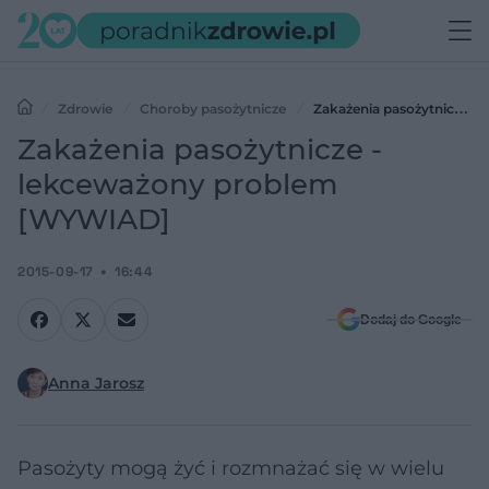
Zdrowie
Choroby pasożytnicze
Zakażenia pasożytnicze -
lekceważony problem [WYWIAD]
Zakażenia pasożytnicze -
lekceważony problem
[WYWIAD]
2015-09-17
16:44
Dodaj do Google
Anna Jarosz
Pasożyty mogą żyć i rozmnażać się w wielu