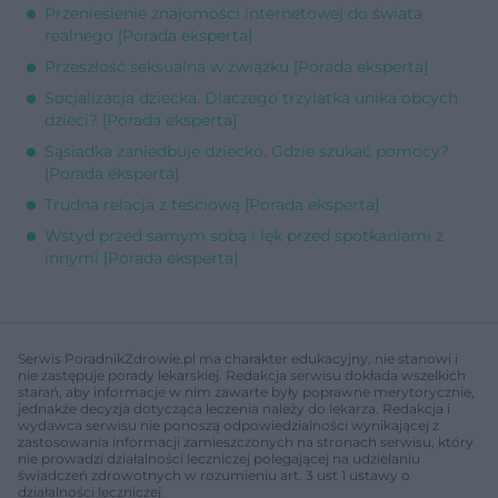
Przeniesienie znajomości internetowej do świata
realnego [Porada eksperta]
Przeszłość seksualna w związku [Porada eksperta]
Socjalizacja dziecka. Dlaczego trzylatka unika obcych
dzieci? [Porada eksperta]
Sąsiadka zaniedbuje dziecko. Gdzie szukać pomocy?
[Porada eksperta]
Trudna relacja z teściową [Porada eksperta]
Wstyd przed samym sobą i lęk przed spotkaniami z
innymi [Porada eksperta]
Serwis PoradnikZdrowie.pl ma charakter edukacyjny, nie stanowi i
nie zastępuje porady lekarskiej. Redakcja serwisu dokłada wszelkich
starań, aby informacje w nim zawarte były poprawne merytorycznie,
jednakże decyzja dotycząca leczenia należy do lekarza. Redakcja i
wydawca serwisu nie ponoszą odpowiedzialności wynikającej z
zastosowania informacji zamieszczonych na stronach serwisu, który
nie prowadzi działalności leczniczej polegającej na udzielaniu
świadczeń zdrowotnych w rozumieniu art. 3 ust 1 ustawy o
działalności leczniczej.