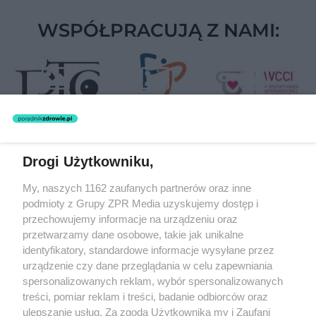
WSPÓŁPRACUJĄ Z NAMI:
Drogi Użytkowniku,
Żaden utwór zamieszczony w serwisie nie może być powielany i
My, naszych 1162 zaufanych partnerów oraz inne
rozpowszechniany lub dalej rozpowszechniany w jakikolwiek sposób
(w tym także elektroniczny lub mechaniczny) na jakimkolwiek polu
podmioty z Grupy ZPR Media uzyskujemy dostęp i
eksploatacji w jakiejkolwiek formie, włącznie z umieszczaniem w
przechowujemy informacje na urządzeniu oraz
Internecie bez pisemnej zgody właściciela praw. Jakiekolwiek użycie
przetwarzamy dane osobowe, takie jak unikalne
lub wykorzystanie utworów w całości lub w części z naruszeniem
prawa, tzn. bez właściwej zgody, jest zabronione pod groźbą kary i
identyfikatory, standardowe informacje wysyłane przez
może być ścigane prawnie.
urządzenie czy dane przeglądania w celu zapewniania
spersonalizowanych reklam, wybór spersonalizowanych
treści, pomiar reklam i treści, badanie odbiorców oraz
ulepszanie usług. Za zgodą Użytkownika my i Zaufani