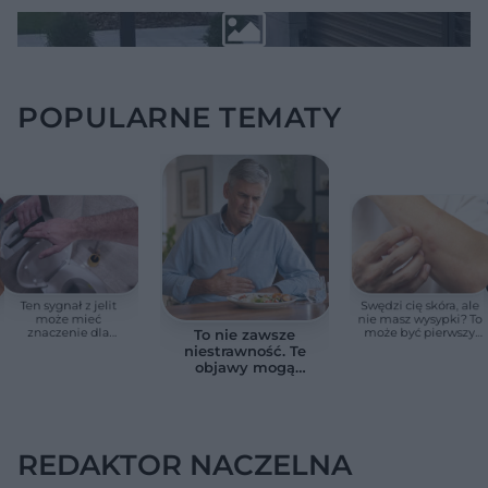
POPULARNE TEMATY
Ten sygnał z jelit
Swędzi cię skóra, ale
może mieć
nie masz wysypki? To
znaczenie dla
może być pierwszy
To nie zawsze
zdrowia. Naukowcy
cichy sygnał raka
niestrawność. Te
wskazali zdrowy
trzustki, zanim
objawy mogą
zakres
pojawią się inne
wskazywać na raka
objawy
trzustki
REDAKTOR NACZELNA