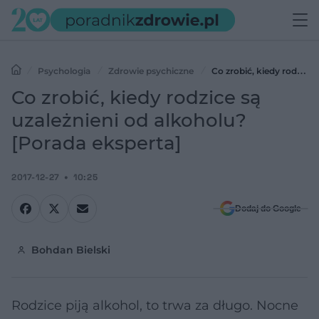
Psychologia
Zdrowie psychiczne
Co zrobić, kiedy rodzice
są uzależnieni od alkoholu? [Porada eksperta]
Co zrobić, kiedy rodzice są
uzależnieni od alkoholu?
[Porada eksperta]
2017-12-27
10:25
Dodaj do Google
Bohdan Bielski
Rodzice piją alkohol, to trwa za długo. Nocne