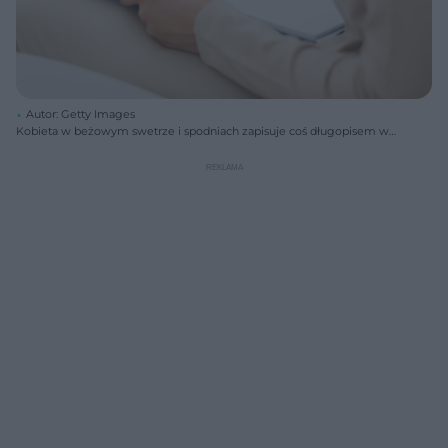
Autor: Getty Images
Kobieta w beżowym swetrze i spodniach zapisuje coś długopisem w
notesie z białymi kartkami, siedząc na kanapie. Obraz symbolizuje
porady psychologiczne i walkę ze stresem, o czym przeczytasz więcej
na Poradnik Zdrowie.