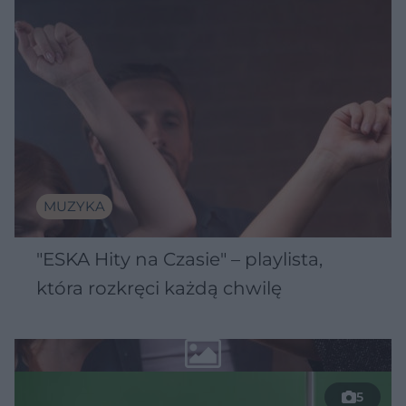
MUZYKA
"ESKA Hity na Czasie" – playlista,
która rozkręci każdą chwilę
5