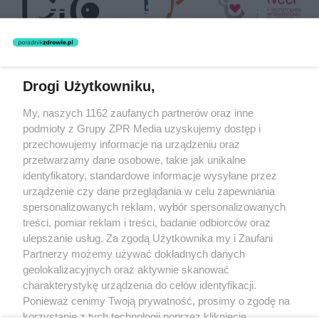
Drogi Użytkowniku,
Żaden utwór zamieszczony w serwisie nie może być powielany i
My, naszych 1162 zaufanych partnerów oraz inne
rozpowszechniany lub dalej rozpowszechniany w jakikolwiek sposób
(w tym także elektroniczny lub mechaniczny) na jakimkolwiek polu
podmioty z Grupy ZPR Media uzyskujemy dostęp i
eksploatacji w jakiejkolwiek formie, włącznie z umieszczaniem w
przechowujemy informacje na urządzeniu oraz
Internecie bez pisemnej zgody właściciela praw. Jakiekolwiek użycie
przetwarzamy dane osobowe, takie jak unikalne
lub wykorzystanie utworów w całości lub w części z naruszeniem
prawa, tzn. bez właściwej zgody, jest zabronione pod groźbą kary i
identyfikatory, standardowe informacje wysyłane przez
może być ścigane prawnie.
urządzenie czy dane przeglądania w celu zapewniania
spersonalizowanych reklam, wybór spersonalizowanych
treści, pomiar reklam i treści, badanie odbiorców oraz
ulepszanie usług. Za zgodą Użytkownika my i Zaufani
Partnerzy możemy używać dokładnych danych
geolokalizacyjnych oraz aktywnie skanować
charakterystykę urządzenia do celów identyfikacji.
O nas
Ponieważ cenimy Twoją prywatność, prosimy o zgodę na
korzystanie z tych technologii poprzez kliknięcie
Informacje prawne