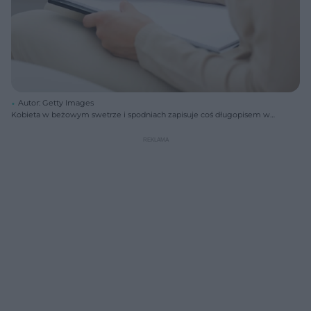
Autor: Getty Images
Kobieta w beżowym swetrze i spodniach zapisuje coś długopisem w
notesie z białymi kartkami, siedząc na kanapie. Obraz symbolizuje
porady psychologiczne i walkę ze stresem, o czym przeczytasz więcej
na Poradnik Zdrowie.