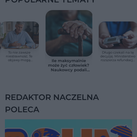
To nie zawsze
Długo czekali na tę
niestrawność. Te
decyzję. Ministerstwo
objawy mogą
rozszerza refundację
Ile maksymalnie
wskazywać na raka
pomp insulinowych
może żyć człowiek?
trzustki
Naukowcy podali
zaskakującą liczbę
REDAKTOR NACZELNA
POLECA