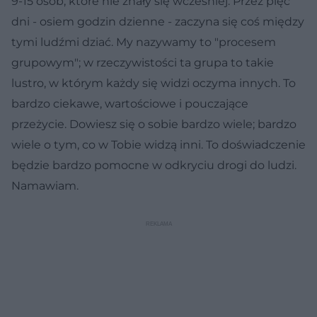
9-15 osób, które nie znały się wcześniej. Przez pięć
dni - osiem godzin dzienne - zaczyna się coś między
tymi ludźmi dziać. My nazywamy to "procesem
grupowym"; w rzeczywistości ta grupa to takie
lustro, w którym każdy się widzi oczyma innych. To
bardzo ciekawe, wartościowe i pouczające
przeżycie. Dowiesz się o sobie bardzo wiele; bardzo
wiele o tym, co w Tobie widzą inni. To doświadczenie
będzie bardzo pomocne w odkryciu drogi do ludzi.
Namawiam.