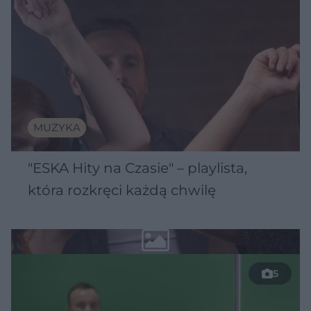
MUZYKA
"ESKA Hity na Czasie" – playlista,
która rozkręci każdą chwilę
5