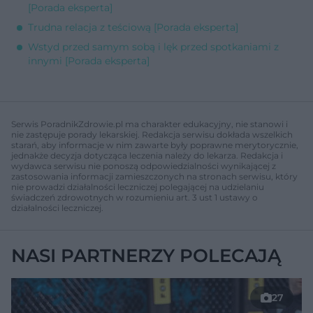
[Porada eksperta]
Trudna relacja z teściową [Porada eksperta]
Wstyd przed samym sobą i lęk przed spotkaniami z
innymi [Porada eksperta]
Serwis PoradnikZdrowie.pl ma charakter edukacyjny, nie stanowi i
nie zastępuje porady lekarskiej. Redakcja serwisu dokłada wszelkich
starań, aby informacje w nim zawarte były poprawne merytorycznie,
jednakże decyzja dotycząca leczenia należy do lekarza. Redakcja i
wydawca serwisu nie ponoszą odpowiedzialności wynikającej z
zastosowania informacji zamieszczonych na stronach serwisu, który
nie prowadzi działalności leczniczej polegającej na udzielaniu
świadczeń zdrowotnych w rozumieniu art. 3 ust 1 ustawy o
działalności leczniczej.
NASI PARTNERZY POLECAJĄ
27