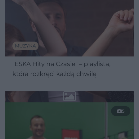
MUZYKA
"ESKA Hity na Czasie" – playlista,
która rozkręci każdą chwilę
5