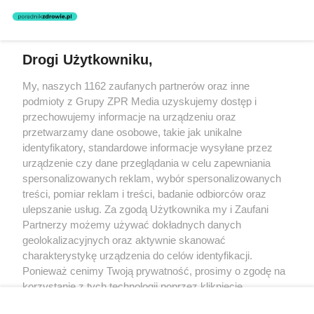
Drogi Użytkowniku,
Żaden utwór zamieszczony w serwisie nie może być powielany i
My, naszych 1162 zaufanych partnerów oraz inne
rozpowszechniany lub dalej rozpowszechniany w jakikolwiek sposób
(w tym także elektroniczny lub mechaniczny) na jakimkolwiek polu
podmioty z Grupy ZPR Media uzyskujemy dostęp i
eksploatacji w jakiejkolwiek formie, włącznie z umieszczaniem w
przechowujemy informacje na urządzeniu oraz
Internecie bez pisemnej zgody właściciela praw. Jakiekolwiek użycie
przetwarzamy dane osobowe, takie jak unikalne
lub wykorzystanie utworów w całości lub w części z naruszeniem
prawa, tzn. bez właściwej zgody, jest zabronione pod groźbą kary i
identyfikatory, standardowe informacje wysyłane przez
może być ścigane prawnie.
urządzenie czy dane przeglądania w celu zapewniania
spersonalizowanych reklam, wybór spersonalizowanych
treści, pomiar reklam i treści, badanie odbiorców oraz
ulepszanie usług. Za zgodą Użytkownika my i Zaufani
Partnerzy możemy używać dokładnych danych
geolokalizacyjnych oraz aktywnie skanować
charakterystykę urządzenia do celów identyfikacji.
O nas
Ponieważ cenimy Twoją prywatność, prosimy o zgodę na
korzystanie z tych technologii poprzez kliknięcie
Informacje prawne
„Akceptuję”. Zgoda jest dobrowolna i zawsze możesz ją