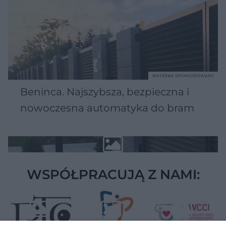
MATERIAŁ SPONSOROWANY
Beninca. Najszybsza, bezpieczna i
nowoczesna automatyka do bram
WSPÓŁPRACUJĄ Z NAMI: