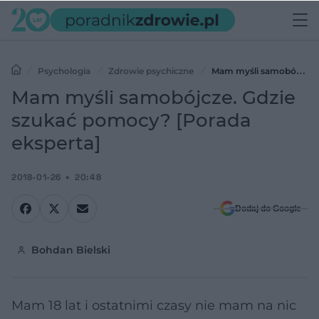
Psychologia
Zdrowie psychiczne
Mam myśli samobójcze.
Gdzie szukać pomocy? [Porada eksperta]
Mam myśli samobójcze. Gdzie
szukać pomocy? [Porada
eksperta]
2018-01-26
20:48
Dodaj do Google
Bohdan Bielski
Mam 18 lat i ostatnimi czasy nie mam na nic