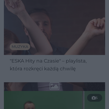
MUZYKA
"ESKA Hity na Czasie" – playlista,
która rozkręci każdą chwilę
5