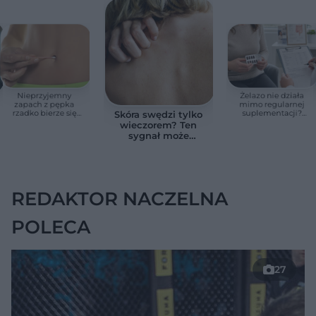
Nieprzyjemny
Żelazo nie działa
zapach z pępka
mimo regularnej
rzadko bierze się
suplementacji?
Skóra swędzi tylko
znikąd. Jeden objaw
Przyczyna może
wieczorem? Ten
zmienia wszystko
ukrywać się w
sygnał może
jelitach
wskazywać na
chorobę, która długo
nie daje objawów
REDAKTOR NACZELNA
POLECA
27