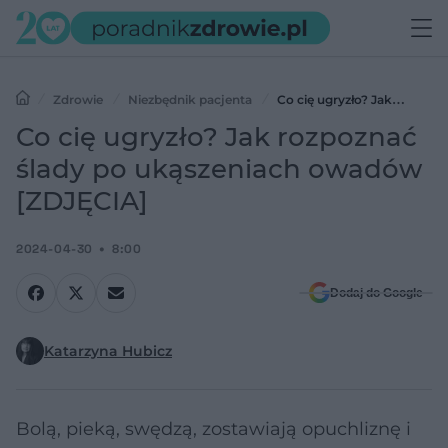
Zdrowie
Niezbędnik pacjenta
Co cię ugryzło? Jak
rozpoznać ślady po ukąszeniach owadów [ZDJĘCIA]
Co cię ugryzło? Jak rozpoznać
ślady po ukąszeniach owadów
[ZDJĘCIA]
2024-04-30
8:00
Dodaj do Google
Katarzyna Hubicz
Bolą, pieką, swędzą, zostawiają opuchliznę i