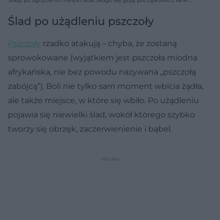
może sączyć się przezroczysty płyn, następnego dnia pojawia się na
niej czerwony strupek.
Ślad po użądleniu pszczoły
Pszczoły
rzadko atakują – chyba, że zostaną
sprowokowane (wyjątkiem jest pszczoła miodna
afrykańska, nie bez powodu nazywana „pszczołą
zabójcą”). Boli nie tylko sam moment wbicia żądła,
ale także miejsce, w które się wbiło. Po użądleniu
pojawia się niewielki ślad, wokół którego szybko
tworzy się obrzęk, zaczerwienienie i bąbel.