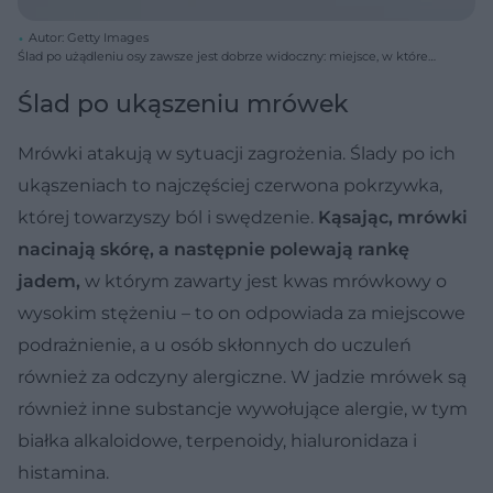
Autor: Getty Images
Ślad po użądleniu osy zawsze jest dobrze widoczny: miejsce, w które
wbiło się żądło, jest silnie obrzęknięte i zaczerwienione.
Ślad po ukąszeniu mrówek
Mrówki atakują w sytuacji zagrożenia. Ślady po ich
ukąszeniach to najczęściej czerwona pokrzywka,
której towarzyszy ból i swędzenie.
Kąsając, mrówki
nacinają skórę, a następnie polewają rankę
jadem,
w którym zawarty jest kwas mrówkowy o
wysokim stężeniu – to on odpowiada za miejscowe
podrażnienie, a u osób skłonnych do uczuleń
również za odczyny alergiczne. W jadzie mrówek są
również inne substancje wywołujące alergie, w tym
białka alkaloidowe, terpenoidy, hialuronidaza i
histamina.