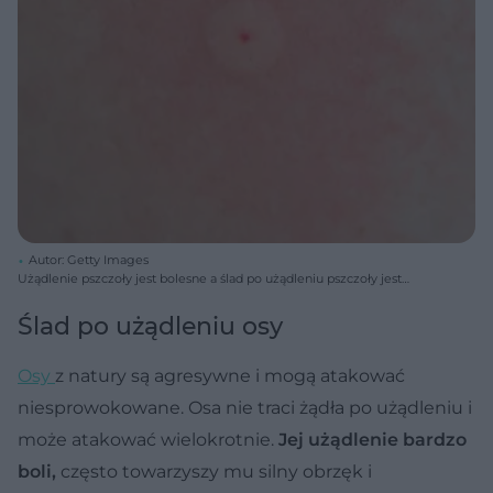
Autor: Getty Images
Użądlenie pszczoły jest bolesne a ślad po użądleniu pszczoły jest
widoczny przez kilka następnych dni. Wokół miejsca wkłucia (w
którym pozostaje żądło) tworzy się obrzęk, zaczerwienienie i bąbel.
Ślad po użądleniu osy
Osy
z natury są agresywne i mogą atakować
niesprowokowane. Osa nie traci żądła po użądleniu i
może atakować wielokrotnie.
Jej użądlenie bardzo
boli,
często towarzyszy mu silny obrzęk i