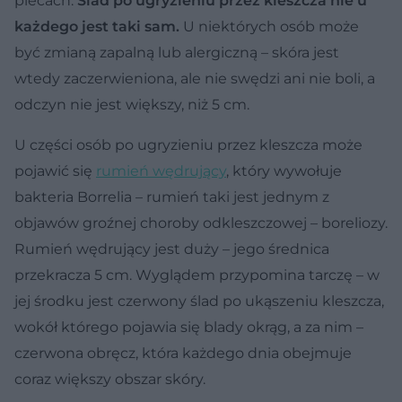
plecach.
Ślad po ugryzieniu przez kleszcza nie u
każdego jest taki sam.
U niektórych osób może
być zmianą zapalną lub alergiczną – skóra jest
wtedy zaczerwieniona, ale nie swędzi ani nie boli, a
odczyn nie jest większy, niż 5 cm.
U części osób po ugryzieniu przez kleszcza może
pojawić się
rumień wędrujący
, który wywołuje
bakteria Borrelia – rumień taki jest jednym z
objawów groźnej choroby odkleszczowej – boreliozy.
Rumień wędrujący jest duży – jego średnica
przekracza 5 cm. Wyglądem przypomina tarczę – w
jej środku jest czerwony ślad po ukąszeniu kleszcza,
wokół którego pojawia się blady okrąg, a za nim –
czerwona obręcz, która każdego dnia obejmuje
coraz większy obszar skóry.