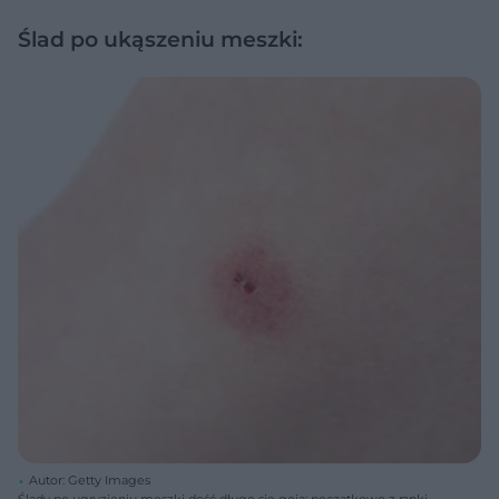
Ślad po ukąszeniu meszki:
Autor: Getty Images
Ślady po ugryzieniu meszki dość długo się goją: początkowo z ranki