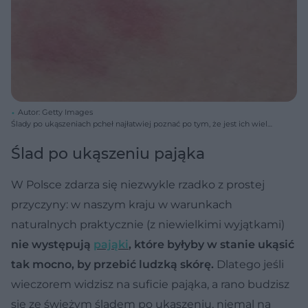
Autor: Getty Images
Ślady po ukąszeniach pcheł najłatwiej poznać po tym, że jest ich wiele
i znajdują się w bliskiej odległości od siebie.
Ślad po ukąszeniu pająka
W Polsce zdarza się niezwykle rzadko z prostej
przyczyny: w naszym kraju w warunkach
naturalnych praktycznie (z niewielkimi wyjątkami)
nie występują
pająki
, które byłyby w stanie ukąsić
tak mocno, by przebić ludzką skórę.
Dlatego jeśli
wieczorem widzisz na suficie pająka, a rano budzisz
się ze świeżym śladem po ukąszeniu, niemal na