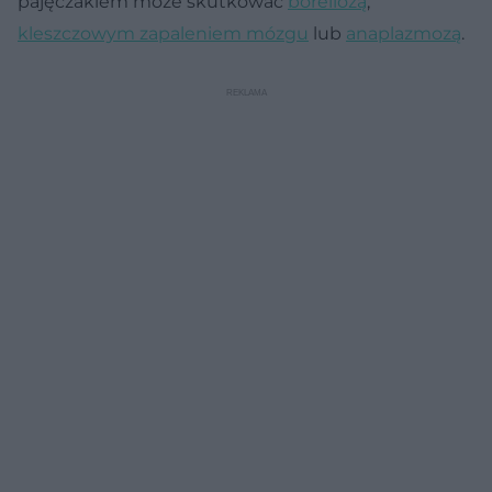
pajęczakiem może skutkować
boreliozą
,
kleszczowym zapaleniem mózgu
lub
anaplazmozą
.