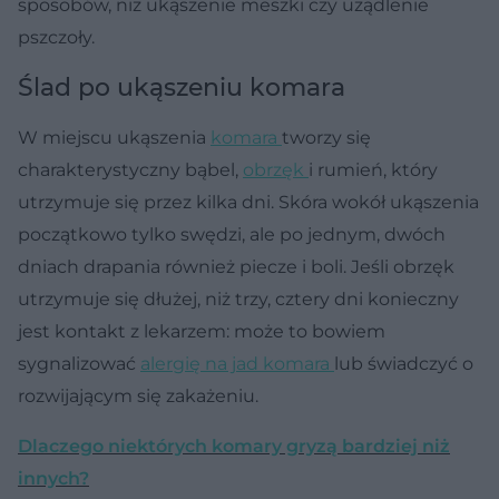
sposobów, niż ukąszenie meszki czy użądlenie
pszczoły.
Ślad po ukąszeniu komara
W miejscu ukąszenia
komara
tworzy się
charakterystyczny bąbel,
obrzęk
i rumień, który
utrzymuje się przez kilka dni. Skóra wokół ukąszenia
początkowo tylko swędzi, ale po jednym, dwóch
dniach drapania również piecze i boli. Jeśli obrzęk
utrzymuje się dłużej, niż trzy, cztery dni konieczny
jest kontakt z lekarzem: może to bowiem
sygnalizować
alergię na jad komara
lub świadczyć o
rozwijającym się zakażeniu.
Dlaczego niektórych komary gryzą bardziej niż
innych?