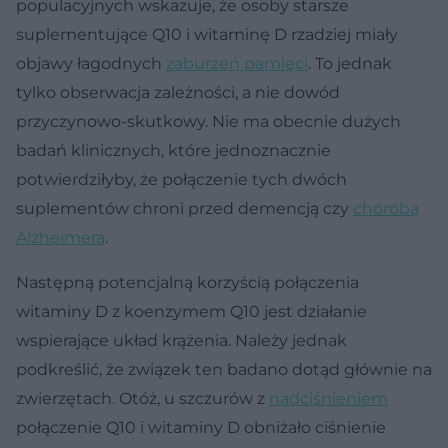
populacyjnych wskazuje, że osoby starsze
suplementujące Q10 i witaminę D rzadziej miały
objawy łagodnych
zaburzeń pamięci
. To jednak
tylko obserwacja zależności, a nie dowód
przyczynowo-skutkowy. Nie ma obecnie dużych
badań klinicznych, które jednoznacznie
potwierdziłyby, że połączenie tych dwóch
suplementów chroni przed demencją czy
chorobą
Alzheimera
.
Następną potencjalną korzyścią połączenia
witaminy D z koenzymem Q10 jest działanie
wspierające układ krążenia. Należy jednak
podkreślić, że związek ten badano dotąd głównie na
zwierzętach. Otóż, u szczurów z
nadciśnieniem
połączenie Q10 i witaminy D obniżało ciśnienie