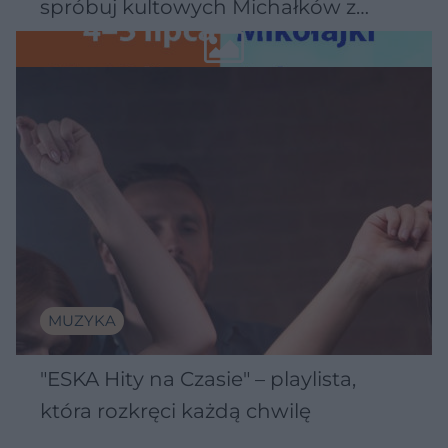
spróbuj kultowych Michałków z
Wawelu
MUZYKA
"ESKA Hity na Czasie" – playlista,
która rozkręci każdą chwilę