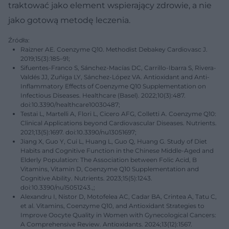
traktować jako element wspierający zdrowie, a nie
jako gotową metodę leczenia.
Źródła:
Raizner AE. Coenzyme Q10. Methodist Debakey Cardiovasc J.
2019;15(3):185–91;
Sifuentes-Franco S, Sánchez-Macías DC, Carrillo-Ibarra S, Rivera-
Valdés JJ, Zuñiga LY, Sánchez-López VA. Antioxidant and Anti-
Inflammatory Effects of Coenzyme Q10 Supplementation on
Infectious Diseases. Healthcare (Basel). 2022;10(3):487.
doi:10.3390/healthcare10030487;
Testai L, Martelli A, Flori L, Cicero AFG, Colletti A. Coenzyme Q10:
Clinical Applications beyond Cardiovascular Diseases. Nutrients.
2021;13(5):1697. doi:10.3390/nu13051697;
Jiang X, Guo Y, Cui L, Huang L, Guo Q, Huang G. Study of Diet
Habits and Cognitive Function in the Chinese Middle-Aged and
Elderly Population: The Association between Folic Acid, B
Vitamins, Vitamin D, Coenzyme Q10 Supplementation and
Cognitive Ability. Nutrients. 2023;15(5):1243.
doi:10.3390/nu15051243.,;
Alexandru I, Nistor D, Motofelea AC, Cadar BA, Crintea A, Tatu C,
et al. Vitamins, Coenzyme Q10, and Antioxidant Strategies to
Improve Oocyte Quality in Women with Gynecological Cancers:
A Comprehensive Review. Antioxidants. 2024;13(12):1567.