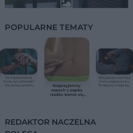
POPULARNE TEMATY
Ile maksymalnie
Ból pleców nie mija
może żyć człowiek?
mimo odpoczynku.
Naukowcy podali
Te objawy mogą być
Nieprzyjemny
zaskakującą liczbę
sygnałem raka
zapach z pępka
rzadko bierze się
znikąd. Jeden objaw
zmienia wszystko
REDAKTOR NACZELNA