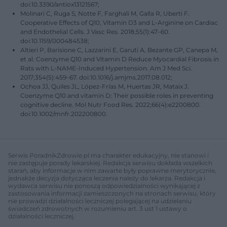
doi:10.3390/antiox13121567;
Molinari C, Ruga S, Notte F, Farghali M, Galla R, Uberti F.
Cooperative Effects of Q10, Vitamin D3 and L-Arginine on Cardiac
and Endothelial Cells. J Vasc Res. 2018;55(1):47–60.
doi:10.1159/000484538;
Altieri P, Barisione C, Lazzarini E, Garuti A, Bezante GP, Canepa M,
et al. Coenzyme Q10 and Vitamin D Reduce Myocardial Fibrosis in
Rats with L-NAME-Induced Hypertension. Am J Med Sci.
2017;354(5):459–67. doi:10.1016/j.amjms.2017.08.012;
Ochoa JJ, Quiles JL, López-Frías M, Huertas JR, Mataix J.
Coenzyme Q10 and vitamin D: Their possible roles in preventing
cognitive decline. Mol Nutr Food Res. 2022;66(4):e2200800.
doi:10.1002/mnfr.202200800.
Serwis PoradnikZdrowie.pl ma charakter edukacyjny, nie stanowi i
nie zastępuje porady lekarskiej. Redakcja serwisu dokłada wszelkich
starań, aby informacje w nim zawarte były poprawne merytorycznie,
jednakże decyzja dotycząca leczenia należy do lekarza. Redakcja i
wydawca serwisu nie ponoszą odpowiedzialności wynikającej z
zastosowania informacji zamieszczonych na stronach serwisu, który
nie prowadzi działalności leczniczej polegającej na udzielaniu
świadczeń zdrowotnych w rozumieniu art. 3 ust 1 ustawy o
działalności leczniczej.