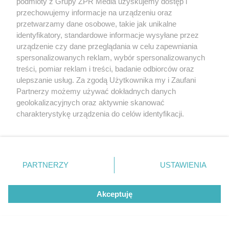
podmioty z Grupy ZPR Media uzyskujemy dostęp i
WSPÓŁPRACUJĄ Z NAMI:
przechowujemy informacje na urządzeniu oraz
przetwarzamy dane osobowe, takie jak unikalne
identyfikatory, standardowe informacje wysyłane przez
urządzenie czy dane przeglądania w celu zapewniania
spersonalizowanych reklam, wybór spersonalizowanych
treści, pomiar reklam i treści, badanie odbiorców oraz
ulepszanie usług. Za zgodą Użytkownika my i Zaufani
Partnerzy możemy używać dokładnych danych
geolokalizacyjnych oraz aktywnie skanować
charakterystykę urządzenia do celów identyfikacji.
Żaden utwór zamieszczony w serwisie nie może być powielany i
Ponieważ cenimy Twoją prywatność, prosimy o zgodę na
rozpowszechniany lub dalej rozpowszechniany w jakikolwiek sposób
korzystanie z tych technologii poprzez kliknięcie
(w tym także elektroniczny lub mechaniczny) na jakimkolwiek polu
eksploatacji w jakiejkolwiek formie, włącznie z umieszczaniem w
„Akceptuję”. Zgoda jest dobrowolna i zawsze możesz ją
Internecie bez pisemnej zgody właściciela praw. Jakiekolwiek użycie
zmienić/wycofać klikając przycisk ustawień prywatności
lub wykorzystanie utworów w całości lub w części z naruszeniem
PARTNERZY
USTAWIENIA
prawa, tzn. bez właściwej zgody, jest zabronione pod groźbą kary i
znajdujący się w lewym dolnym rogu strony
. Niektóre
może być ścigane prawnie.
rodzaje przetwarzania danych nie wymagają zgody
Akceptuję
użytkownika, ale masz prawo sprzeciwić się takiemu
przetwarzaniu. Preferencje będą miały zastosowanie tylko
na tej witrynie.