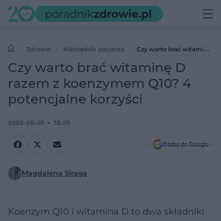
Zdrowie
Niezbędnik pacjenta
Czy warto brać witaminę D
razem z koenzymem Q10? 4 potencjalne korzyści
Czy warto brać witaminę D
razem z koenzymem Q10? 4
potencjalne korzyści
2025-08-29
13:25
Dodaj do Google
Magdalena Siraga
Koenzym Q10 i witamina D to dwa składniki