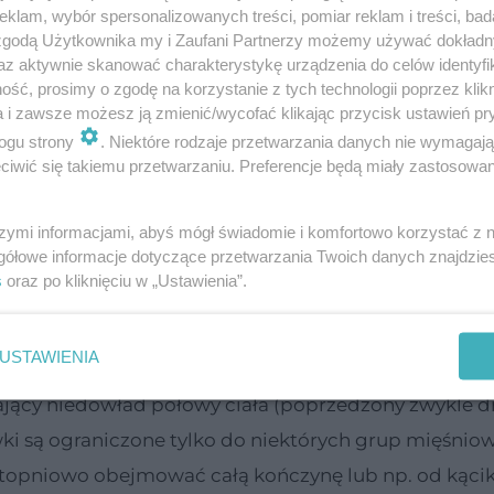
klam, wybór spersonalizowanych treści, pomiar reklam i treści, bad
 zgodą Użytkownika my i Zaufani Partnerzy możemy używać dokład
az aktywnie skanować charakterystykę urządzenia do celów identyfi
ść, prosimy o zgodę na korzystanie z tych technologii poprzez klikn
a i zawsze możesz ją zmienić/wycofać klikając przycisk ustawień pr
ogu strony
. Niektóre rodzaje przetwarzania danych nie wymagaj
iwić się takiemu przetwarzaniu. Preferencje będą miały zastosowanie
szymi informacjami, abyś mógł świadomie i komfortowo korzystać z
gółowe informacje dotyczące przetwarzania Twoich danych znajdzi
s
oraz po kliknięciu w „Ustawienia”.
USTAWIENIA
,
ający niedowład połowy ciała (poprzedzony zwykle
ki są ograniczone tylko do niektórych grup mięśnio
 stopniowo obejmować całą kończynę lub np. od kąci