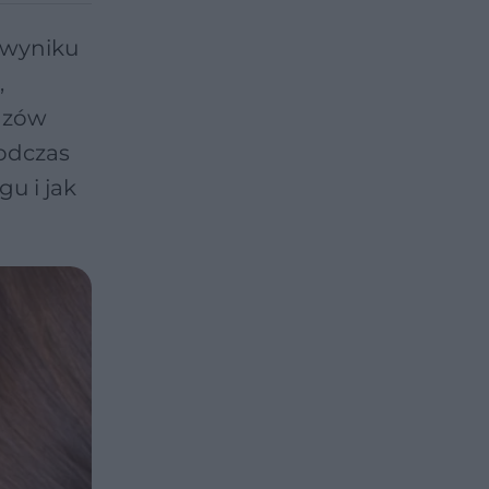
 wyniku
,
razów
podczas
u i jak