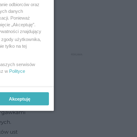
anie odbiorców oraz
nych danych
kacji. Ponieważ
ięcie „Akceptuję”.
ywatności znajdujący
ą zgody użytkownika,
 tylko na tej
 naszych serwisów
esz w
Polityce
Akceptuję
 drgawkami
wych.
ków ust