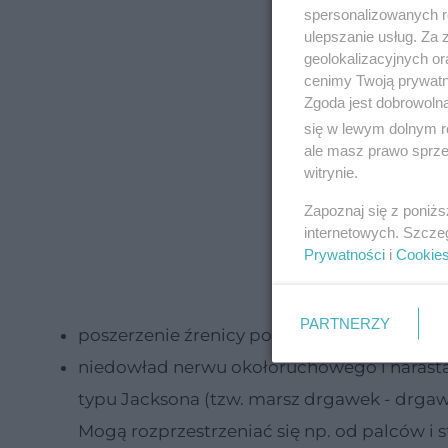
spersonalizowanych re
ulepszanie usług. Za
geolokalizacyjnych or
cenimy Twoją prywatno
Zgoda jest dobrowoln
się w lewym dolnym r
ale masz prawo sprzec
witrynie.
Zapoznaj się z poniż
internetowych. Szcze
Prywatności
i
Cookie
PARTNERZY
poszerzenie źrenicy po stronie uszkodzenia
niedowład nerwu okołoruchowego i narast
typu Jacksona (tzw. marsz drgawek - drgaw
Mogą rozprzestrzeniać się np. od palców i