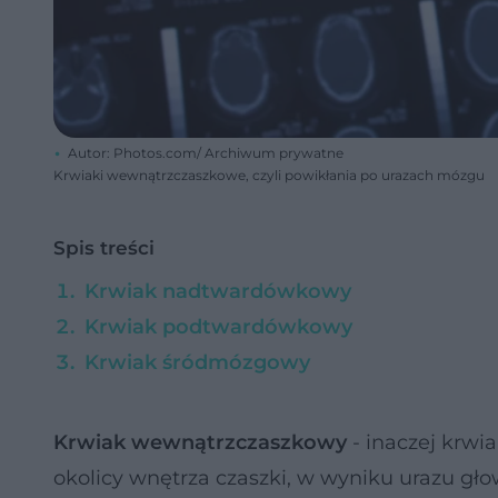
Autor: Photos.com/ Archiwum prywatne
Krwiaki wewnątrzczaszkowe, czyli powikłania po urazach mózgu
Spis treści
Krwiak nadtwardówkowy
Krwiak podtwardówkowy
Krwiak śródmózgowy
Krwiak wewnątrzczaszkowy
- inaczej krwi
okolicy wnętrza czaszki, w wyniku urazu g