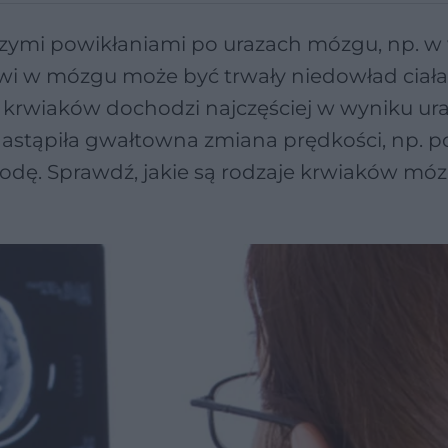
szymi powikłaniami po urazach mózgu, np. w
i w mózgu może być trwały niedowład ciała
a krwiaków dochodzi najczęściej w wyniku u
nastąpiła gwałtowna zmiana prędkości, np. 
dę. Sprawdź, jakie są rodzaje krwiaków mózg