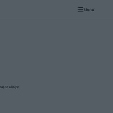
Menu
daj do Google