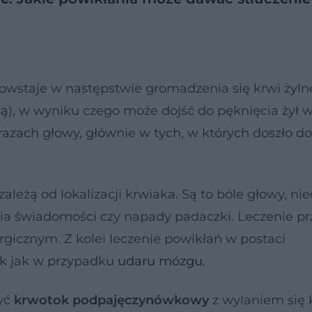
owstaje w następstwie gromadzenia się krwi żyln
ą), w wyniku czego może dojść do pęknięcia żył 
razach głowy, głównie w tych, w których doszło do
leżą od lokalizacji krwiaka. Są to bóle głowy, ni
ia świadomości czy napady padaczki. Leczenie p
rgicznym. Z kolei leczenie powikłań w postaci
k jak w przypadku
udaru mózgu
.
yć
krwotok podpajęczynówkowy
z wylaniem się 