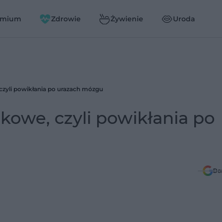
emium
Zdrowie
Żywienie
Uroda
zyli powikłania po urazach mózgu
owe, czyli powikłania po
Do