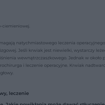
o-ciemieniowej.
agają natychmiastowego leczenia operacyjnego
owej. Jeśli krwiak jest niewielki, wystarczy leżeć
ciśnienia wewnątrzczaszkowego. Jednak w około 
rochirurga i leczenie operacyjne. Krwiak nadtw
 głowy.
wy, leczenie
e. Jakie powikłania może dawać stłuczeni