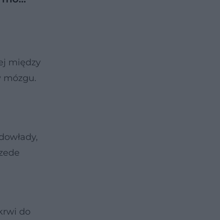
ej między
w mózgu.
edowłady,
rzede
krwi do