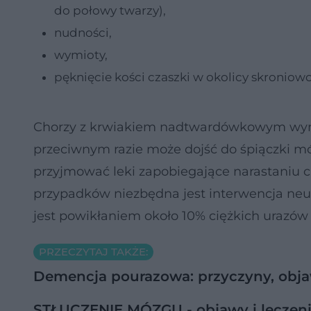
do połowy twarzy),
nudności,
wymioty,
pęknięcie kości czaszki w okolicy skroniow
Chorzy z krwiakiem nadtwardówkowym wym
przeciwnym razie może dojść do śpiączki mózg
przyjmować leki zapobiegające narastaniu 
przypadków niezbędna jest interwencja neu
jest powikłaniem około 10% ciężkich urazów
PRZECZYTAJ TAKŻE:
Demencja pourazowa: przyczyny, obja
STŁUCZENIE MÓZGU - objawy i leczeni