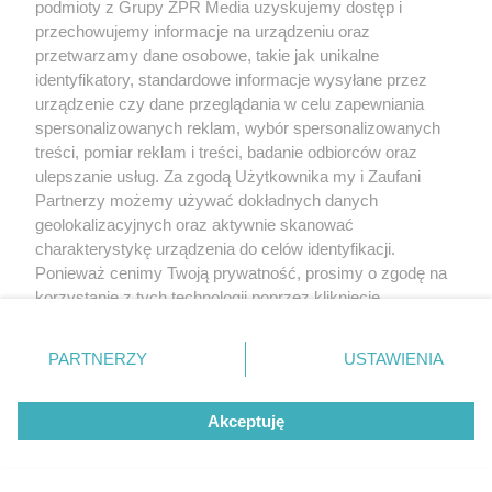
podmioty z Grupy ZPR Media uzyskujemy dostęp i
przechowujemy informacje na urządzeniu oraz
przetwarzamy dane osobowe, takie jak unikalne
identyfikatory, standardowe informacje wysyłane przez
urządzenie czy dane przeglądania w celu zapewniania
spersonalizowanych reklam, wybór spersonalizowanych
treści, pomiar reklam i treści, badanie odbiorców oraz
ulepszanie usług. Za zgodą Użytkownika my i Zaufani
Partnerzy możemy używać dokładnych danych
geolokalizacyjnych oraz aktywnie skanować
charakterystykę urządzenia do celów identyfikacji.
Ponieważ cenimy Twoją prywatność, prosimy o zgodę na
korzystanie z tych technologii poprzez kliknięcie
„Akceptuję”. Zgoda jest dobrowolna i zawsze możesz ją
zmienić/wycofać klikając przycisk ustawień prywatności
PARTNERZY
USTAWIENIA
znajdujący się w lewym dolnym rogu strony
. Niektóre
rodzaje przetwarzania danych nie wymagają zgody
Akceptuję
użytkownika, ale masz prawo sprzeciwić się takiemu
przetwarzaniu. Preferencje będą miały zastosowanie tylko
na tej witrynie.