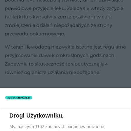
prawidłowe przyjęcie leku. Zaleca się wtedy zażycie
tabletki lub kapsułki razem z posiłkiem w celu
zmniejszenia działań niepożądanych ze strony
przewodu pokarmowego.
W terapii lewodopą niezwykle istotne jest regularne
przyjmowanie dawek o określonych godzinach.
Zapewnia to skuteczność terapeutyczną jak
również ogranicza działania niepożądane.
Drogi Użytkowniku,
My, naszych 1162 zaufanych partnerów oraz inne