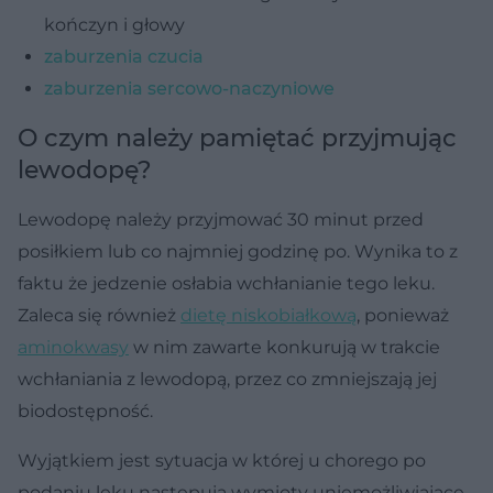
kończyn i głowy
zaburzenia czucia
zaburzenia sercowo-naczyniowe
O czym należy pamiętać przyjmując
lewodopę?
Lewodopę należy przyjmować 30 minut przed
posiłkiem lub co najmniej godzinę po. Wynika to z
faktu że jedzenie osłabia wchłanianie tego leku.
Zaleca się również
dietę niskobiałkową
, ponieważ
aminokwasy
w nim zawarte konkurują w trakcie
wchłaniania z lewodopą, przez co zmniejszają jej
biodostępność.
Wyjątkiem jest sytuacja w której u chorego po
podaniu leku następują wymioty uniemożliwiające