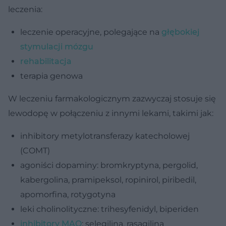
leczenia:
leczenie operacyjne, polegające na
głębokiej
stymulacji mózgu
rehabilitacja
terapia genowa
W leczeniu farmakologicznym zazwyczaj stosuje się
lewodopę w połączeniu z innymi lekami, takimi jak:
inhibitory metylotransferazy katecholowej
(COMT)
agoniści dopaminy: bromkryptyna, pergolid,
kabergolina, pramipeksol, ropinirol, piribedil,
apomorfina, rotygotyna
leki cholinolityczne: trihesyfenidyl, biperiden
inhibitory MAO
: selegilina, rasagilina