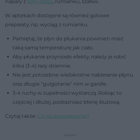
napary z
kory dębu
, rumianku, szałwii.
W aptekach dostępne są również gotowe
preparaty, np. wyciąg z rumianku.
Pamiętaj, że płyn do płukania powinien mieć
taką samą temperaturę jak ciało.
Aby płukanie przyniosło efekty, należy je robić
kilka (3-4) razy dziennie.
Nie jest potrzebne wielokrotne nabieranie płynu
oraz długie "gulgotanie" nim w gardle.
3-4 ruchy w zupełności wystarczą. Robiąc to
częściej i dłużej, podrażniasz błonę śluzową.
Czytaj także:
Co na przeziębienie?