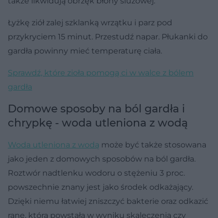
także likwidują obrzęk błony śluzowej.
Łyżkę ziół zalej szklanką wrzątku i parz pod
przykryciem 15 minut. Przestudź napar. Płukanki do
gardła powinny mieć temperaturę ciała.
Sprawdź, które zioła pomogą ci w walce z bólem
gardła
Domowe sposoby na ból gardła i
chrypkę - woda utleniona z wodą
Woda utleniona z wodą
może być także stosowana
jako jeden z domowych sposobów na ból gardła.
Roztwór nadtlenku wodoru o stężeniu 3 proc.
powszechnie znany jest jako środek odkażający.
Dzięki niemu łatwiej zniszczyć bakterie oraz odkazić
ranę, która powstała w wyniku skaleczenia czy