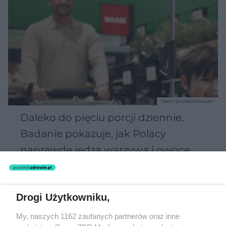
TEKST SPONSOROWANY
Daleko do pięciu porcji dziennie.
Badanie pokazuje, jak Polacy
naprawdę jedzą warzywa i owoce
Drogi Użytkowniku,
My, naszych 1162 zaufanych partnerów oraz inne