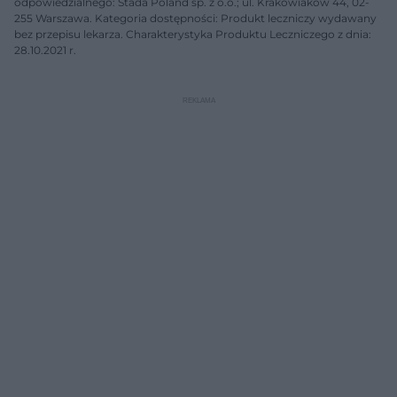
odpowiedzialnego: Stada Poland sp. z o.o.; ul. Krakowiaków 44, 02-
255 Warszawa. Kategoria dostępności: Produkt leczniczy wydawany
bez przepisu lekarza. Charakterystyka Produktu Leczniczego z dnia:
28.10.2021 r.