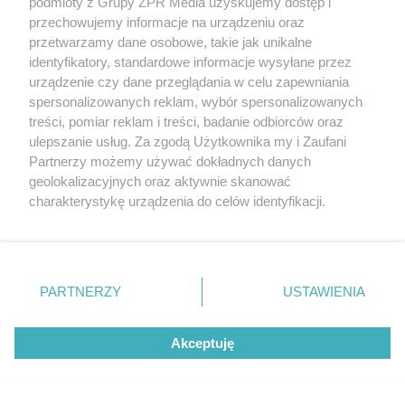
podmioty z Grupy ZPR Media uzyskujemy dostęp i
przechowujemy informacje na urządzeniu oraz
przetwarzamy dane osobowe, takie jak unikalne
identyfikatory, standardowe informacje wysyłane przez
urządzenie czy dane przeglądania w celu zapewniania
spersonalizowanych reklam, wybór spersonalizowanych
treści, pomiar reklam i treści, badanie odbiorców oraz
ulepszanie usług. Za zgodą Użytkownika my i Zaufani
Partnerzy możemy używać dokładnych danych
MATERIAŁ SPONSOROWANY
geolokalizacyjnych oraz aktywnie skanować
Beninca. Najszybsza, bezpieczna i
charakterystykę urządzenia do celów identyfikacji.
Ponieważ cenimy Twoją prywatność, prosimy o zgodę na
nowoczesna automatyka do bram
korzystanie z tych technologii poprzez kliknięcie
„Akceptuję”. Zgoda jest dobrowolna i zawsze możesz ją
zmienić/wycofać klikając przycisk ustawień prywatności
PARTNERZY
USTAWIENIA
znajdujący się w lewym dolnym rogu strony
. Niektóre
rodzaje przetwarzania danych nie wymagają zgody
Akceptuję
użytkownika, ale masz prawo sprzeciwić się takiemu
POPULARNE TEMATY
przetwarzaniu. Preferencje będą miały zastosowanie tylko
na tej witrynie.