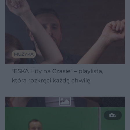
MUZYKA
"ESKA Hity na Czasie" – playlista,
która rozkręci każdą chwilę
5