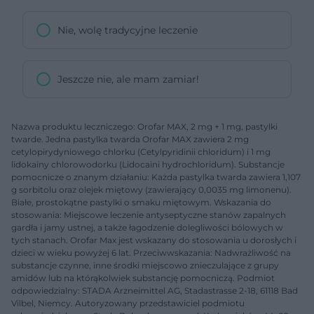
Nie, wolę tradycyjne leczenie
Jeszcze nie, ale mam zamiar!
Nazwa produktu leczniczego: Orofar MAX, 2 mg + 1 mg, pastylki
twarde. Jedna pastylka twarda Orofar MAX zawiera 2 mg
cetylopirydyniowego chlorku (Cetylpyridinii chloridum) i 1 mg
lidokainy chlorowodorku (Lidocaini hydrochloridum). Substancje
pomocnicze o znanym działaniu: Każda pastylka twarda zawiera 1,107
g sorbitolu oraz olejek miętowy (zawierający 0,0035 mg limonenu).
Białe, prostokątne pastylki o smaku miętowym. Wskazania do
stosowania: Miejscowe leczenie antyseptyczne stanów zapalnych
gardła i jamy ustnej, a także łagodzenie dolegliwości bólowych w
tych stanach. Orofar Max jest wskazany do stosowania u dorosłych i
dzieci w wieku powyżej 6 lat. Przeciwwskazania: Nadwrażliwość na
substancje czynne, inne środki miejscowo znieczulające z grupy
amidów lub na którąkolwiek substancję pomocniczą. Podmiot
odpowiedzialny: STADA Arzneimittel AG, Stadastrasse 2-18, 61118 Bad
Vilbel, Niemcy. Autoryzowany przedstawiciel podmiotu