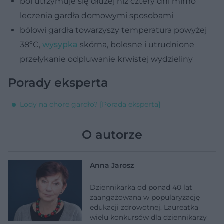
ból utrzymuje się dłużej niż cztery dni mimo
leczenia gardła domowymi sposobami
bólowi gardła towarzyszy temperatura powyżej
38ºC,
wysypka
skórna, bolesne i utrudnione
przełykanie odpluwanie krwistej wydzieliny
Porady eksperta
Lody na chore gardło? [Porada eksperta]
O autorze
Anna Jarosz
Dziennikarka od ponad 40 lat
zaangażowana w popularyzację
edukacji zdrowotnej. Laureatka
wielu konkursów dla dziennikarzy