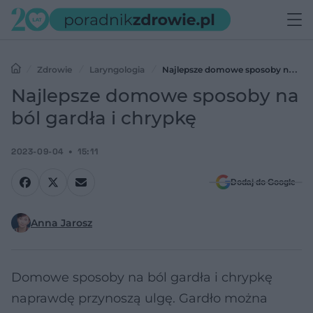
Zdrowie
Laryngologia
Najlepsze domowe sposoby na ból
gardła i chrypkę
Najlepsze domowe sposoby na
ból gardła i chrypkę
2023-09-04
15:11
Dodaj do Google
Anna Jarosz
Domowe sposoby na ból gardła i chrypkę
naprawdę przynoszą ulgę. Gardło można