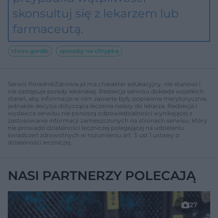
skonsultuj się z lekarzem lub
farmaceutą.
chore gardło
sposoby na chrypkę
Serwis PoradnikZdrowie.pl ma charakter edukacyjny, nie stanowi i
nie zastępuje porady lekarskiej. Redakcja serwisu dokłada wszelkich
starań, aby informacje w nim zawarte były poprawne merytorycznie,
jednakże decyzja dotycząca leczenia należy do lekarza. Redakcja i
wydawca serwisu nie ponoszą odpowiedzialności wynikającej z
zastosowania informacji zamieszczonych na stronach serwisu, który
nie prowadzi działalności leczniczej polegającej na udzielaniu
świadczeń zdrowotnych w rozumieniu art. 3 ust 1 ustawy o
działalności leczniczej.
NASI PARTNERZY POLECAJĄ
27