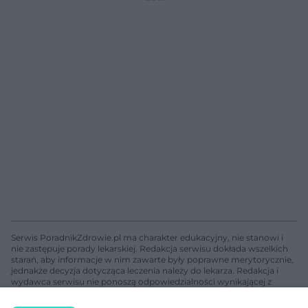
Serwis PoradnikZdrowie.pl ma charakter edukacyjny, nie stanowi i
nie zastępuje porady lekarskiej. Redakcja serwisu dokłada wszelkich
starań, aby informacje w nim zawarte były poprawne merytorycznie,
jednakże decyzja dotycząca leczenia należy do lekarza. Redakcja i
wydawca serwisu nie ponoszą odpowiedzialności wynikającej z
zastosowania informacji zamieszczonych na stronach serwisu, który
nie prowadzi działalności leczniczej polegającej na udzielaniu