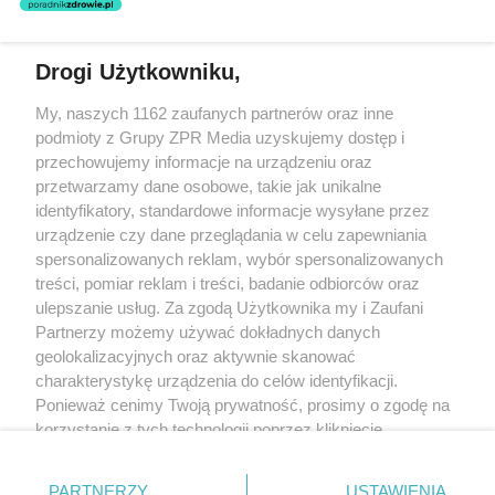
świadczeń zdrowotnych w rozumieniu art. 3 ust 1 ustawy o
działalności leczniczej.
Drogi Użytkowniku,
Żaden utwór zamieszczony w serwisie nie może być powielany i
My, naszych 1162 zaufanych partnerów oraz inne
rozpowszechniany lub dalej rozpowszechniany w jakikolwiek sposób
(w tym także elektroniczny lub mechaniczny) na jakimkolwiek polu
podmioty z Grupy ZPR Media uzyskujemy dostęp i
eksploatacji w jakiejkolwiek formie, włącznie z umieszczaniem w
przechowujemy informacje na urządzeniu oraz
Internecie bez pisemnej zgody właściciela praw. Jakiekolwiek użycie
przetwarzamy dane osobowe, takie jak unikalne
lub wykorzystanie utworów w całości lub w części z naruszeniem
prawa, tzn. bez właściwej zgody, jest zabronione pod groźbą kary i
identyfikatory, standardowe informacje wysyłane przez
może być ścigane prawnie.
urządzenie czy dane przeglądania w celu zapewniania
spersonalizowanych reklam, wybór spersonalizowanych
treści, pomiar reklam i treści, badanie odbiorców oraz
ulepszanie usług. Za zgodą Użytkownika my i Zaufani
Partnerzy możemy używać dokładnych danych
geolokalizacyjnych oraz aktywnie skanować
charakterystykę urządzenia do celów identyfikacji.
O nas
Ponieważ cenimy Twoją prywatność, prosimy o zgodę na
korzystanie z tych technologii poprzez kliknięcie
Informacje prawne
„Akceptuję”. Zgoda jest dobrowolna i zawsze możesz ją
Nasze serwisy
zmienić/wycofać klikając przycisk ustawień prywatności
PARTNERZY
USTAWIENIA