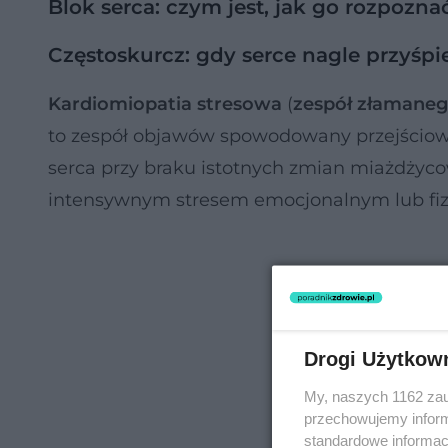
Blok serca: czym jest, jak go rozpozn
Częstoskurcz: gdy serce nagle przyśpi
Kardiomiopatia stresowa
(
zespół złamaneg
to zespół objawów spowodowany przejścio
serca przy braku istotnych zmian miażdży
intensywnym stresem emocjonalnym lub fi
Drogi Użytkow
My, naszych 1162 zau
przechowujemy informa
standardowe informac