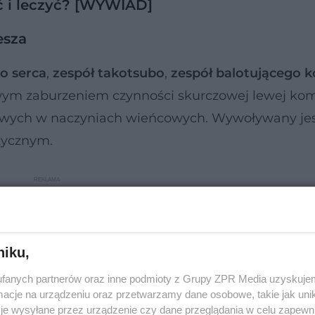
ać i leczyć? [WYWIAD]
esza
o serca
,
zespół takotsubo
,
zespół balotującego k
wym zaburzeniem czynności skurczowej lewej ko
cowych w naczyniach wieńcowych. Wywoływany je
zycznym.
niku,
fanych partnerów oraz inne podmioty z Grupy ZPR Media uzyskujem
cje na urządzeniu oraz przetwarzamy dane osobowe, takie jak unika
je wysyłane przez urządzenie czy dane przeglądania w celu zapewn