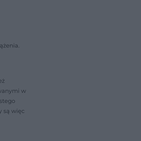
ążenia.
eż
ywanymi w
istego
y są więc