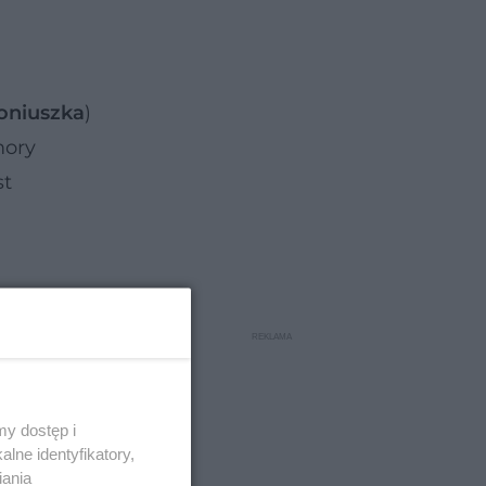
oniuszka
)
mory
st
y dostęp i
lne identyfikatory,
iania