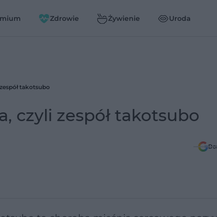
emium
Zdrowie
Żywienie
Uroda
 zespół takotsubo
, czyli zespół takotsubo
Do