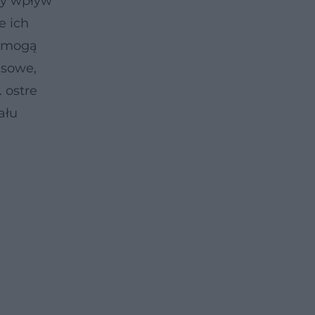
ny wpływ
e ich
i mogą
nsowe,
 ostre
ału