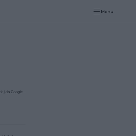
Menu
daj do Google