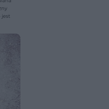
ywana
zny
jest