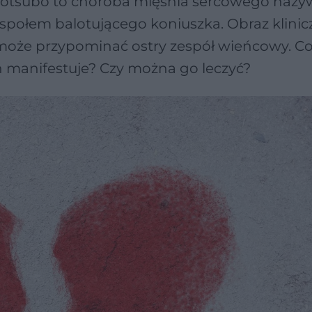
takotsubo to choroba mięśnia sercowego naz
społem balotującego koniuszka. Obraz klinic
może przypominać ostry zespół wieńcowy. Co 
n manifestuje? Czy można go leczyć?