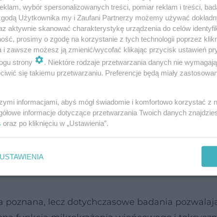
klam, wybór spersonalizowanych treści, pomiar reklam i treści, bad
 zgodą Użytkownika my i Zaufani Partnerzy możemy używać dokład
az aktywnie skanować charakterystykę urządzenia do celów identyfi
ść, prosimy o zgodę na korzystanie z tych technologii poprzez klikn
a i zawsze możesz ją zmienić/wycofać klikając przycisk ustawień pr
any przez Hikaru Sato i wsp. w 1990 r. w Japonii.
ogu strony
. Niektóre rodzaje przetwarzania danych nie wymagaj
iwić się takiemu przetwarzaniu. Preferencje będą miały zastosowanie
wu ośmiornic. Charakteryzuje je wąska szyjka i o
zu tej kardiomiopatii w badaniach obrazowych.
szymi informacjami, abyś mógł świadomie i komfortowo korzystać z
gółowe informacje dotyczące przetwarzania Twoich danych znajdzi
gnozowanych
ostrych zespołów wieńcowych
, to w
s
oraz po kliknięciu w „Ustawienia”.
 przypadków (aż 90%) dotyczy kobiet w wieku
ia to 67 lat.
USTAWIENIA
ńca poznana, lecz dotychczasowe badania pozwalaj