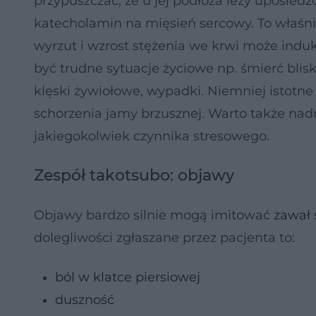
przypuszczać, że u jej podłoża leży upośle
katecholamin na mięsień sercowy. To właśni
wyrzut i wzrost stężenia we krwi może ind
być trudne sytuacje życiowe np. śmierć blis
klęski żywiołowe, wypadki. Niemniej istotne 
schorzenia jamy brzusznej. Warto także nad
jakiegokolwiek czynnika stresowego.
Zespół takotsubo: objawy
Objawy bardzo silnie mogą imitować
zawał 
dolegliwości zgłaszane przez pacjenta to:
ból w klatce piersiowej
duszność