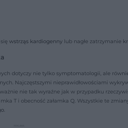
 się
wstrząs kardiogenny
lub nagłe zatrzymanie kr
ka
ch dotyczy nie tylko symptomatologii, ale równi
ych. Najczęstszymi nieprawidłowościami wykr
eważnie nie tak wyraźne jak w przypadku rzeczyw
łamka T i obecność załamka Q. Wszystkie te zmian
go
.