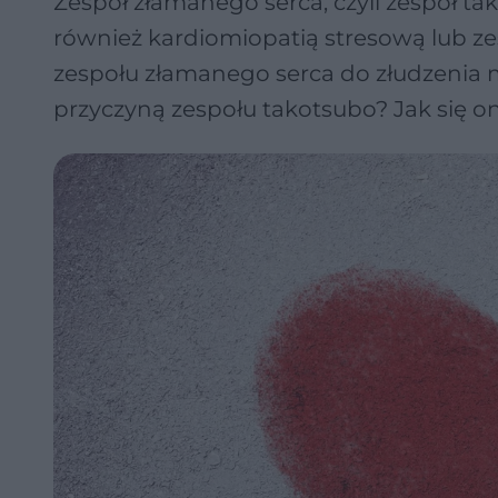
Zespół złamanego serca, czyli zespół 
również kardiomiopatią stresową lub ze
zespołu złamanego serca do złudzenia 
przyczyną zespołu takotsubo? Jak się o