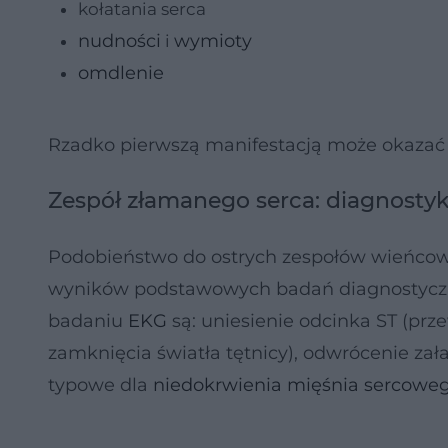
kołatania serca
nudności
wymioty
i
omdlenie
Rzadko pierwszą manifestacją może okazać
Zespół złamanego serca: diagnosty
Podobieństwo do ostrych zespołów wieńcowy
wyników podstawowych badań diagnostyczn
badaniu
EKG
są: uniesienie odcinka ST (prz
zamknięcia światła tętnicy), odwrócenie za
typowe dla
niedokrwienia mięśnia sercowe