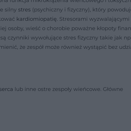
dzona funkcja mikrokrążenia wieńcowego i toksycz
e silny
stres
(psychiczny i fizyczny), który powoduj
ukować
kardiomiopatię
. Stresorami wyzwalającym
kiej osoby, wieść o chorobie poważne kłopoty fina
są czynniki wywołujące stres fizyczny takie jak np.
mienić, że zespół może również wystąpić bez udzi
serca
lub inne ostre zespoły wieńcowe. Główne