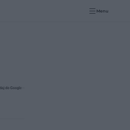
Menu
daj do Google