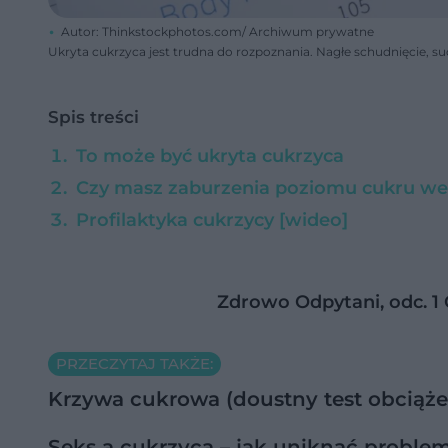
Autor: Thinkstockphotos.com/ Archiwum prywatne
Ukryta cukrzyca jest trudna do rozpoznania. Nagłe schudnięcie, su
Spis treści
To może być ukryta cukrzyca
Czy masz zaburzenia poziomu cukru we
Profilaktyka cukrzycy [wideo]
Zdrowo Odpytani, odc. 1
PRZECZYTAJ TAKŻE:
Krzywa cukrowa (doustny test obciąże
Seks a cukrzyca – jak uniknąć proble