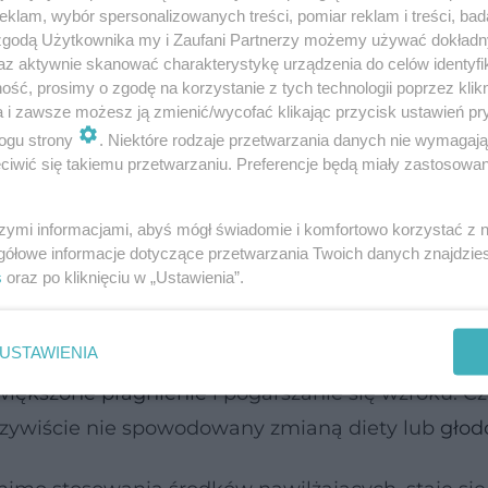
klam, wybór spersonalizowanych treści, pomiar reklam i treści, bad
 zgodą Użytkownika my i Zaufani Partnerzy możemy używać dokład
az aktywnie skanować charakterystykę urządzenia do celów identyfi
ść, prosimy o zgodę na korzystanie z tych technologii poprzez klikn
j chorobie czas gra decydującą rolę. Lawinowo z
a i zawsze możesz ją zmienić/wycofać klikając przycisk ustawień pr
ukrzycy
, które mogą doprowadzić do uszkodzenia
ogu strony
. Niektóre rodzaje przetwarzania danych nie wymagaj
iwić się takiemu przetwarzaniu. Preferencje będą miały zastosowanie
,
choroby niedokrwiennej serca
i kończyn dolnych,
szymi informacjami, abyś mógł świadomie i komfortowo korzystać z
gółowe informacje dotyczące przetwarzania Twoich danych znajdzi
s
oraz po kliknięciu w „Ustawienia”.
enie?
USTAWIENIA
większone pragnienie
i pogarszanie się wzroku. C
czywiście nie spowodowany zmianą diety lub
gło