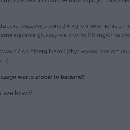
, mimo stosowania środków nawilżających, staje si
dziecka ważącego ponad 4 kg lub
poronienie
z ni
zne stężenie glukozy we krwi to 110 mg/dl na czc
rowadzić do
hiperglikemii
(zbyt wysoki poziom cuk
ru).
czego warto zrobić to badanie?
u we krwi?