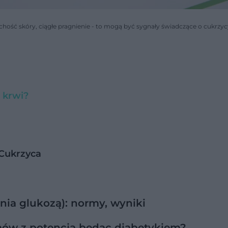
chość skóry, ciągłe pragnienie - to mogą być sygnały świadczące o cukrzyc
 krwi?
 Cukrzyca
nia glukozą): normy, wyniki
mów z potencją będąc diabetykiem?