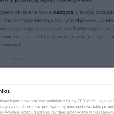
 często określana bywa
cukrzyca
w swojej począt
ganizm, to często nie daje żadnych objawów lub nie
 wykonuje regularnie badań profilaktycznych i ni
krwi
, to efekt jest taki, że u większości chorych c
orowania!
niku,
fanych partnerów oraz inne podmioty z Grupy ZPR Media uzyskujem
cje na urządzeniu oraz przetwarzamy dane osobowe, takie jak unika
je wysyłane przez urządzenie czy dane przeglądania w celu zapewn