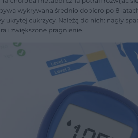
 Ta choroba metaboliczna potrafi rozwijać si
 bywa wykrywana średnio dopiero po 8 latac
 ukrytej cukrzycy. Należą do nich: nagły sp
ra i zwiększone pragnienie.