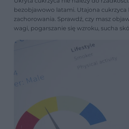
Ukryta cukrzyca nie należy do rzadkości.
bezobjawowo latami. Utajona cukrzyca
zachorowania. Sprawdź, czy masz objawy
wagi, pogarszanie się wzroku, sucha skó