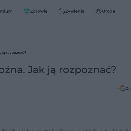
emium
Zdrowie
Żywienie
Uroda
k ją rozpoznać?
oźna. Jak ją rozpoznać?
Do