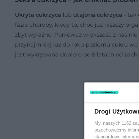
Ukryta cukrzyca
lub
utajona cukrzyca
- tak
fazie choroby, kiedy to, choć już niszczy or
zbyt wyraźne. Ponieważ większość z nas nie
przynajmniej raz do roku
poziomu cukru we 
jest wykrywana dopiero po 8 latach od zach
Drogi Użytkow
My, naszych 1162 zau
przechowujemy informa
standardowe informac