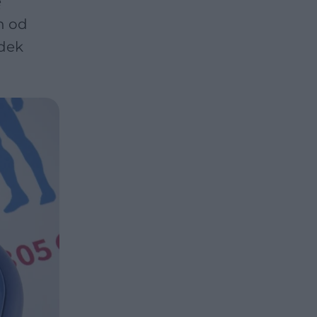
ę
h od
adek