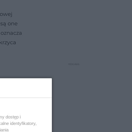
kowej
 są one
e oznacza
ukrzyca
y dostęp i
lne identyfikatory,
iania