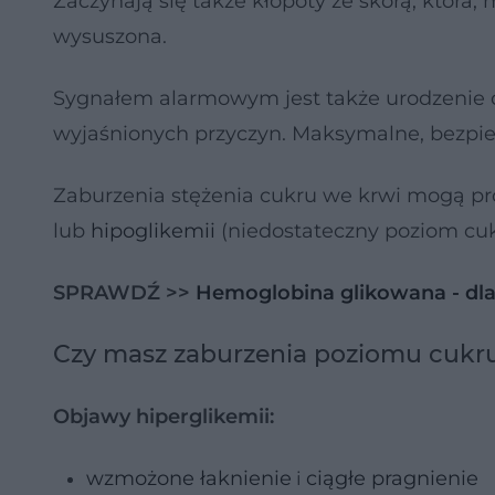
Zaczynają się także kłopoty ze skórą, która
wysuszona.
Sygnałem alarmowym jest także urodzenie 
wyjaśnionych przyczyn. Maksymalne, bezpiec
Zaburzenia stężenia cukru we krwi mogą p
lub
hipoglikemii
(niedostateczny poziom cuk
SPRAWDŹ >>
Hemoglobina glikowana - dla
Czy masz zaburzenia poziomu cukr
Objawy hiperglikemii:
wzmożone łaknienie
ciągłe pragnienie
i