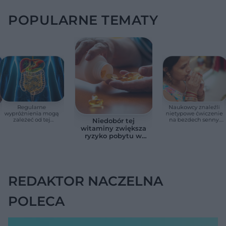
POPULARNE TEMATY
Regularne
Naukowcy znaleźli
wypróżnienia mogą
nietypowe ćwiczenie
zależeć od tej
na bezdech senny.
Niedobór tej
witaminy. Odkrycie
Efekty zaskoczyły
witaminy zwiększa
zaskoczyło
badaczy
ryzyko pobytu w
naukowców
szpitalu. Badanie
objęło 36 tys. osób
REDAKTOR NACZELNA
POLECA