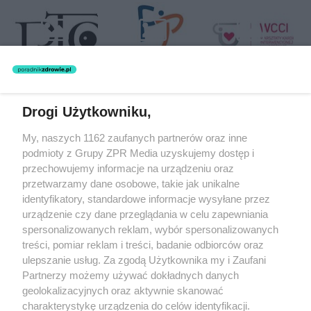
Drogi Użytkowniku,
Żaden utwór zamieszczony w serwisie nie może być powielany i
My, naszych 1162 zaufanych partnerów oraz inne
rozpowszechniany lub dalej rozpowszechniany w jakikolwiek sposób
(w tym także elektroniczny lub mechaniczny) na jakimkolwiek polu
podmioty z Grupy ZPR Media uzyskujemy dostęp i
eksploatacji w jakiejkolwiek formie, włącznie z umieszczaniem w
przechowujemy informacje na urządzeniu oraz
Internecie bez pisemnej zgody właściciela praw. Jakiekolwiek użycie
przetwarzamy dane osobowe, takie jak unikalne
lub wykorzystanie utworów w całości lub w części z naruszeniem
prawa, tzn. bez właściwej zgody, jest zabronione pod groźbą kary i
identyfikatory, standardowe informacje wysyłane przez
może być ścigane prawnie.
urządzenie czy dane przeglądania w celu zapewniania
spersonalizowanych reklam, wybór spersonalizowanych
treści, pomiar reklam i treści, badanie odbiorców oraz
ulepszanie usług. Za zgodą Użytkownika my i Zaufani
Partnerzy możemy używać dokładnych danych
geolokalizacyjnych oraz aktywnie skanować
charakterystykę urządzenia do celów identyfikacji.
O nas