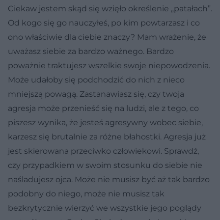
Ciekaw jestem skąd się wzięło określenie „patałach”.
Od kogo się go nauczyłeś, po kim powtarzasz i co
ono właściwie dla ciebie znaczy? Mam wrażenie, że
uważasz siebie za bardzo ważnego. Bardzo
poważnie traktujesz wszelkie swoje niepowodzenia.
Może udałoby się podchodzić do nich z nieco
mniejszą powagą. Zastanawiasz się, czy twoja
agresja może przenieść się na ludzi, ale z tego, co
piszesz wynika, że jesteś agresywny wobec siebie,
karzesz się brutalnie za różne błahostki. Agresja już
jest skierowana przeciwko człowiekowi. Sprawdź,
czy przypadkiem w swoim stosunku do siebie nie
naśladujesz ojca. Może nie musisz być aż tak bardzo
podobny do niego, może nie musisz tak
bezkrytycznie wierzyć we wszystkie jego poglądy