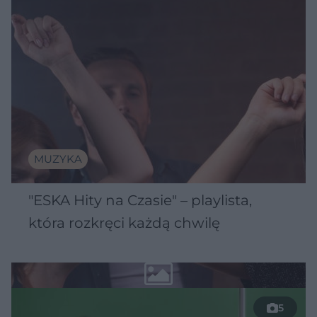
MUZYKA
"ESKA Hity na Czasie" – playlista,
która rozkręci każdą chwilę
5