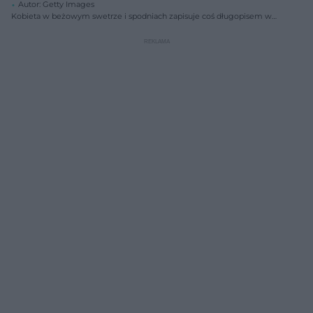
Autor: Getty Images
Kobieta w beżowym swetrze i spodniach zapisuje coś długopisem w
notesie z białymi kartkami, siedząc na kanapie. Obraz symbolizuje
porady psychologiczne i walkę ze stresem, o czym przeczytasz więcej
na Poradnik Zdrowie.