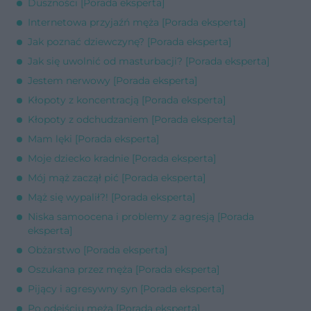
Duszności [Porada eksperta]
Internetowa przyjaźń męża [Porada eksperta]
Jak poznać dziewczynę? [Porada eksperta]
Jak się uwolnić od masturbacji? [Porada eksperta]
Jestem nerwowy [Porada eksperta]
Kłopoty z koncentracją [Porada eksperta]
Kłopoty z odchudzaniem [Porada eksperta]
Mam lęki [Porada eksperta]
Moje dziecko kradnie [Porada eksperta]
Mój mąż zaczął pić [Porada eksperta]
Mąż się wypalił?! [Porada eksperta]
Niska samoocena i problemy z agresją [Porada
eksperta]
Obżarstwo [Porada eksperta]
Oszukana przez męża [Porada eksperta]
Pijący i agresywny syn [Porada eksperta]
Po odejściu męża [Porada eksperta]