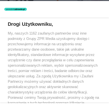
Drogi Użytkowniku,
Żaden utwór zamieszczony w serwisie nie może być powielany i
My, naszych 1162 zaufanych partnerów oraz inne
rozpowszechniany lub dalej rozpowszechniany w jakikolwiek sposób
(w tym także elektroniczny lub mechaniczny) na jakimkolwiek polu
podmioty z Grupy ZPR Media uzyskujemy dostęp i
eksploatacji w jakiejkolwiek formie, włącznie z umieszczaniem w
przechowujemy informacje na urządzeniu oraz
Internecie bez pisemnej zgody właściciela praw. Jakiekolwiek użycie
przetwarzamy dane osobowe, takie jak unikalne
lub wykorzystanie utworów w całości lub w części z naruszeniem
prawa, tzn. bez właściwej zgody, jest zabronione pod groźbą kary i
identyfikatory, standardowe informacje wysyłane przez
może być ścigane prawnie.
urządzenie czy dane przeglądania w celu zapewniania
spersonalizowanych reklam, wybór spersonalizowanych
treści, pomiar reklam i treści, badanie odbiorców oraz
ulepszanie usług. Za zgodą Użytkownika my i Zaufani
Partnerzy możemy używać dokładnych danych
geolokalizacyjnych oraz aktywnie skanować
charakterystykę urządzenia do celów identyfikacji.
O nas
Ponieważ cenimy Twoją prywatność, prosimy o zgodę na
korzystanie z tych technologii poprzez kliknięcie
Informacje prawne
„Akceptuję”. Zgoda jest dobrowolna i zawsze możesz ją