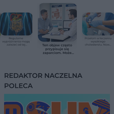
Regularne
Przełom w leczeniu
wypróżnienia mogą
wysokiego
zależeć od tej
cholesterolu. Nowa
Ten objaw często
witaminy. Odkrycie
terapia zmniejszyła
przypisuje się
zaskoczyło
LDL o ponad połowę
zaparciom. Może
naukowców
jednak wskazywać
na chorobę jelita
REDAKTOR NACZELNA
POLECA