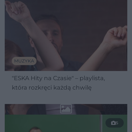
MUZYKA
"ESKA Hity na Czasie" – playlista,
która rozkręci każdą chwilę
5