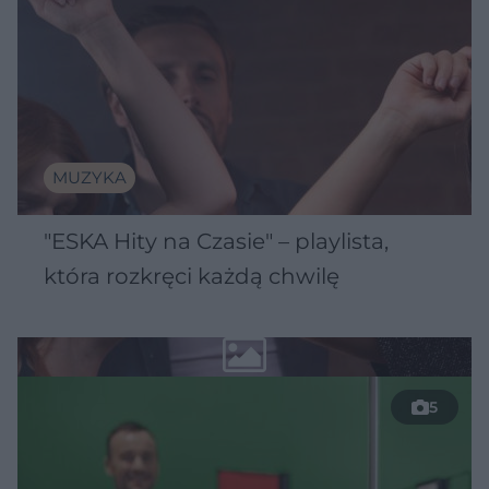
MUZYKA
"ESKA Hity na Czasie" – playlista,
która rozkręci każdą chwilę
5