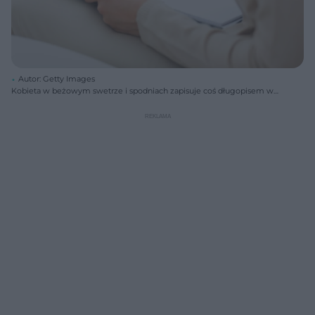
Autor: Getty Images
Kobieta w beżowym swetrze i spodniach zapisuje coś długopisem w
notesie z białymi kartkami, siedząc na kanapie. Obraz symbolizuje
porady psychologiczne i walkę ze stresem, o czym przeczytasz więcej
na Poradnik Zdrowie.