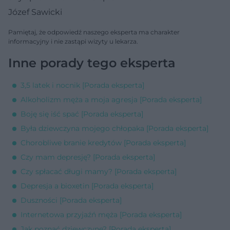
Józef Sawicki
Pamiętaj, że odpowiedź naszego eksperta ma charakter
informacyjny i nie zastąpi wizyty u lekarza.
Inne porady tego eksperta
3,5 latek i nocnik [Porada eksperta]
Alkoholizm męża a moja agresja [Porada eksperta]
Boję się iść spać [Porada eksperta]
Była dziewczyna mojego chłopaka [Porada eksperta]
Chorobliwe branie kredytów [Porada eksperta]
Czy mam depresję? [Porada eksperta]
Czy spłacać długi mamy? [Porada eksperta]
Depresja a bioxetin [Porada eksperta]
Duszności [Porada eksperta]
Internetowa przyjaźń męża [Porada eksperta]
Jak poznać dziewczynę? [Porada eksperta]