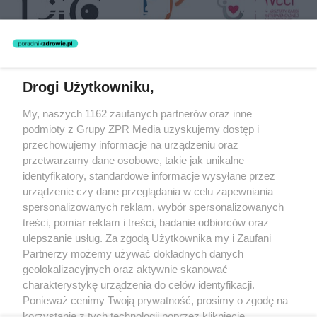
Drogi Użytkowniku,
Żaden utwór zamieszczony w serwisie nie może być powielany i
My, naszych 1162 zaufanych partnerów oraz inne
rozpowszechniany lub dalej rozpowszechniany w jakikolwiek sposób
(w tym także elektroniczny lub mechaniczny) na jakimkolwiek polu
podmioty z Grupy ZPR Media uzyskujemy dostęp i
eksploatacji w jakiejkolwiek formie, włącznie z umieszczaniem w
przechowujemy informacje na urządzeniu oraz
Internecie bez pisemnej zgody właściciela praw. Jakiekolwiek użycie
przetwarzamy dane osobowe, takie jak unikalne
lub wykorzystanie utworów w całości lub w części z naruszeniem
prawa, tzn. bez właściwej zgody, jest zabronione pod groźbą kary i
identyfikatory, standardowe informacje wysyłane przez
może być ścigane prawnie.
urządzenie czy dane przeglądania w celu zapewniania
spersonalizowanych reklam, wybór spersonalizowanych
treści, pomiar reklam i treści, badanie odbiorców oraz
ulepszanie usług. Za zgodą Użytkownika my i Zaufani
Partnerzy możemy używać dokładnych danych
geolokalizacyjnych oraz aktywnie skanować
charakterystykę urządzenia do celów identyfikacji.
O nas
Ponieważ cenimy Twoją prywatność, prosimy o zgodę na
korzystanie z tych technologii poprzez kliknięcie
Informacje prawne