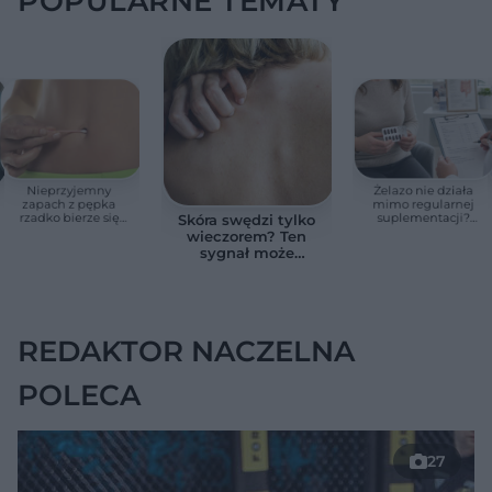
POPULARNE TEMATY
Nieprzyjemny
Żelazo nie działa
zapach z pępka
mimo regularnej
rzadko bierze się
suplementacji?
Skóra swędzi tylko
znikąd. Jeden objaw
Przyczyna może
wieczorem? Ten
zmienia wszystko
ukrywać się w
sygnał może
jelitach
wskazywać na
chorobę, która długo
nie daje objawów
REDAKTOR NACZELNA
POLECA
27