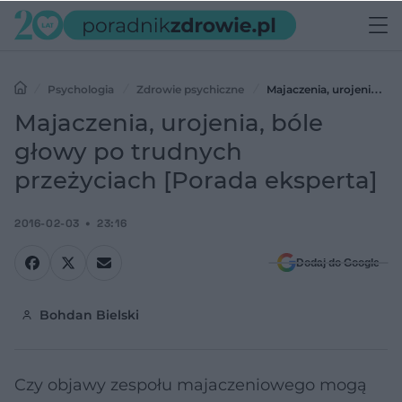
Psychologia
Zdrowie psychiczne
Majaczenia, urojenia,
bóle głowy po trudnych przeżyciach [Porada eksperta]
Majaczenia, urojenia, bóle
głowy po trudnych
przeżyciach [Porada eksperta]
2016-02-03
23:16
Dodaj do Google
Bohdan Bielski
Czy objawy zespołu majaczeniowego mogą