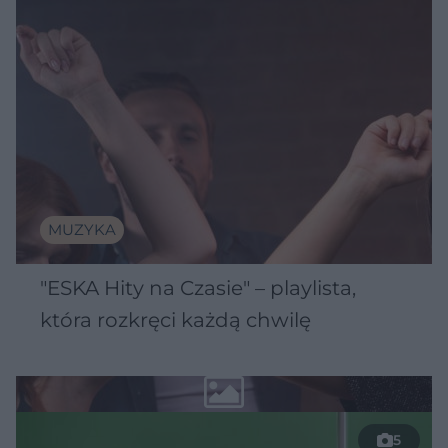
MUZYKA
"ESKA Hity na Czasie" – playlista,
która rozkręci każdą chwilę
5