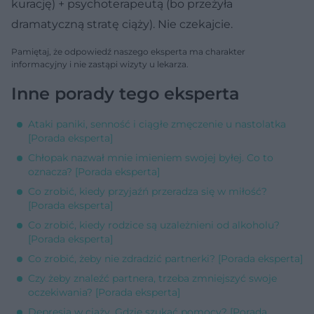
kurację) + psychoterapeutą (bo przeżyła
dramatyczną stratę ciąży). Nie czekajcie.
Pamiętaj, że odpowiedź naszego eksperta ma charakter
informacyjny i nie zastąpi wizyty u lekarza.
Inne porady tego eksperta
Ataki paniki, senność i ciągłe zmęczenie u nastolatka
[Porada eksperta]
Chłopak nazwał mnie imieniem swojej byłej. Co to
oznacza? [Porada eksperta]
Co zrobić, kiedy przyjaźń przeradza się w miłość?
[Porada eksperta]
Co zrobić, kiedy rodzice są uzależnieni od alkoholu?
[Porada eksperta]
Co zrobić, żeby nie zdradzić partnerki? [Porada eksperta]
Czy żeby znaleźć partnera, trzeba zmniejszyć swoje
oczekiwania? [Porada eksperta]
Depresja w ciąży. Gdzie szukać pomocy? [Porada