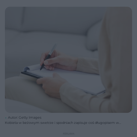
Autor: Getty Images
Kobieta w beżowym swetrze i spodniach zapisuje coś długopisem w
notesie z białymi kartkami, siedząc na kanapie. Obraz symbolizuje
porady psychologiczne i walkę ze stresem, o czym przeczytasz więcej