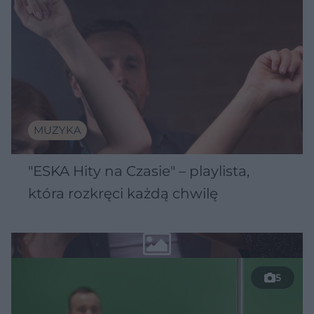
MUZYKA
"ESKA Hity na Czasie" – playlista,
która rozkręci każdą chwilę
5