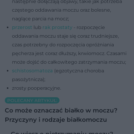
następnie dołączają objawy, takie jak potrzeba
częstego oddawania moczu oraz bolesne,
naglące parcia na mocz;
przerost
lub
rak prostaty
- rozpoczęcie
oddawania moczu staje się coraz trudniejsze,
czas potrzebny do rozpoczęcia opróżniania
pęcherza jest coraz dłuższy, krwiomocz. Czasami
może dojść do całkowitego zatrzymania moczu;
schistosomatoza
(egzotyczna choroba
pasożytnicza);
zrosty pooperacyjne.
POLECANY ARTYKUŁ:
Co może oznaczać białko w moczu?
Przyczyny i rodzaje białkomoczu
Co wiesz o nietrzymaniu moczu?