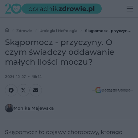
Zdrowie
Urologia i Nefrologia
Skąpomocz - przyczyny. O
czym świadczy oddawanie małych ilości moczu?
Skąpomocz - przyczyny. O
czym świadczy oddawanie
małych ilości moczu?
2021-12-27
16:14
Dodaj do Google
Monika Majewska
Skąpomocz to objawy chorobowy, którego