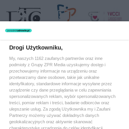
Drogi Użytkowniku,
Żaden utwór zamieszczony w serwisie nie może być powielany i
My, naszych 1162 zaufanych partnerów oraz inne
rozpowszechniany lub dalej rozpowszechniany w jakikolwiek sposób
podmioty z Grupy ZPR Media uzyskujemy dostęp i
(w tym także elektroniczny lub mechaniczny) na jakimkolwiek polu
eksploatacji w jakiejkolwiek formie, włącznie z umieszczaniem w
przechowujemy informacje na urządzeniu oraz
Internecie bez pisemnej zgody właściciela praw. Jakiekolwiek użycie
przetwarzamy dane osobowe, takie jak unikalne
lub wykorzystanie utworów w całości lub w części z naruszeniem
identyfikatory, standardowe informacje wysyłane przez
prawa, tzn. bez właściwej zgody, jest zabronione pod groźbą kary i
może być ścigane prawnie.
urządzenie czy dane przeglądania w celu zapewniania
spersonalizowanych reklam, wybór spersonalizowanych
treści, pomiar reklam i treści, badanie odbiorców oraz
ulepszanie usług. Za zgodą Użytkownika my i Zaufani
Partnerzy możemy używać dokładnych danych
geolokalizacyjnych oraz aktywnie skanować
charakterystykę urządzenia do celów identyfikacji.