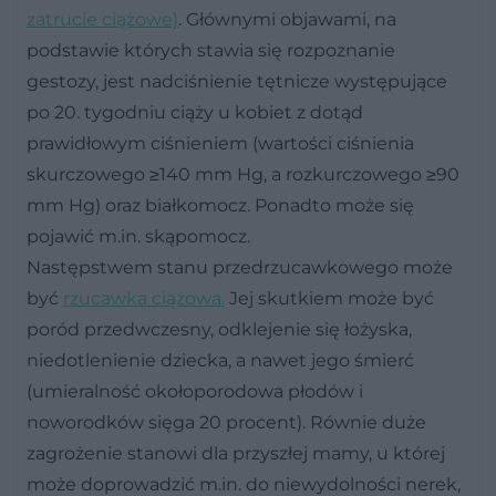
zatrucie ciążowe)
. Głównymi objawami, na
podstawie których stawia się rozpoznanie
gestozy, jest nadciśnienie tętnicze występujące
po 20. tygodniu ciąży u kobiet z dotąd
prawidłowym ciśnieniem (wartości ciśnienia
skurczowego ≥140 mm Hg, a rozkurczowego ≥90
mm Hg) oraz białkomocz. Ponadto może się
pojawić m.in. skąpomocz.
Następstwem stanu przedrzucawkowego może
być
rzucawka ciążowa.
Jej skutkiem może być
poród przedwczesny, odklejenie się łożyska,
niedotlenienie dziecka, a nawet jego śmierć
(umieralność okołoporodowa płodów i
noworodków sięga 20 procent). Równie duże
zagrożenie stanowi dla przyszłej mamy, u której
może doprowadzić m.in. do niewydolności nerek,