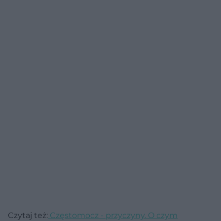
Czytaj też:
Częstomocz - przyczyny. O czym