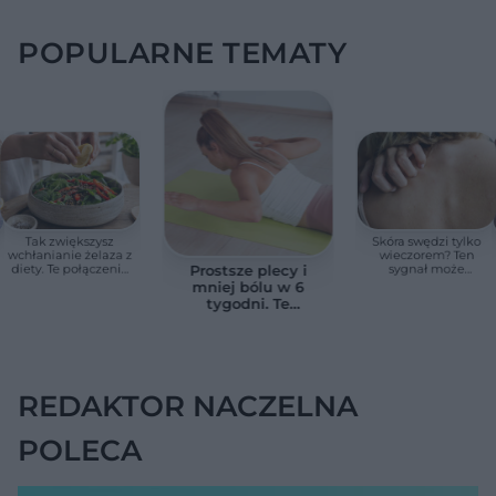
POPULARNE TEMATY
Tak zwiększysz
Skóra swędzi tylko
wchłanianie żelaza z
wieczorem? Ten
diety. Te połączenia
sygnał może
Prostsze plecy i
produktów
wskazywać na
mniej bólu w 6
pomagają przy
chorobę, która długo
tygodni. Te
anemii
nie daje objawów
ćwiczenia
pomagają
zmniejszyć wdowi
garb
REDAKTOR NACZELNA
POLECA