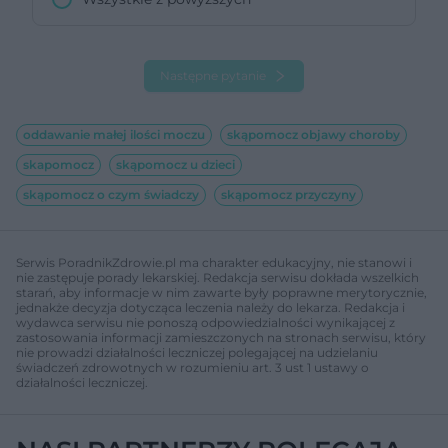
Następne pytanie
oddawanie małej ilości moczu
skąpomocz objawy choroby
skapomocz
skąpomocz u dzieci
skąpomocz o czym świadczy
skąpomocz przyczyny
Serwis PoradnikZdrowie.pl ma charakter edukacyjny, nie stanowi i
nie zastępuje porady lekarskiej. Redakcja serwisu dokłada wszelkich
starań, aby informacje w nim zawarte były poprawne merytorycznie,
jednakże decyzja dotycząca leczenia należy do lekarza. Redakcja i
wydawca serwisu nie ponoszą odpowiedzialności wynikającej z
zastosowania informacji zamieszczonych na stronach serwisu, który
nie prowadzi działalności leczniczej polegającej na udzielaniu
świadczeń zdrowotnych w rozumieniu art. 3 ust 1 ustawy o
działalności leczniczej.