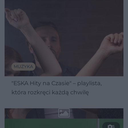
MUZYKA
"ESKA Hity na Czasie" – playlista,
która rozkręci każdą chwilę
5