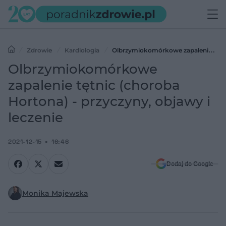
Zdrowie
Kardiologia
Olbrzymiokomórkowe zapalenie
tętnic (choroba Hortona) - przyczyny, objawy i leczenie
Olbrzymiokomórkowe
zapalenie tętnic (choroba
Hortona) - przyczyny, objawy i
leczenie
2021-12-15
16:46
Dodaj do Google
Monika Majewska