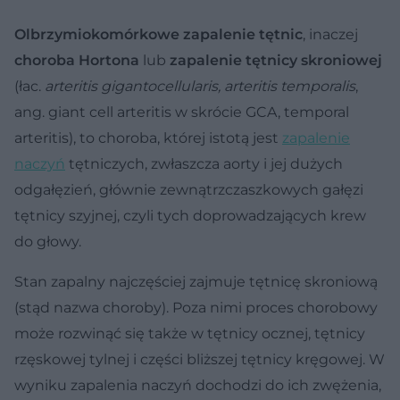
Olbrzymiokomórkowe zapalenie tętnic
, inaczej
choroba Hortona
lub
zapalenie tętnicy skroniowej
(łac.
arteritis gigantocellularis, arteritis temporalis
,
ang. giant cell arteritis w skrócie GCA, temporal
arteritis), to choroba, której istotą jest
zapalenie
naczyń
tętniczych, zwłaszcza aorty i jej dużych
odgałęzień, głównie zewnątrzczaszkowych gałęzi
tętnicy szyjnej, czyli tych doprowadzających krew
do głowy.
Stan zapalny najczęściej zajmuje tętnicę skroniową
(stąd nazwa choroby). Poza nimi proces chorobowy
może rozwinąć się także w tętnicy ocznej, tętnicy
rzęskowej tylnej i części bliższej tętnicy kręgowej. W
wyniku zapalenia naczyń dochodzi do ich zwężenia,