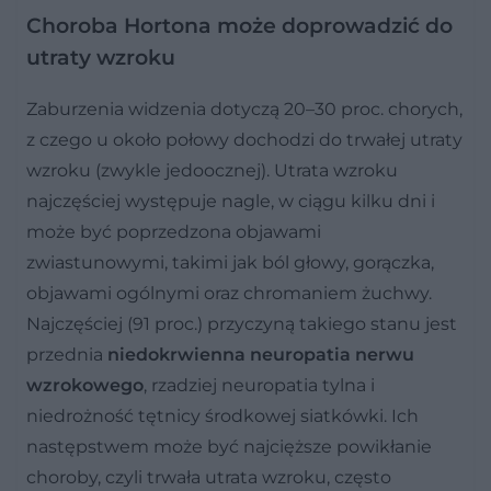
Choroba Hortona może doprowadzić do
utraty wzroku
Zaburzenia widzenia dotyczą 20–30 proc. chorych,
z czego u około połowy dochodzi do trwałej utraty
wzroku (zwykle jedoocznej). Utrata wzroku
najczęściej występuje nagle, w ciągu kilku dni i
może być poprzedzona objawami
zwiastunowymi, takimi jak ból głowy, gorączka,
objawami ogólnymi oraz chromaniem żuchwy.
Najczęściej (91 proc.) przyczyną takiego stanu jest
przednia
niedokrwienna neuropatia nerwu
wzrokowego
, rzadziej neuropatia tylna i
niedrożność tętnicy środkowej siatkówki. Ich
następstwem może być najcięższe powikłanie
choroby, czyli trwała utrata wzroku, często