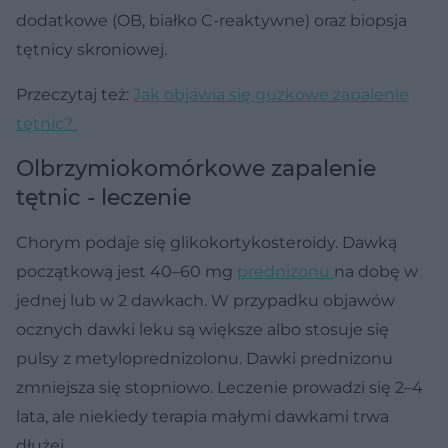
dodatkowe (OB, białko C-reaktywne) oraz biopsja
tętnicy skroniowej.
Przeczytaj też:
Jak objawia się guzkowe zapalenie
tętnic?
Olbrzymiokomórkowe zapalenie
tętnic - leczenie
Chorym podaje się glikokortykosteroidy. Dawką
początkową jest 40–60 mg
prednizonu
na dobę w
jednej lub w 2 dawkach. W przypadku objawów
ocznych dawki leku są większe albo stosuje się
pulsy z metyloprednizolonu. Dawki prednizonu
zmniejsza się stopniowo. Leczenie prowadzi się 2–4
lata, ale niekiedy terapia małymi dawkami trwa
dłużej.