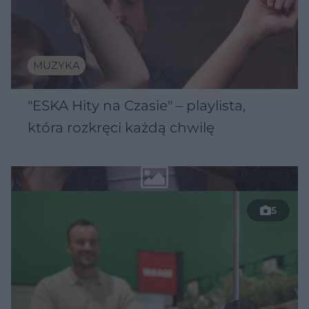
MUZYKA
"ESKA Hity na Czasie" – playlista,
która rozkręci każdą chwilę
5