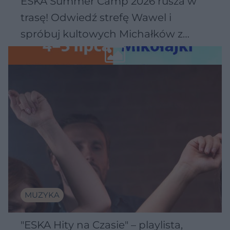
ESKA Summer Camp 2026 rusza w
trasę! Odwiedź strefę Wawel i
spróbuj kultowych Michałków z
Wawelu
MUZYKA
"ESKA Hity na Czasie" – playlista,