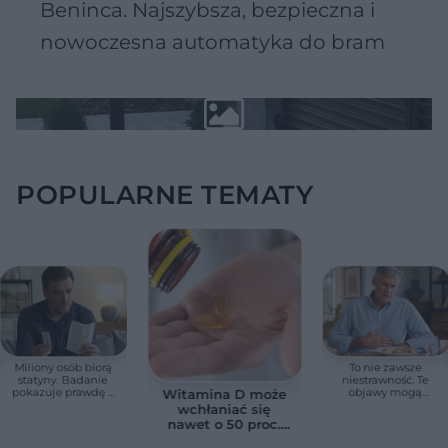
Beninca. Najszybsza, bezpieczna i
nowoczesna automatyka do bram
POPULARNE TEMATY
Miliony osób biorą
To nie zawsze
statyny. Badanie
niestrawność. Te
pokazuje prawdę o
objawy mogą
Witamina D może
skutkach ubocznych
wskazywać na raka
wchłaniać się
trzustki
nawet o 50 proc.
lepiej. Wystarczy