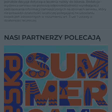
jednakże decyzja dotycząca leczenia należy do lekarza. Redakcja i
wydawca serwisu nie ponoszą odpowiedzialności wynikającej z
zastosowania informacji zamieszczonych na stronach serwisu, który
nie prowadzi działalności leczniczej polegającej na udzielaniu
świadczeń zdrowotnych w rozumieniu art. 3 ust 1 ustawy o
działalności leczniczej.
NASI PARTNERZY POLECAJĄ