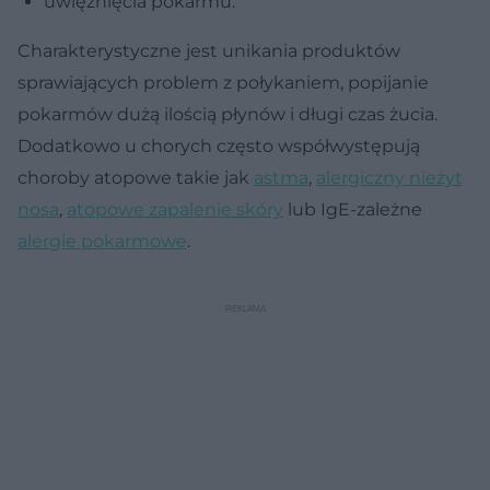
uwięźnięcia pokarmu.
Charakterystyczne jest unikania produktów
sprawiających problem z połykaniem, popijanie
pokarmów dużą ilością płynów i długi czas żucia.
Dodatkowo u chorych często współwystępują
choroby atopowe takie jak
astma
,
alergiczny nieżyt
nosa
,
atopowe zapalenie skóry
lub IgE-zależne
alergie pokarmowe
.