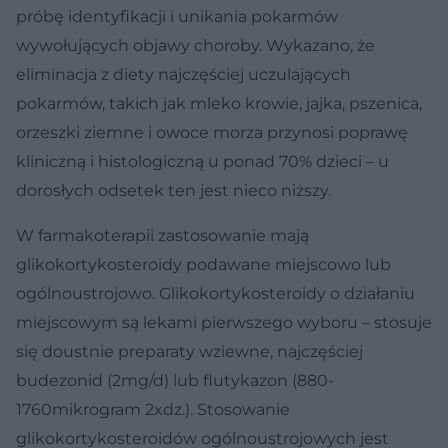
próbę identyfikacji i unikania pokarmów
wywołujących objawy choroby. Wykazano, że
eliminacja z diety najczęściej uczulających
pokarmów, takich jak mleko krowie, jajka, pszenica,
orzeszki ziemne i owoce morza przynosi poprawę
kliniczną i histologiczną u ponad 70% dzieci – u
dorosłych odsetek ten jest nieco niższy.
W farmakoterapii zastosowanie mają
glikokortykosteroidy podawane miejscowo lub
ogólnoustrojowo. Glikokortykosteroidy o działaniu
miejscowym są lekami pierwszego wyboru – stosuje
się doustnie preparaty wziewne, najczęściej
budezonid (2mg/d) lub flutykazon (880-
1760mikrogram 2xdz.). Stosowanie
glikokortykosteroidów ogólnoustrojowych jest