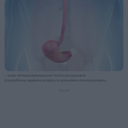
Autor: thinkstockphotos.com/ Archiwum prywatne
Eozynofilowe zapalenie przełyku to przewlekła choroba przełyku,
rozwijająca się na podłożu immunologicznym.