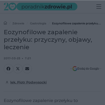
Zdrowie
Gastrologia
Eozynofilowe zapalenie przełyku:
przyczyny, objawy, leczenie
Eozynofilowe zapalenie
przełyku: przyczyny, objawy,
leczenie
2017-03-23
7:21
Dodaj do Google
lek. Piotr Podwysocki
Eozynofilowe zapalenie przełyku to