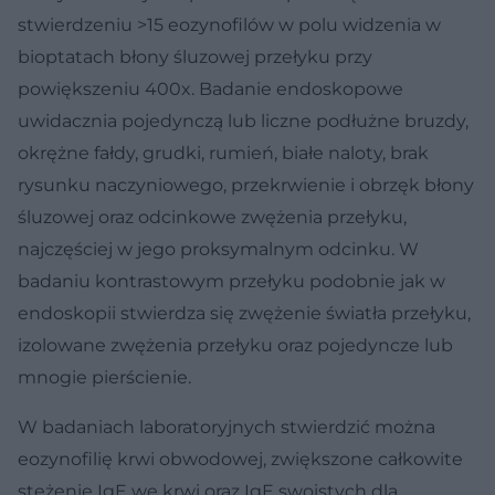
stwierdzeniu >15 eozynofilów w polu widzenia w
bioptatach błony śluzowej przełyku przy
powiększeniu 400x. Badanie endoskopowe
uwidacznia pojedynczą lub liczne podłużne bruzdy,
okrężne fałdy, grudki, rumień, białe naloty, brak
rysunku naczyniowego, przekrwienie i obrzęk błony
śluzowej oraz odcinkowe zwężenia przełyku,
najczęściej w jego proksymalnym odcinku. W
badaniu kontrastowym przełyku podobnie jak w
endoskopii stwierdza się zwężenie światła przełyku,
izolowane zwężenia przełyku oraz pojedyncze lub
mnogie pierścienie.
W badaniach laboratoryjnych stwierdzić można
eozynofilię krwi obwodowej, zwiększone całkowite
stężenie IgE we krwi oraz IgE swoistych dla