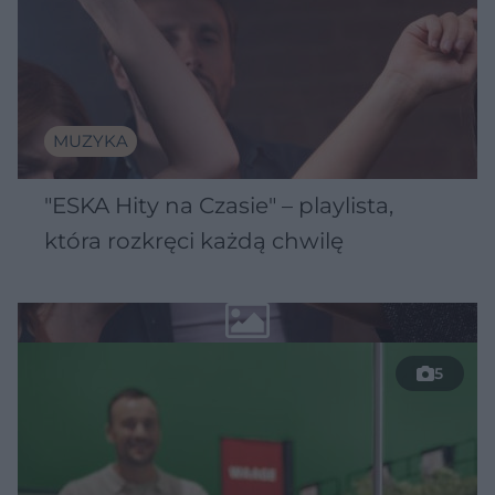
MUZYKA
"ESKA Hity na Czasie" – playlista,
która rozkręci każdą chwilę
5