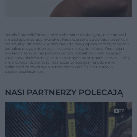
Serwis PoradnikZdrowie.pl ma charakter edukacyjny, nie stanowi i
nie zastępuje porady lekarskiej. Redakcja serwisu dokłada wszelkich
starań, aby informacje w nim zawarte były poprawne merytorycznie,
jednakże decyzja dotycząca leczenia należy do lekarza. Redakcja i
wydawca serwisu nie ponoszą odpowiedzialności wynikającej z
zastosowania informacji zamieszczonych na stronach serwisu, który
nie prowadzi działalności leczniczej polegającej na udzielaniu
świadczeń zdrowotnych w rozumieniu art. 3 ust 1 ustawy o
działalności leczniczej.
NASI PARTNERZY POLECAJĄ
27