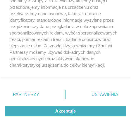
podmioty z Grupy ZPR Media uzyskujemy dostęp i
przechowujemy informacje na urządzeniu oraz
przetwarzamy dane osobowe, takie jak unikalne
identyfikatory, standardowe informacje wysyłane przez
urządzenie czy dane przeglądania w celu zapewniania
spersonalizowanych reklam, wybór spersonalizowanych
MATERIAŁ SPONSOROWANY
treści, pomiar reklam i treści, badanie odbiorców oraz
ulepszanie usług. Za zgodą Użytkownika my i Zaufani
Beninca. Najszybsza, bezpieczna i
Partnerzy możemy używać dokładnych danych
nowoczesna automatyka do bram
geolokalizacyjnych oraz aktywnie skanować
charakterystykę urządzenia do celów identyfikacji.
Ponieważ cenimy Twoją prywatność, prosimy o zgodę na
korzystanie z tych technologii poprzez kliknięcie
„Akceptuję”. Zgoda jest dobrowolna i zawsze możesz ją
zmienić/wycofać klikając przycisk ustawień prywatności
PARTNERZY
USTAWIENIA
znajdujący się w lewym dolnym rogu strony
. Niektóre
POPULARNE TEMATY
rodzaje przetwarzania danych nie wymagają zgody
Akceptuję
użytkownika, ale masz prawo sprzeciwić się takiemu
przetwarzaniu. Preferencje będą miały zastosowanie tylko
na tej witrynie.