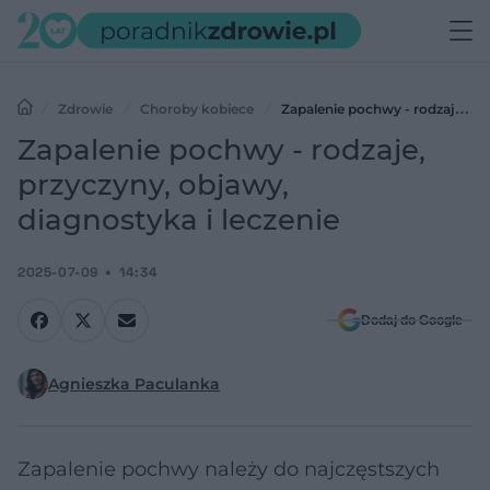
Zdrowie
Choroby kobiece
Zapalenie pochwy - rodzaje,
przyczyny, objawy, diagnostyka i leczenie
Zapalenie pochwy - rodzaje,
przyczyny, objawy,
diagnostyka i leczenie
2025-07-09
14:34
Dodaj do Google
Agnieszka Paculanka
Zapalenie pochwy należy do najczęstszych