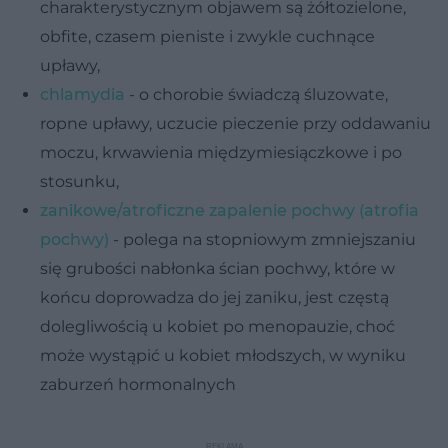
charakterystycznym objawem są żółtozielone,
obfite, czasem pieniste i zwykle cuchnące
upławy,
chlamydia
- o chorobie świadczą śluzowate,
ropne upławy, uczucie pieczenie przy oddawaniu
moczu, krwawienia międzymiesiączkowe i po
stosunku,
zanikowe/atroficzne zapalenie pochwy (atrofia
pochwy)
- polega na stopniowym zmniejszaniu
się grubości nabłonka ścian pochwy, które w
końcu doprowadza do jej zaniku, jest częstą
dolegliwością u kobiet po menopauzie, choć
może wystąpić u kobiet młodszych, w wyniku
zaburzeń hormonalnych