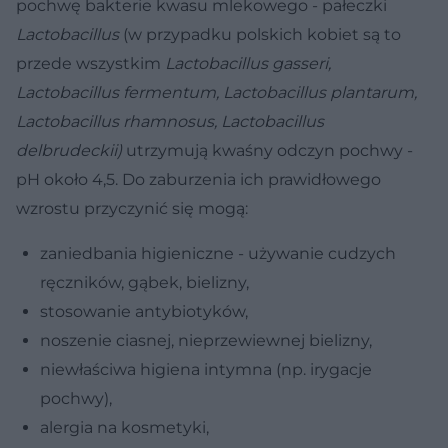
pochwę bakterie kwasu mlekowego - pałeczki
Lactobacillus
(w przypadku polskich kobiet są to
przede wszystkim
Lactobacillus gasseri,
Lactobacillus fermentum, Lactobacillus plantarum,
Lactobacillus rhamnosus, Lactobacillus
delbrudeckii)
utrzymują kwaśny odczyn pochwy -
pH około 4,5. Do zaburzenia ich prawidłowego
wzrostu przyczynić się mogą:
zaniedbania higieniczne - używanie cudzych
ręczników, gąbek, bielizny,
stosowanie antybiotyków,
noszenie ciasnej, nieprzewiewnej bielizny,
niewłaściwa higiena intymna (np. irygacje
pochwy),
alergia na kosmetyki,