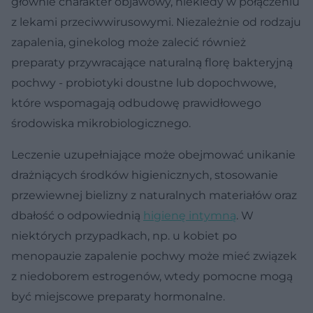
głównie charakter objawowy, niekiedy w połączeniu
z lekami przeciwwirusowymi. Niezależnie od rodzaju
zapalenia, ginekolog może zalecić również
preparaty przywracające naturalną florę bakteryjną
pochwy - probiotyki doustne lub dopochwowe,
które wspomagają odbudowę prawidłowego
środowiska mikrobiologicznego.
Leczenie uzupełniające może obejmować unikanie
drażniących środków higienicznych, stosowanie
przewiewnej bielizny z naturalnych materiałów oraz
dbałość o odpowiednią
higienę intymną
. W
niektórych przypadkach, np. u kobiet po
menopauzie zapalenie pochwy może mieć związek
z niedoborem estrogenów, wtedy pomocne mogą
być miejscowe preparaty hormonalne.