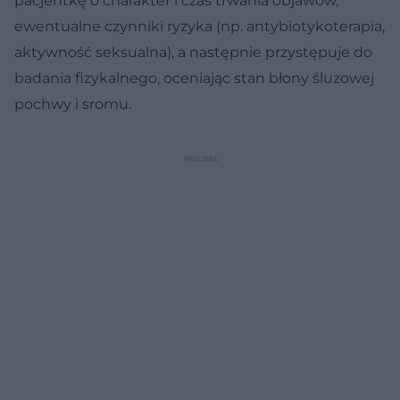
pacjentkę o charakter i czas trwania objawów,
ewentualne czynniki ryzyka (np. antybiotykoterapia,
aktywność seksualna), a następnie przystępuje do
badania fizykalnego, oceniając stan błony śluzowej
pochwy i sromu.