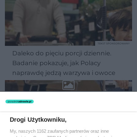
TEKST SPONSOROWANY
Daleko do pięciu porcji dziennie.
Badanie pokazuje, jak Polacy
naprawdę jedzą warzywa i owoce
Drogi Użytkowniku,
My, naszych 1162 zaufanych partnerów oraz inne