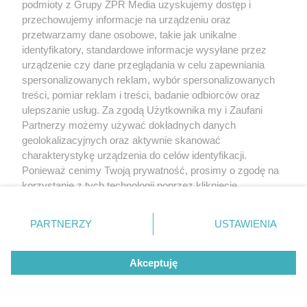
podmioty z Grupy ZPR Media uzyskujemy dostęp i
nowoczesna automatyka do bram
przechowujemy informacje na urządzeniu oraz
przetwarzamy dane osobowe, takie jak unikalne
identyfikatory, standardowe informacje wysyłane przez
urządzenie czy dane przeglądania w celu zapewniania
spersonalizowanych reklam, wybór spersonalizowanych
treści, pomiar reklam i treści, badanie odbiorców oraz
POPULARNE TEMATY
ulepszanie usług. Za zgodą Użytkownika my i Zaufani
Partnerzy możemy używać dokładnych danych
geolokalizacyjnych oraz aktywnie skanować
charakterystykę urządzenia do celów identyfikacji.
Ponieważ cenimy Twoją prywatność, prosimy o zgodę na
korzystanie z tych technologii poprzez kliknięcie
„Akceptuję”. Zgoda jest dobrowolna i zawsze możesz ją
zmienić/wycofać klikając przycisk ustawień prywatności
PARTNERZY
USTAWIENIA
Nieprzyjemny
Żelazo nie działa
znajdujący się w lewym dolnym rogu strony
. Niektóre
zapach z pępka
mimo regularnej
rodzaje przetwarzania danych nie wymagają zgody
rzadko bierze się
suplementacji?
Skóra swędzi tylko
znikąd. Jeden objaw
Przyczyna może
wieczorem? Ten
Akceptuję
użytkownika, ale masz prawo sprzeciwić się takiemu
zmienia wszystko
ukrywać się w
sygnał może
jelitach
przetwarzaniu. Preferencje będą miały zastosowanie tylko
wskazywać na
chorobę, która długo
na tej witrynie.
nie daje objawów