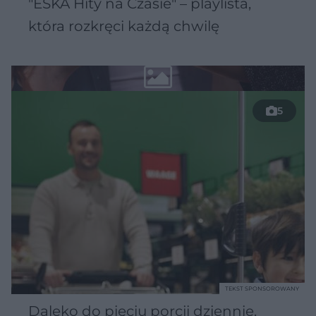
"ESKA Hity na Czasie" – playlista,
która rozkręci każdą chwilę
5
TEKST SPONSOROWANY
Daleko do pięciu porcji dziennie.