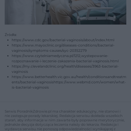
Źródła:
https://www.cdc.gov/bacterial-vaginosis/about/index.html
https://www.mayoclinic.org/diseases-conditions/bacterial-
vaginosis/symptoms-causes/syc-20352279
https://www.czytelniamedyczna.pl/1212,wystepowanie-
rozpoznawanie-i-leczenie-zakazenia-bacterial-vaginosis.html
https://my.clevelandclinic.org/health/diseases/3963-bacterial-
vaginosis
https://www.betterhealth.vic.gov.au/health/conditionsandtreatm
ents/bacterial-vaginosishttps://www.webmd.com/women/what-
is-bacterial-vaginosis
Serwis PoradnikZdrowie.pl ma charakter edukacyjny, nie stanowi i
nie zastępuje porady lekarskiej. Redakcja serwisu dokłada wszelkich
starań, aby informacje w nim zawarte były poprawne merytorycznie,
jednakże decyzja dotycząca leczenia należy do lekarza. Redakcja i
wydawca serwisu nie ponoszą odpowiedzialności wynikającej z