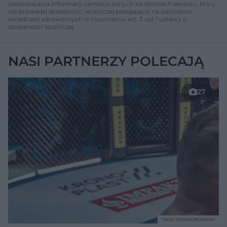
zastosowania informacji zamieszczonych na stronach serwisu, który
nie prowadzi działalności leczniczej polegającej na udzielaniu
świadczeń zdrowotnych w rozumieniu art. 3 ust 1 ustawy o
działalności leczniczej.
NASI PARTNERZY POLECAJĄ
27
TEKST SPONSOROWANY