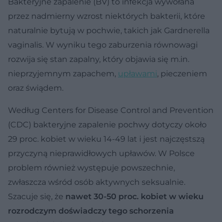
Bakteryjne zapalenie (BV) to infekcja wywołana
przez nadmierny wzrost niektórych bakterii, które
naturalnie bytują w pochwie, takich jak Gardnerella
vaginalis. W wyniku tego zaburzenia równowagi
rozwija się stan zapalny, który objawia się m.in.
nieprzyjemnym zapachem,
upławami
, pieczeniem
oraz świądem.
Według Centers for Disease Control and Prevention
(CDC) bakteryjne zapalenie pochwy dotyczy około
29 proc. kobiet w wieku 14-49 lat i jest najczęstszą
przyczyną nieprawidłowych upławów. W Polsce
problem również występuje powszechnie,
zwłaszcza wśród osób aktywnych seksualnie.
Szacuje się, że
nawet 30-50 proc. kobiet w wieku
rozrodczym doświadczy tego schorzenia