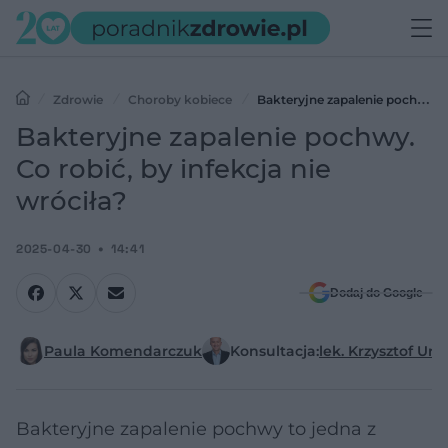
Zdrowie
Choroby kobiece
Bakteryjne zapalenie pochwy.
Co robić, by infekcja nie wróciła?
Bakteryjne zapalenie pochwy.
Co robić, by infekcja nie
wróciła?
2025-04-30
14:41
Dodaj do Google
Paula Komendarczuk
Konsultacja:
lek. Krzysztof Ur
Bakteryjne zapalenie pochwy to jedna z