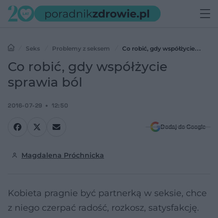
Seks
Problemy z seksem
Co robić, gdy współżycie
sprawia ból
Co robić, gdy współżycie
sprawia ból
2016-07-29
12:50
Dodaj do Google
Magdalena Próchnicka
Kobieta pragnie być partnerką w seksie, chce
z niego czerpać radość, rozkosz, satysfakcję.