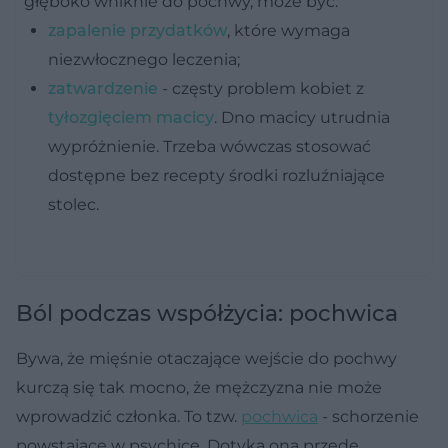
głęboko wniknie do pochwy, może być:
zapalenie przydatków
, które wymaga
niezwłocznego leczenia;
zatwardzenie
- częsty problem kobiet z
tyłozgięciem macicy
. Dno macicy utrudnia
wypróżnienie. Trzeba wówczas stosować
dostępne bez recepty środki rozluźniające
stolec.
Ból podczas współżycia: pochwica
Bywa, że mięśnie otaczające wejście do pochwy
kurczą się tak mocno, że mężczyzna nie może
wprowadzić członka. To tzw.
pochwica
- schorzenie
powstające w psychice. Dotyka ona przede