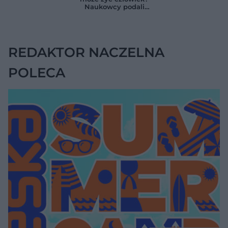
trzustki
Naukowcy podali
zaskakującą liczbę
REDAKTOR NACZELNA
POLECA