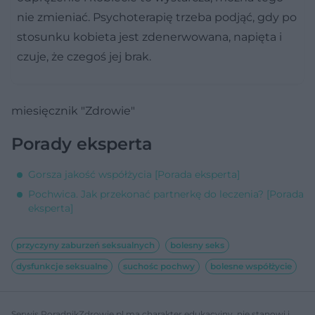
nie zmieniać. Psychoterapię trzeba podjąć, gdy po
stosunku kobieta jest zdenerwowana, napięta i
czuje, że czegoś jej brak.
miesięcznik "Zdrowie"
Porady eksperta
Gorsza jakość współżycia [Porada eksperta]
Pochwica. Jak przekonać partnerkę do leczenia? [Porada
eksperta]
przyczyny zaburzeń seksualnych
bolesny seks
dysfunkcje seksualne
suchośc pochwy
bolesne współżycie
Serwis PoradnikZdrowie.pl ma charakter edukacyjny, nie stanowi i