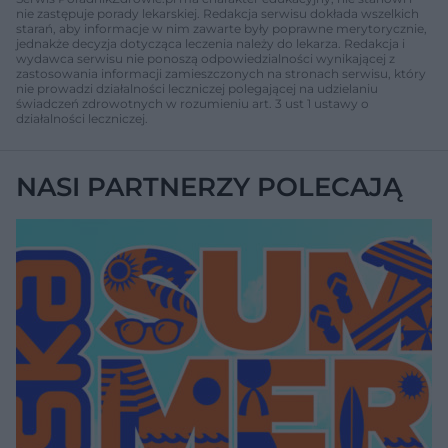
nie zastępuje porady lekarskiej. Redakcja serwisu dokłada wszelkich
starań, aby informacje w nim zawarte były poprawne merytorycznie,
jednakże decyzja dotycząca leczenia należy do lekarza. Redakcja i
wydawca serwisu nie ponoszą odpowiedzialności wynikającej z
zastosowania informacji zamieszczonych na stronach serwisu, który
nie prowadzi działalności leczniczej polegającej na udzielaniu
świadczeń zdrowotnych w rozumieniu art. 3 ust 1 ustawy o
działalności leczniczej.
NASI PARTNERZY POLECAJĄ