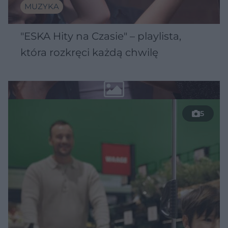
MUZYKA
"ESKA Hity na Czasie" – playlista,
która rozkręci każdą chwilę
5