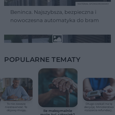
MATERIAŁ SPONSOROWANY
Beninca. Najszybsza, bezpieczna i
nowoczesna automatyka do bram
POPULARNE TEMATY
To nie zawsze
Długo czekali na tę
niestrawność. Te
decyzję. Ministerstwo
objawy mogą
rozszerza refundację
Ile maksymalnie
wskazywać na raka
pomp insulinowych
może żyć człowiek?