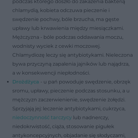
podczas którego doszło do zakażenia bakterią
chlamydią, kobieta odczuwa pieczenie i
swędzenie pochwy, bóle brzucha, ma gęste
upławy lub krwawienia między miesiączkami.
Mężczyzna - bóle podczas oddawania moczu,
wodnisty wyciek z cewki moczowej.
Chlamydiozę leczy się antybiotykami. Nieleczona
bywa przyczyną zapalenia jajników lub najądrza,
a w konsekwencji niepłodności.
Drożdżyca
- u pań powoduje swędzenie, obrzęk
sromu, upławy, pieczenie podczas stosunku, a u
mężczyzn zaczerwienienie, swędzenie żołędzi.
Sprzyjają jej: leczenie antybiotykami, cukrzyca,
niedoczynność tarczycy
lub nadnerczy,
niedokrwistość, ciąża, stosowanie pigułek
antykoncepcyjnych, objadanie się słodyczami,