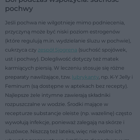
pochwy
Jeśli pochwa nie wilgotnieje mimo podniecenia,
przyczyną może być niski poziom estrogenów
(które regulują m.in. wydzielanie śluzu w pochwie),
cukrzyca czy
zespół Sjogrena
(suchość spojówek,
ust i pochwy). Dolegliwość dotyczy też matek
karmiących piersią. W leczeniu stosuje się różne
preparaty nawilżające, tzw.
lubrykanty
, np. K-Y Jelly i
Feminum (są dostępne w aptekach bez recepty).
Najlepsze żele intymne zawierają składniki
rozpuszczalne w wodzie. Środki mające w
recepturze substancje oleiste (np. wazelinę) często
wywołują infekcje, ponieważ zalegają na skórze i
śluzówce. Niszczą też lateks, więc nie wolno ich