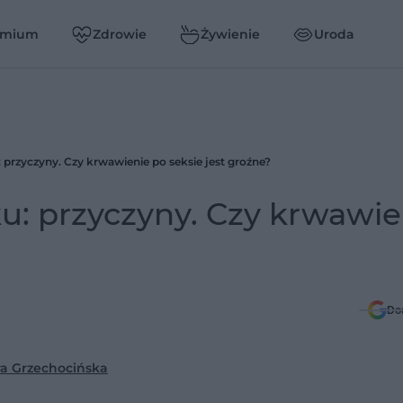
emium
Zdrowie
Żywienie
Uroda
przyczyny. Czy krwawienie po seksie jest groźne?
u: przyczyny. Czy krwawie
Do
ra Grzechocińska