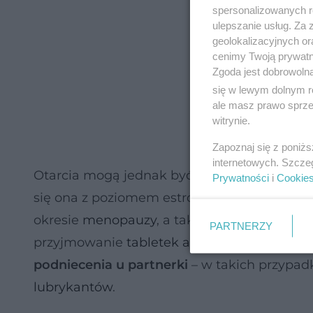
spersonalizowanych re
ulepszanie usług. Za
geolokalizacyjnych or
cenimy Twoją prywatno
Zgoda jest dobrowoln
się w lewym dolnym r
ale masz prawo sprzec
witrynie.
Zapoznaj się z poniż
internetowych. Szcze
Otarcia mogą jednak być także spowodowa
Prywatności
i
Cookie
się ona z poziomem estrogenów w organizmie
okresie
menopauzy
, a także u przyszłych 
PARTNERZY
przyjmowanie
tabletek antykoncepcyjnych
.
podniecenia u partnerki
– w takich przypad
lubrykantów
.