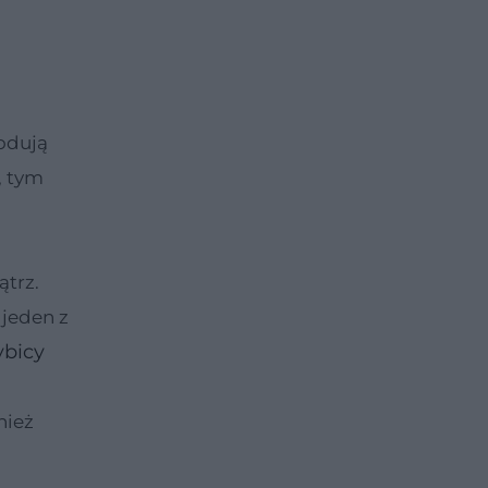
odują
, tym
trz.
jeden z
ybicy
nież