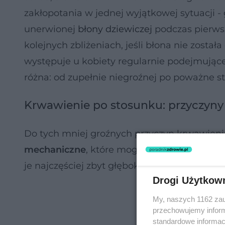
zakłopotania w jednej wyjątkowej sytuacji -
unerwionej
błony dziewiczej
podczas pierwsz
kolejnych zbliżeniach, jeśli błona nie zosta
występuje u kobiety regularnie podejmujące
różna: od zupełnie niegroźnej po poważne 
Krwawienie po stosunku: przyczyny 
Do tych mniej groźnych przyczyn krwawien
mechaniczne
, które mogą się pojawić nawe
je najczęściej zbyt głęboka lub zbyt szybka 
Drogi Użytkow
My, naszych 1162 zau
przechowujemy informa
standardowe informac