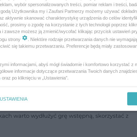
klam, wybór spersonalizowanych treści, pomiar reklam i treści, bad
 zgodą Użytkownika my i Zaufani Partnerzy możemy używać dokład
az aktywnie skanować charakterystykę urządzenia do celów identyfi
ść, prosimy o zgodę na korzystanie z tych technologii poprzez klikn
a i zawsze możesz ją zmienić/wycofać klikając przycisk ustawień pr
ogu strony
. Niektóre rodzaje przetwarzania danych nie wymagaj
iwić się takiemu przetwarzaniu. Preferencje będą miały zastosowanie
szymi informacjami, abyś mógł świadomie i komfortowo korzystać z
gółowe informacje dotyczące przetwarzania Twoich danych znajdzi
ne dokuczającą wielu kobietom
suchością pochw
s
oraz po kliknięciu w „Ustawienia”.
, który jest szczególnie niski przed okresem, u k
i młodych mam. Suchość
pochwy
może również po
USTAWIENIA
Czasem też suchość pochwy jest wynikiem brak
kach warto wydłużyć grę wstępną, skorzystać z