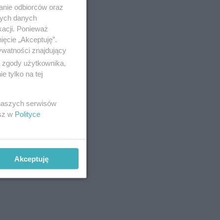
anie odbiorców oraz
nych danych
kacji. Ponieważ
ięcie „Akceptuję”.
ywatności znajdujący
ą zgody użytkownika,
 tylko na tej
 naszych serwisów
esz w
Polityce
y
. Wiąże
obiet w
wodować
Akceptuję
u