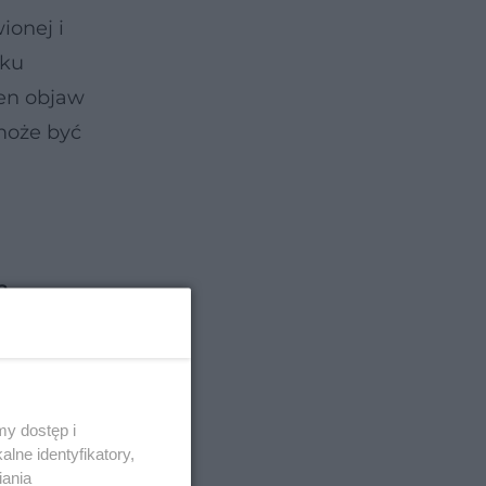
ionej i
lku
ten objaw
może być
a
Powoduje
y dostęp i
lne identyfikatory,
iania