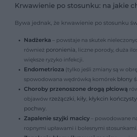
Krwawienie po stosunku: na jakie 
Bywa jednak, że krwawienie po stosunku świ
Nadżerka
– powstaje na skutek nieleczony
poronienia
również
, liczne porody, duża i
większe ryzyko infekcji.
Endometrioza
(tylko jeśli zmiany są w ob
błony 
spowodowana wędrówką komórek
Choroby przenoszone drogą płciową
rów
rzeżączki
kiły
kłykcin kończyst
objawów
,
,
pochwy
.
Zapalenie szyjki macicy
– powodowane naj
ropnymi upławami i bolesnymi stosunkami