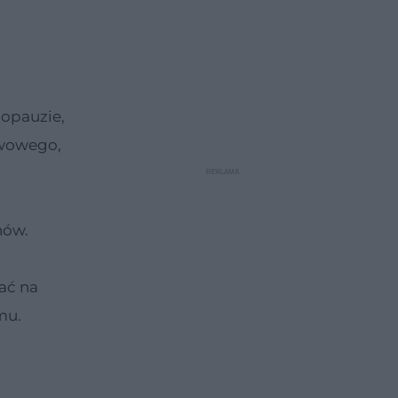
opauzie,
hwowego,
nów.
ać na
mu.