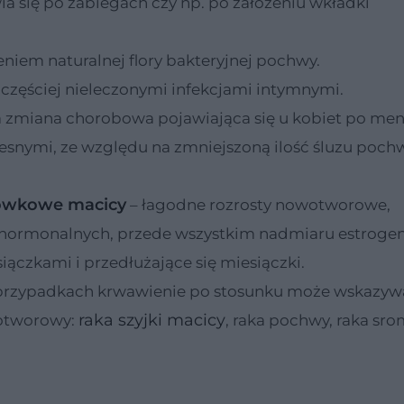
ia się po zabiegach czy np. po założeniu wkładki
em naturalnej flory bakteryjnej pochwy.
zęściej nieleczonymi infekcjami intymnymi.
 zmiana chorobowa pojawiająca się u kobiet po men
lesnymi, ze względu na zmniejszoną ilość śluzu poc
zówkowe macicy
– łagodne rozrosty nowotworowe,
ń hormonalnych, przede wszystkim nadmiaru estroge
czkami i przedłużające się miesiączki.
 przypadkach krwawienie po stosunku może wskazyw
raka szyjki macicy
otworowy:
, raka pochwy, raka sro