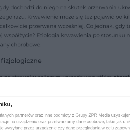
 gdy dochodzi do niego na skutek przerwania ukrw
ego razu. Krwawienie może się też pojawić po ki
ła całkowicie przerwana wcześniej. Co jednak, gdy 
j współżycie? Etiologia krwawienia po stosunku 
stany chorobowe.
fizjologiczne
ia po stosunku zaliczamy przede wszystkim
otarci
t u pań, które od dawna są aktywne seksualnie. 
penetracja.
niku,
fanych partnerów oraz inne podmioty z Grupy ZPR Media uzyskujem
cje na urządzeniu oraz przetwarzamy dane osobowe, takie jak unika
je wysyłane przez urządzenie czy dane przeglądania w celu zapewn