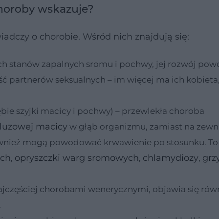
choroby wskazuje?
adczy o chorobie. Wśród nich znajdują się:
ch stanów zapalnych sromu i pochwy, jej rozwój pow
lość partnerów seksualnych – im więcej ma ich kobieta
rębie szyjki macicy i pochwy) – przewlekła choroba
śluzowej macicy
w głąb organizmu, zamiast na zewną
nież mogą powodować krwawienie po stosunku. To 
ych
opryszczki warg sromowych
chlamydiozy
grz
,
,
,
częściej chorobami wenerycznymi, objawia się rów
.