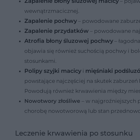
Zapalenie błony śluzowej macicy
– pojaw
wewnątrzmacicznej.
Zapalenie pochwy
– powodowane zaburzeni
Zapalenie przydatków
– powodowane najc
Atrofia błony śluzowej pochwy
– łagodna
objawia się również suchością pochwy i bo
stosunkami.
Polipy szyjki macicy
mięśniaki podślu
i
powstające najczęściej na skutek zaburze
Powodują również krwawienia między miesią
Nowotwory złośliwe
– w najgroźniejszych
chorobę nowotworową lub stan przednow
Leczenie krwawienia po stosunku