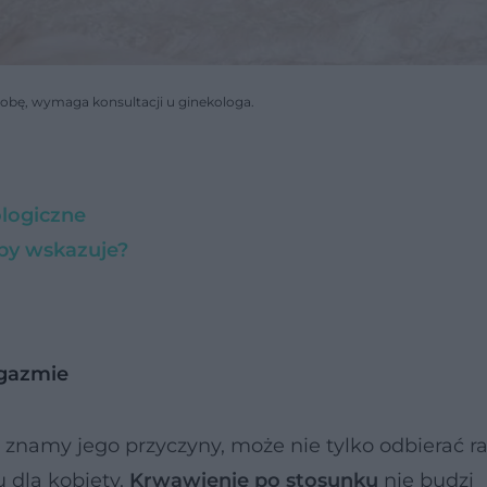
obę, wymaga konsultacji u ginekologa.
ologiczne
oby wskazuje?
gazmie
ie znamy jego przyczyny, może nie tylko odbierać r
u dla kobiety.
Krwawienie po stosunku
nie budzi