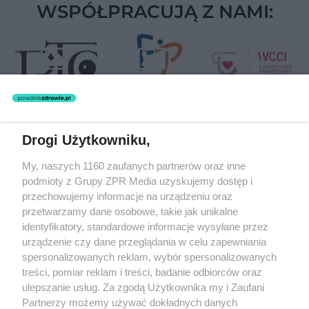
WSPÓŁPRACUJĄ Z NAMI:
Drogi Użytkowniku,
Żaden utwór zamieszczony w serwisie nie może być powielany i
My, naszych 1160 zaufanych partnerów oraz inne
rozpowszechniany lub dalej rozpowszechniany w jakikolwiek sposób
(w tym także elektroniczny lub mechaniczny) na jakimkolwiek polu
podmioty z Grupy ZPR Media uzyskujemy dostęp i
eksploatacji w jakiejkolwiek formie, włącznie z umieszczaniem w
przechowujemy informacje na urządzeniu oraz
Internecie bez pisemnej zgody właściciela praw. Jakiekolwiek użycie
przetwarzamy dane osobowe, takie jak unikalne
lub wykorzystanie utworów w całości lub w części z naruszeniem
prawa, tzn. bez właściwej zgody, jest zabronione pod groźbą kary i
identyfikatory, standardowe informacje wysyłane przez
może być ścigane prawnie.
urządzenie czy dane przeglądania w celu zapewniania
spersonalizowanych reklam, wybór spersonalizowanych
treści, pomiar reklam i treści, badanie odbiorców oraz
ulepszanie usług. Za zgodą Użytkownika my i Zaufani
Partnerzy możemy używać dokładnych danych