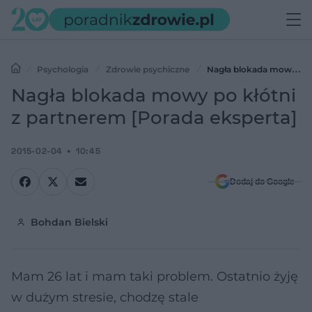
Psychologia
Zdrowie psychiczne
Nagła blokada mowy
po kłótni z partnerem [Porada eksperta]
Nagła blokada mowy po kłótni
z partnerem [Porada eksperta]
2015-02-04
10:45
Dodaj do Google
Bohdan Bielski
Mam 26 lat i mam taki problem. Ostatnio żyję
w dużym stresie, chodzę stale