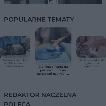
POPULARNE TEMATY
Zmiana w wątrobie
Naukowcy wskazali
w USG nie zawsze
częstotliwość
oznacza raka.
wypróżnień
Ciemna smuga na
Chirurg wyjaśnia,
związaną ze
paznokciu może
kiedy potrzebna jest
zdrowiem.
oznaczać czerniaka.
pilna diagnostyka
Większość osób nie
Bob Marley
zna tej normy
zlekceważył ten
objaw
REDAKTOR NACZELNA
POLECA