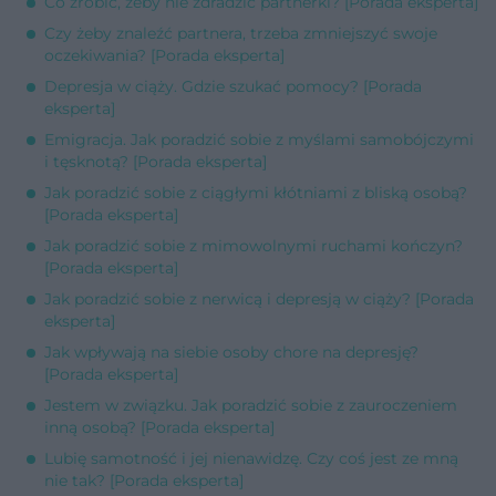
Co zrobić, żeby nie zdradzić partnerki? [Porada eksperta]
Czy żeby znaleźć partnera, trzeba zmniejszyć swoje
oczekiwania? [Porada eksperta]
Depresja w ciąży. Gdzie szukać pomocy? [Porada
eksperta]
Emigracja. Jak poradzić sobie z myślami samobójczymi
i tęsknotą? [Porada eksperta]
Jak poradzić sobie z ciągłymi kłótniami z bliską osobą?
[Porada eksperta]
Jak poradzić sobie z mimowolnymi ruchami kończyn?
[Porada eksperta]
Jak poradzić sobie z nerwicą i depresją w ciąży? [Porada
eksperta]
Jak wpływają na siebie osoby chore na depresję?
[Porada eksperta]
Jestem w związku. Jak poradzić sobie z zauroczeniem
inną osobą? [Porada eksperta]
Lubię samotność i jej nienawidzę. Czy coś jest ze mną
nie tak? [Porada eksperta]