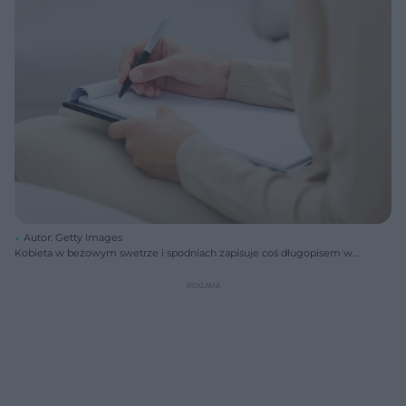
Autor: Getty Images
Kobieta w beżowym swetrze i spodniach zapisuje coś długopisem w
notesie z białymi kartkami, siedząc na kanapie. Obraz symbolizuje
porady psychologiczne i walkę ze stresem, o czym przeczytasz więcej
na Poradnik Zdrowie.