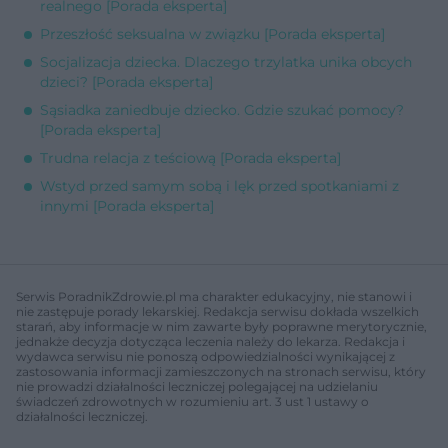
realnego [Porada eksperta]
Przeszłość seksualna w związku [Porada eksperta]
Socjalizacja dziecka. Dlaczego trzylatka unika obcych
dzieci? [Porada eksperta]
Sąsiadka zaniedbuje dziecko. Gdzie szukać pomocy?
[Porada eksperta]
Trudna relacja z teściową [Porada eksperta]
Wstyd przed samym sobą i lęk przed spotkaniami z
innymi [Porada eksperta]
Serwis PoradnikZdrowie.pl ma charakter edukacyjny, nie stanowi i
nie zastępuje porady lekarskiej. Redakcja serwisu dokłada wszelkich
starań, aby informacje w nim zawarte były poprawne merytorycznie,
jednakże decyzja dotycząca leczenia należy do lekarza. Redakcja i
wydawca serwisu nie ponoszą odpowiedzialności wynikającej z
zastosowania informacji zamieszczonych na stronach serwisu, który
nie prowadzi działalności leczniczej polegającej na udzielaniu
świadczeń zdrowotnych w rozumieniu art. 3 ust 1 ustawy o
działalności leczniczej.