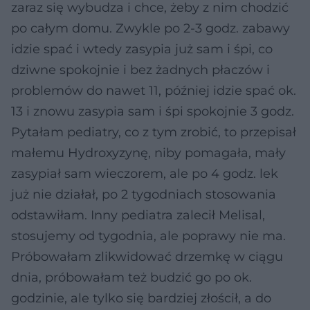
zaraz się wybudza i chce, żeby z nim chodzić
po całym domu. Zwykle po 2-3 godz. zabawy
idzie spać i wtedy zasypia już sam i śpi, co
dziwne spokojnie i bez żadnych płaczów i
problemów do nawet 11, później idzie spać ok.
13 i znowu zasypia sam i śpi spokojnie 3 godz.
Pytałam pediatry, co z tym zrobić, to przepisał
małemu Hydroxyzynę, niby pomagała, mały
zasypiał sam wieczorem, ale po 4 godz. lek
już nie działał, po 2 tygodniach stosowania
odstawiłam. Inny pediatra zalecił Melisal,
stosujemy od tygodnia, ale poprawy nie ma.
Próbowałam zlikwidować drzemkę w ciągu
dnia, próbowałam też budzić go po ok.
godzinie, ale tylko się bardziej złościł, a do