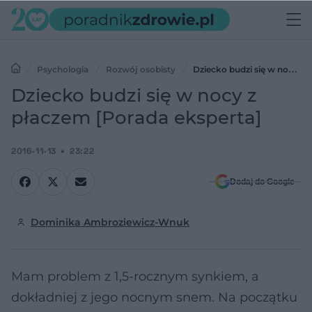
Psychologia
Rozwój osobisty
Dziecko budzi się w nocy z
płaczem [Porada eksperta]
Dziecko budzi się w nocy z
płaczem [Porada eksperta]
2016-11-13
23:22
Dodaj do Google
Dominika Ambroziewicz-Wnuk
Mam problem z 1,5-rocznym synkiem, a
dokładniej z jego nocnym snem. Na początku