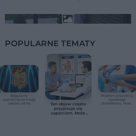
POPULARNE TEMATY
Regularne
Przełom w leczeniu
wypróżnienia mogą
wysokiego
zależeć od tej
cholesterolu. Nowa
Ten objaw często
witaminy. Odkrycie
terapia zmniejszyła
przypisuje się
zaskoczyło
LDL o ponad połowę
zaparciom. Może
naukowców
jednak wskazywać
na chorobę jelita