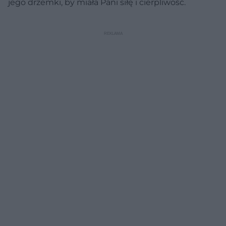
jego drzemki, by miała Pani siłę i cierpliwość.