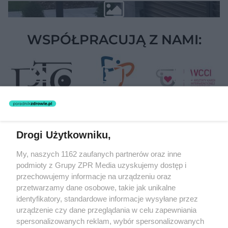
WSPÓŁPRACUJĄ Z NAMI:
Drogi Użytkowniku,
Żaden utwór zamieszczony w serwisie nie może być powielany i
My, naszych 1162 zaufanych partnerów oraz inne
rozpowszechniany lub dalej rozpowszechniany w jakikolwiek sposób
(w tym także elektroniczny lub mechaniczny) na jakimkolwiek polu
podmioty z Grupy ZPR Media uzyskujemy dostęp i
eksploatacji w jakiejkolwiek formie, włącznie z umieszczaniem w
przechowujemy informacje na urządzeniu oraz
Internecie bez pisemnej zgody właściciela praw. Jakiekolwiek użycie
przetwarzamy dane osobowe, takie jak unikalne
lub wykorzystanie utworów w całości lub w części z naruszeniem
prawa, tzn. bez właściwej zgody, jest zabronione pod groźbą kary i
identyfikatory, standardowe informacje wysyłane przez
może być ścigane prawnie.
urządzenie czy dane przeglądania w celu zapewniania
spersonalizowanych reklam, wybór spersonalizowanych