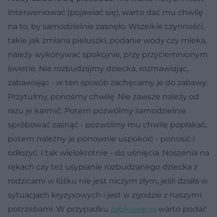
interweniować (pojawiać się), warto dać mu chwilę
na to, by samodzielnie zasnęło. Wszelkie czynności,
takie jak zmiana pieluszki, podanie wody czy mleka,
należy wykonywać spokojnie, przy przyciemnionym
świetle. Nie rozbudzajmy dziecka, rozmawiając,
zabawiając - w ten sposób zachęcamy je do zabawy.
Przytulmy, ponośmy chwilę. Nie zawsze należy od
razu je karmić. Potem pozwólmy samodzielnie
spróbować zasnąć - pozwólmy mu chwilę popłakać,
potem należny je ponownie uspokoić - ponosić i
odłożyć. I tak wielokrotnie - do uśnięcia. Noszenia na
rękach czy też usypianie rozbudzanego dziecka z
rodzicami w łóżku nie jest niczym złym, jeśli działa w
sytuacjach kryzysowych i jest w zgodzie z naszymi
potrzebami. W przypadku
ząbkowania
warto podać