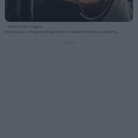
Autor: Getty Images
Mężczyzna w eleganckim garniturze i krawacie trzyma na otwartej
dłoni trzy drewniane kostki z napisem "GO FOR IT", symbolizujące
zachętę do podążania za pasją i zmianą zawodową. Więcej porad o
rozwoju osobistym znajdziesz na Poradnik Zdrowie.