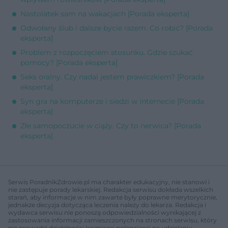
Nastolatek sam na wakacjach [Porada eksperta]
Odwołany ślub i dalsze bycie razem. Co robić? [Porada
eksperta]
Problem z rozpoczęciem stosunku. Gdzie szukać
pomocy? [Porada eksperta]
Seks oralny. Czy nadal jestem prawiczkiem? [Porada
eksperta]
Syn gra na komputerze i siedzi w internecie [Porada
eksperta]
Złe samopoczucie w ciąży. Czy to nerwica? [Porada
eksperta]
Serwis PoradnikZdrowie.pl ma charakter edukacyjny, nie stanowi i
nie zastępuje porady lekarskiej. Redakcja serwisu dokłada wszelkich
starań, aby informacje w nim zawarte były poprawne merytorycznie,
jednakże decyzja dotycząca leczenia należy do lekarza. Redakcja i
wydawca serwisu nie ponoszą odpowiedzialności wynikającej z
zastosowania informacji zamieszczonych na stronach serwisu, który
nie prowadzi działalności leczniczej polegającej na udzielaniu