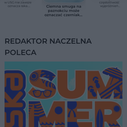
w USG nie zawsze
częstotliwość
oznacza raka.
wypróżnień
Ciemna smuga na
Chirurg wyjaśnia,
związaną ze
paznokciu może
kiedy potrzebna jest
zdrowiem.
oznaczać czerniaka.
pilna diagnostyka
Większość osób nie
Bob Marley
zna tej normy
zlekceważył ten
objaw
REDAKTOR NACZELNA
POLECA