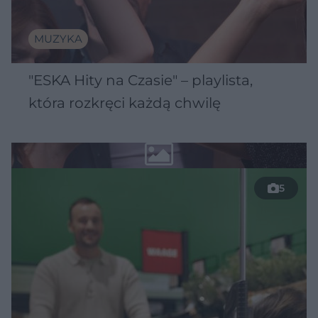
MUZYKA
"ESKA Hity na Czasie" – playlista,
która rozkręci każdą chwilę
5