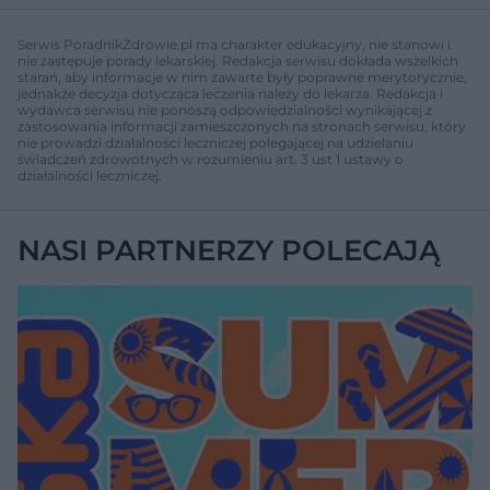
Serwis PoradnikZdrowie.pl ma charakter edukacyjny, nie stanowi i
nie zastępuje porady lekarskiej. Redakcja serwisu dokłada wszelkich
starań, aby informacje w nim zawarte były poprawne merytorycznie,
jednakże decyzja dotycząca leczenia należy do lekarza. Redakcja i
wydawca serwisu nie ponoszą odpowiedzialności wynikającej z
zastosowania informacji zamieszczonych na stronach serwisu, który
nie prowadzi działalności leczniczej polegającej na udzielaniu
świadczeń zdrowotnych w rozumieniu art. 3 ust 1 ustawy o
działalności leczniczej.
NASI PARTNERZY POLECAJĄ