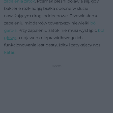
zapalenia zatok
. Posmak pleśni pojawia się, gdy
bakterie rozkładają białka obecne w śluzie
nawilżającym drogi oddechowe. Przewlekłemu
zapaleniu migdałków towarzyszy niewielki
ból
gardła
. Przy zapaleniu zatok nie musi wystąpić
ból
głowy
, a objawem nieprawidłowego ich
funkcjonowania jest gęsty, żółty i zatykający nos
katar
.