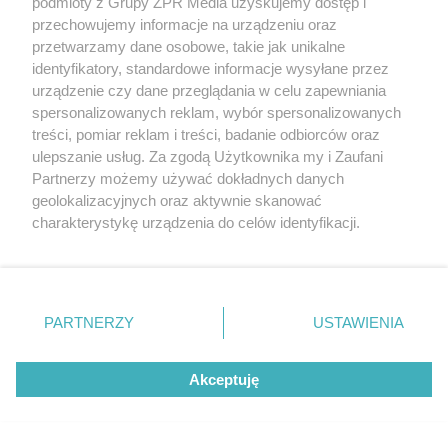
podmioty z Grupy ZPR Media uzyskujemy dostęp i
(w tym także elektroniczny lub mechaniczny) na jakimkolwiek polu
eksploatacji w jakiejkolwiek formie, włącznie z umieszczaniem w
przechowujemy informacje na urządzeniu oraz
Internecie bez pisemnej zgody właściciela praw. Jakiekolwiek użycie
przetwarzamy dane osobowe, takie jak unikalne
lub wykorzystanie utworów w całości lub w części z naruszeniem
identyfikatory, standardowe informacje wysyłane przez
prawa, tzn. bez właściwej zgody, jest zabronione pod groźbą kary i
może być ścigane prawnie.
urządzenie czy dane przeglądania w celu zapewniania
spersonalizowanych reklam, wybór spersonalizowanych
treści, pomiar reklam i treści, badanie odbiorców oraz
ulepszanie usług. Za zgodą Użytkownika my i Zaufani
Partnerzy możemy używać dokładnych danych
geolokalizacyjnych oraz aktywnie skanować
charakterystykę urządzenia do celów identyfikacji.
O nas
Ponieważ cenimy Twoją prywatność, prosimy o zgodę na
korzystanie z tych technologii poprzez kliknięcie
Informacje prawne
„Akceptuję”. Zgoda jest dobrowolna i zawsze możesz ją
zmienić/wycofać klikając przycisk ustawień prywatności
Nasze serwisy
PARTNERZY
USTAWIENIA
znajdujący się w lewym dolnym rogu strony
. Niektóre
© 2026 Grupa ZPR Media
rodzaje przetwarzania danych nie wymagają zgody
Akceptuję
użytkownika, ale masz prawo sprzeciwić się takiemu
przetwarzaniu. Preferencje będą miały zastosowanie tylko
na tej witrynie.