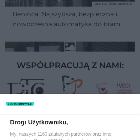
MATERIAŁ SPONSOROWANY
Beninca. Najszybsza, bezpieczna i
nowoczesna automatyka do bram
WSPÓŁPRACUJĄ Z NAMI:
Drogi Użytkowniku,
Żaden utwór zamieszczony w serwisie nie może być powielany i
My, naszych 1160 zaufanych partnerów oraz inne
rozpowszechniany lub dalej rozpowszechniany w jakikolwiek sposób