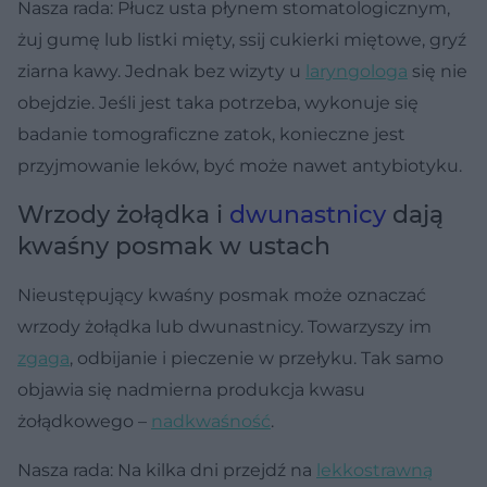
Nasza rada: Płucz usta płynem stomatologicznym,
żuj gumę lub listki mięty, ssij cukierki miętowe, gryź
ziarna kawy. Jednak bez wizyty u
laryngologa
się nie
obejdzie. Jeśli jest taka potrzeba, wykonuje się
badanie tomograficzne zatok, konieczne jest
przyjmowanie leków, być może nawet antybiotyku.
Wrzody żołądka i
dwunastnicy
dają
kwaśny posmak w ustach
Nieustępujący kwaśny posmak może oznaczać
wrzody żołądka lub dwunastnicy. Towarzyszy im
zgaga
, odbijanie i pieczenie w przełyku. Tak samo
objawia się nadmierna produkcja kwasu
żołądkowego –
nadkwaśność
.
Nasza rada: Na kilka dni przejdź na
lekkostrawną