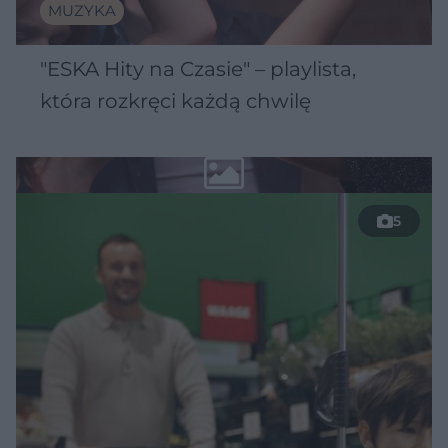
MUZYKA
"ESKA Hity na Czasie" – playlista,
która rozkręci każdą chwilę
5