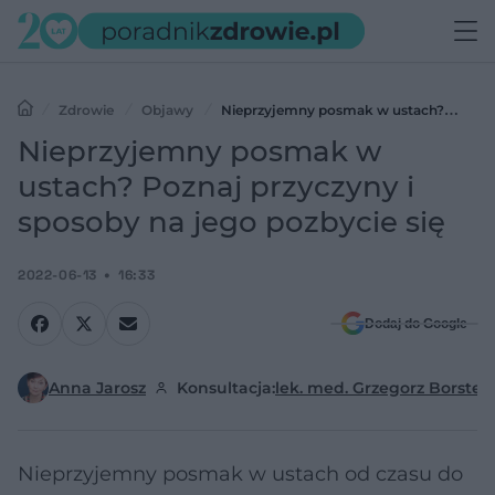
Zdrowie
Objawy
Nieprzyjemny posmak w ustach?
Poznaj przyczyny i sposoby na jego pozbycie się
Nieprzyjemny posmak w
ustach? Poznaj przyczyny i
sposoby na jego pozbycie się
2022-06-13
16:33
Dodaj do Google
Anna Jarosz
Konsultacja:
lek. med. Grzegorz Borster
Nieprzyjemny posmak w ustach od czasu do