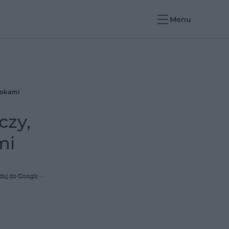
Menu
kokami
czy,
mi
daj do Google