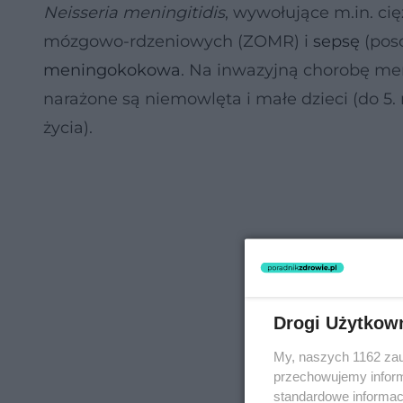
Neisseria meningitidis
, wywołujące m.in. cię
mózgowo-rdzeniowych (ZOMR) i
sepsę
(poso
meningokokowa
. Na inwazyjną chorobę me
narażone są niemowlęta i małe dzieci (do 5. r
życia).
Drogi Użytkow
My, naszych 1162 zau
przechowujemy informa
standardowe informac