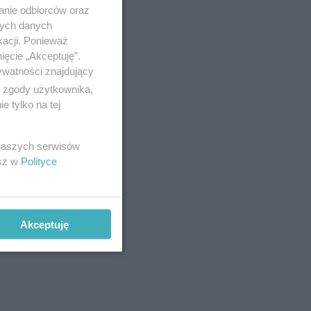
anie odbiorców oraz
nych danych
kacji. Ponieważ
wodowane
ięcie „Akceptuję”.
ez
ywatności znajdujący
ą zgody użytkownika,
 tylko na tej
 naszych serwisów
esz w
Polityce
owych
az
skłonna
Akceptuję
o-