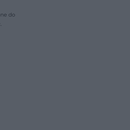
bne do
.