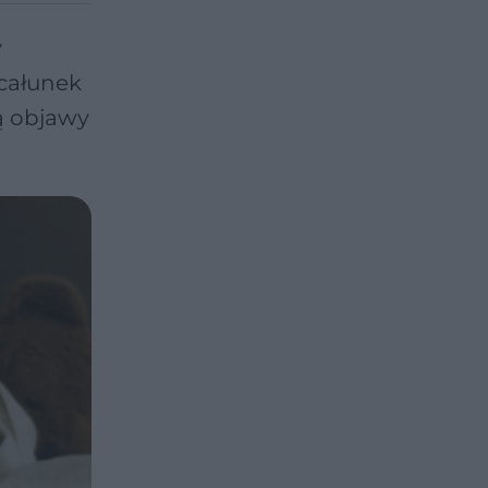
y
ocałunek
ą objawy