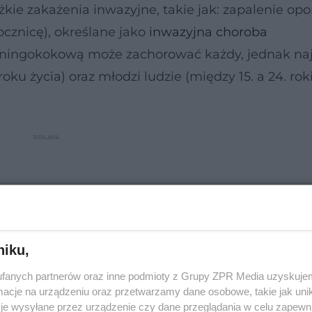
żkie zakażenia inwazyjne, takie jak: zapalenie op
cznicę), określane jako
inwazyjna choroba
ningokokową może zachorować każdy, jednak naj
oku życia) oraz młodzi ludzie (między 15. a 24. ro
niku,
fanych partnerów oraz inne podmioty z Grupy ZPR Media uzyskujem
cje na urządzeniu oraz przetwarzamy dane osobowe, takie jak unika
je wysyłane przez urządzenie czy dane przeglądania w celu zapewn