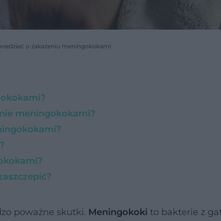
 wiedzieć o zakażeniu meningokokami
ngokokami?
żenie meningokokami?
eningokokami?
?
gokokami?
zaszczepić?
zo poważne skutki.
Meningokoki
to bakterie z g