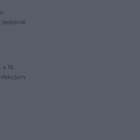
p.
z jedzenie
 a 19.
infekcjom