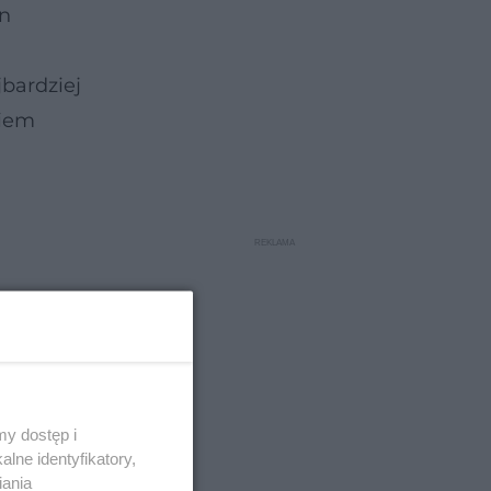
on
bardziej
kiem
y dostęp i
lne identyfikatory,
iania