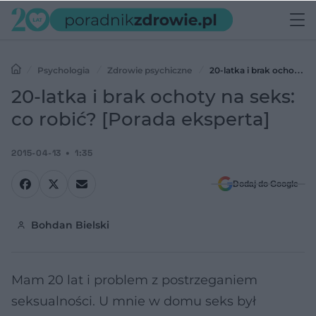
Psychologia
Zdrowie psychiczne
20-latka i brak ochoty
na seks: co robić? [Porada eksperta]
20-latka i brak ochoty na seks:
co robić? [Porada eksperta]
2015-04-13
1:35
Dodaj do Google
Bohdan Bielski
Mam 20 lat i problem z postrzeganiem
seksualności. U mnie w domu seks był