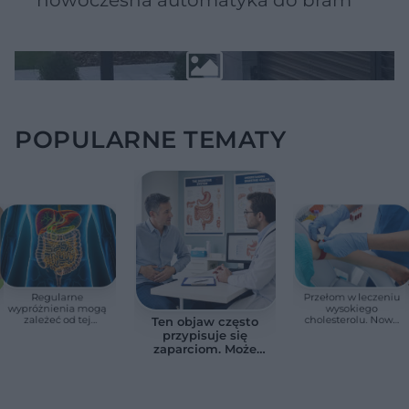
POPULARNE TEMATY
Regularne
Przełom w leczeniu
wypróżnienia mogą
wysokiego
zależeć od tej
cholesterolu. Nowa
Ten objaw często
witaminy. Odkrycie
terapia zmniejszyła
przypisuje się
zaskoczyło
LDL o ponad połowę
zaparciom. Może
naukowców
jednak wskazywać
na chorobę jelita