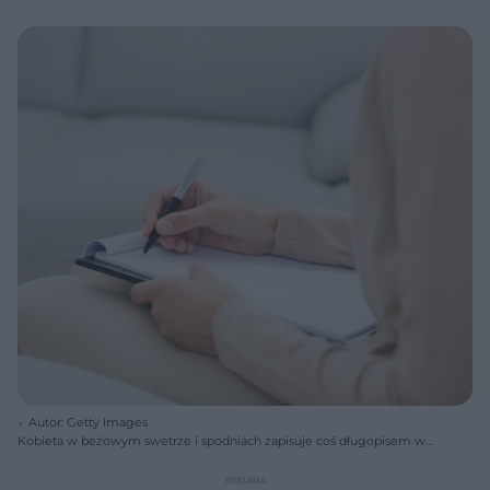
Autor: Getty Images
Kobieta w beżowym swetrze i spodniach zapisuje coś długopisem w
notesie z białymi kartkami, siedząc na kanapie. Obraz symbolizuje
porady psychologiczne i walkę ze stresem, o czym przeczytasz więcej