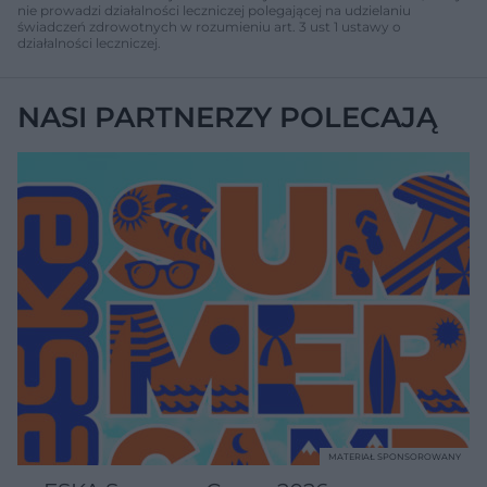
nie prowadzi działalności leczniczej polegającej na udzielaniu
świadczeń zdrowotnych w rozumieniu art. 3 ust 1 ustawy o
działalności leczniczej.
NASI PARTNERZY POLECAJĄ
MATERIAŁ SPONSOROWANY