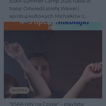
ESKA Summer Camp 2026 rusza w
trasę! Odwiedź strefę Wawel i
spróbuj kultowych Michałków z
Wawelu
MUZYKA
"ESKA Hity na Czasie" – playlista,