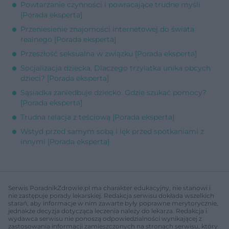
Powtarzanie czynności i powracające trudne myśli
[Porada eksperta]
Przeniesienie znajomości internetowej do świata
realnego [Porada eksperta]
Przeszłość seksualna w związku [Porada eksperta]
Socjalizacja dziecka. Dlaczego trzylatka unika obcych
dzieci? [Porada eksperta]
Sąsiadka zaniedbuje dziecko. Gdzie szukać pomocy?
[Porada eksperta]
Trudna relacja z teściową [Porada eksperta]
Wstyd przed samym sobą i lęk przed spotkaniami z
innymi [Porada eksperta]
Serwis PoradnikZdrowie.pl ma charakter edukacyjny, nie stanowi i
nie zastępuje porady lekarskiej. Redakcja serwisu dokłada wszelkich
starań, aby informacje w nim zawarte były poprawne merytorycznie,
jednakże decyzja dotycząca leczenia należy do lekarza. Redakcja i
wydawca serwisu nie ponoszą odpowiedzialności wynikającej z
zastosowania informacji zamieszczonych na stronach serwisu, który