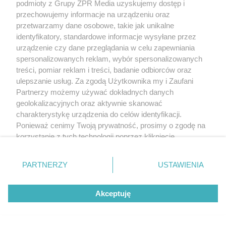
podmioty z Grupy ZPR Media uzyskujemy dostęp i
przechowujemy informacje na urządzeniu oraz
przetwarzamy dane osobowe, takie jak unikalne
Jak uniknąć rozstania?
identyfikatory, standardowe informacje wysyłane przez
urządzenie czy dane przeglądania w celu zapewniania
Rozstanie bezsprzecznie może więc negatywnie
spersonalizowanych reklam, wybór spersonalizowanych
odbijać się na wielu aspektach życia człowieka.
treści, pomiar reklam i treści, badanie odbiorców oraz
Jeżeli kończy ono związek, który był źródłem
ulepszanie usług. Za zgodą Użytkownika my i Zaufani
Partnerzy możemy używać dokładnych danych
cierpienia – rozstanie wtedy jest po prostu
geolokalizacyjnych oraz aktywnie skanować
konieczne. Funkcjonują jednak związki, kończące
charakterystykę urządzenia do celów identyfikacji.
się przez zaniedbania partnerów, a które tak
Ponieważ cenimy Twoją prywatność, prosimy o zgodę na
korzystanie z tych technologii poprzez kliknięcie
naprawdę mogłyby istnieć, gdyby tylko oboje ludzi
„Akceptuję”. Zgoda jest dobrowolna i zawsze możesz ją
się trochę postarało.
zmienić/wycofać klikając przycisk ustawień prywatności
PARTNERZY
USTAWIENIA
znajdujący się w lewym dolnym rogu strony
. Niektóre
Aby więc związek nie zakończył się rozstaniem,
rodzaje przetwarzania danych nie wymagają zgody
powinno się pamiętać o kilku teoretycznie
Akceptuję
użytkownika, ale masz prawo sprzeciwić się takiemu
przetwarzaniu. Preferencje będą miały zastosowanie tylko
prostych, ale bardzo ważnych aspektach. Przede
na tej witrynie.
wszystkim – szczerość. To absolutna podstawa