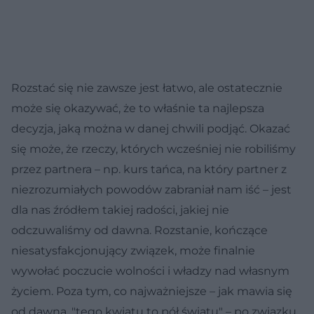
Rozstać się nie zawsze jest łatwo, ale ostatecznie
może się okazywać, że to właśnie ta najlepsza
decyzja, jaką można w danej chwili podjąć. Okazać
się może, że rzeczy, których wcześniej nie robiliśmy
przez partnera – np. kurs tańca, na który partner z
niezrozumiałych powodów zabraniał nam iść – jest
dla nas źródłem takiej radości, jakiej nie
odczuwaliśmy od dawna. Rozstanie, kończące
niesatysfakcjonujący związek, może finalnie
wywołać poczucie wolności i władzy nad własnym
życiem. Poza tym, co najważniejsze – jak mawia się
od dawna, "tego kwiatu to pół światu" – po związku,