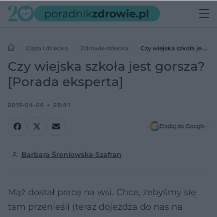
Ciąża i dziecko
Zdrowie dziecka
Czy wiejska szkoła jest
gorsza? [Porada eksperta]
Czy wiejska szkoła jest gorsza?
[Porada eksperta]
2013-04-04
23:41
Dodaj do Google
Barbara Śreniowska-Szafran
Mąż dostał pracę na wsi. Chce, żebyśmy się
tam przenieśli (teraz dojeżdża do nas na