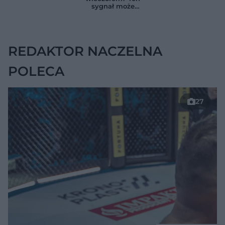
zmienia wszystko
ukrywać się w
sygnał może
jelitach
wskazywać na
chorobę, która długo
nie daje objawów
REDAKTOR NACZELNA
POLECA
27