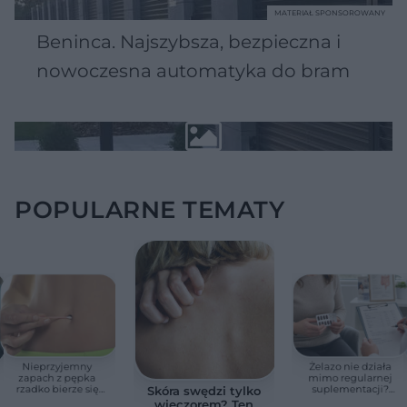
MATERIAŁ SPONSOROWANY
Beninca. Najszybsza, bezpieczna i
nowoczesna automatyka do bram
POPULARNE TEMATY
Nieprzyjemny
Żelazo nie działa
zapach z pępka
mimo regularnej
rzadko bierze się
suplementacji?
Skóra swędzi tylko
znikąd. Jeden objaw
Przyczyna może
wieczorem? Ten