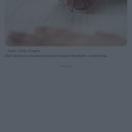
Autor: Getty Images
Dłoń dziecka w bordowej bluzce pisząca ołówkiem z czerwoną
opaską na tle zeszytu w niebieskie linie. Obok dłoni leży gumka do
mazania. Zdjęcie symbolizuje naukę pisania i adaptację w przedszkolu,
a o trudnościach związanych z tym okresem przeczytasz na Poradnik
Zdrowie.