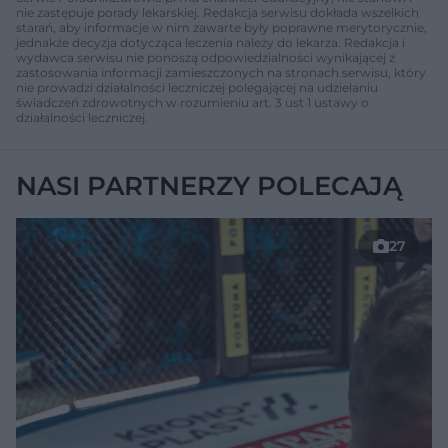
nie zastępuje porady lekarskiej. Redakcja serwisu dokłada wszelkich
starań, aby informacje w nim zawarte były poprawne merytorycznie,
jednakże decyzja dotycząca leczenia należy do lekarza. Redakcja i
wydawca serwisu nie ponoszą odpowiedzialności wynikającej z
zastosowania informacji zamieszczonych na stronach serwisu, który
nie prowadzi działalności leczniczej polegającej na udzielaniu
świadczeń zdrowotnych w rozumieniu art. 3 ust 1 ustawy o
działalności leczniczej.
NASI PARTNERZY POLECAJĄ
27