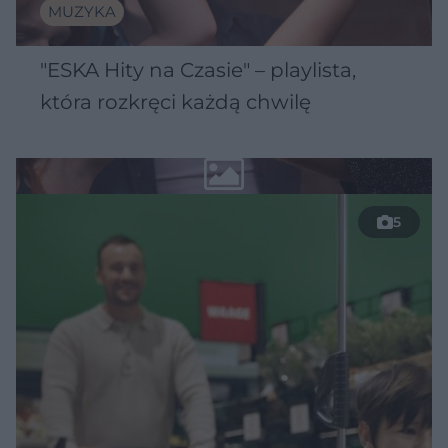
MUZYKA
"ESKA Hity na Czasie" – playlista,
która rozkręci każdą chwilę
5