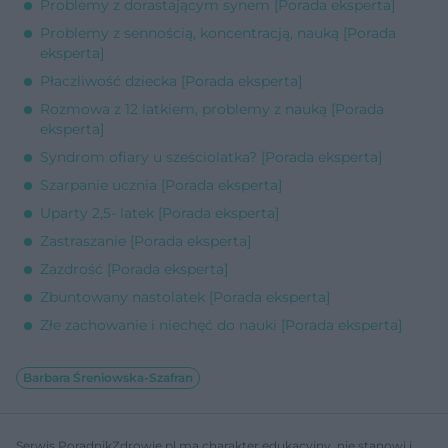
Problemy z dorastającym synem [Porada eksperta]
Problemy z sennością, koncentracją, nauką [Porada
eksperta]
Płaczliwość dziecka [Porada eksperta]
Rozmowa z 12 latkiem, problemy z nauką [Porada
eksperta]
Syndrom ofiary u sześciolatka? [Porada eksperta]
Szarpanie ucznia [Porada eksperta]
Uparty 2,5- latek [Porada eksperta]
Zastraszanie [Porada eksperta]
Zazdrość [Porada eksperta]
Zbuntowany nastolatek [Porada eksperta]
Złe zachowanie i niechęć do nauki [Porada eksperta]
Barbara Śreniowska-Szafran
Serwis PoradnikZdrowie.pl ma charakter edukacyjny, nie stanowi i