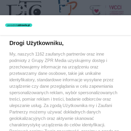
Drogi Użytkowniku,
Żaden utwór zamieszczony w serwisie nie może być powielany i
My, naszych 1162 zaufanych partnerów oraz inne
rozpowszechniany lub dalej rozpowszechniany w jakikolwiek sposób
(w tym także elektroniczny lub mechaniczny) na jakimkolwiek polu
podmioty z Grupy ZPR Media uzyskujemy dostęp i
eksploatacji w jakiejkolwiek formie, włącznie z umieszczaniem w
przechowujemy informacje na urządzeniu oraz
Internecie bez pisemnej zgody właściciela praw. Jakiekolwiek użycie
przetwarzamy dane osobowe, takie jak unikalne
lub wykorzystanie utworów w całości lub w części z naruszeniem
prawa, tzn. bez właściwej zgody, jest zabronione pod groźbą kary i
identyfikatory, standardowe informacje wysyłane przez
może być ścigane prawnie.
urządzenie czy dane przeglądania w celu zapewniania
spersonalizowanych reklam, wybór spersonalizowanych
treści, pomiar reklam i treści, badanie odbiorców oraz
ulepszanie usług. Za zgodą Użytkownika my i Zaufani
Partnerzy możemy używać dokładnych danych
geolokalizacyjnych oraz aktywnie skanować
charakterystykę urządzenia do celów identyfikacji.
O nas