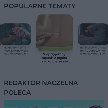
POPULARNE TEMATY
Ile maksymalnie
Ból pleców nie mija
może żyć człowiek?
mimo odpoczynku.
Naukowcy podali
Te objawy mogą być
Nieprzyjemny
zaskakującą liczbę
sygnałem raka
zapach z pępka
rzadko bierze się
znikąd. Jeden objaw
zmienia wszystko
REDAKTOR NACZELNA
POLECA