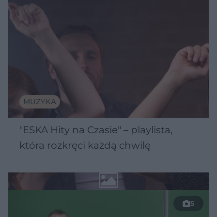
MUZYKA
"ESKA Hity na Czasie" – playlista,
która rozkręci każdą chwilę
5