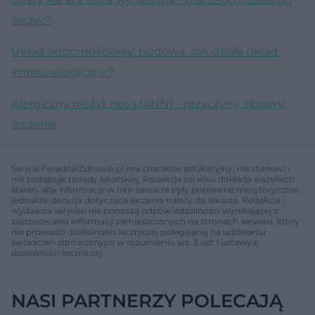
leczyć?
Układ odpornościowy: budowa. Jak działa układ
immunologiczny?
Alergiczny nieżyt nosa (ANN) – przyczyny, objawy,
leczenie
Serwis PoradnikZdrowie.pl ma charakter edukacyjny, nie stanowi i
nie zastępuje porady lekarskiej. Redakcja serwisu dokłada wszelkich
starań, aby informacje w nim zawarte były poprawne merytorycznie,
jednakże decyzja dotycząca leczenia należy do lekarza. Redakcja i
wydawca serwisu nie ponoszą odpowiedzialności wynikającej z
zastosowania informacji zamieszczonych na stronach serwisu, który
nie prowadzi działalności leczniczej polegającej na udzielaniu
świadczeń zdrowotnych w rozumieniu art. 3 ust 1 ustawy o
działalności leczniczej.
NASI PARTNERZY POLECAJĄ