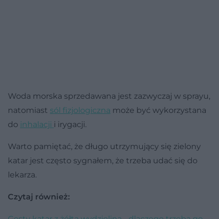
Woda morska sprzedawana jest zazwyczaj w sprayu,
natomiast
sól fizjologiczna
może być wykorzystana
do
inhalacji
i irygacji.
Warto pamiętać, że długo utrzymujący się zielony
katar jest często sygnałem, że trzeba udać się do
lekarza.
Czytaj również:
Gęsty katar z żółtą wydzieliną - dlaczego trzeba go