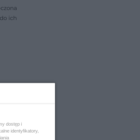
eczona
do ich
y dostęp i
lne identyfikatory,
iania