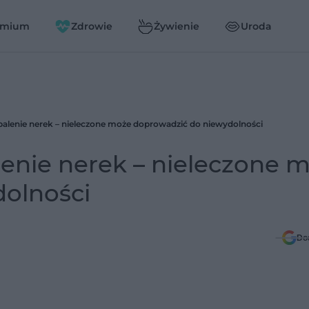
emium
Zdrowie
Żywienie
Uroda
lenie nerek – nieleczone może doprowadzić do niewydolności
nie nerek – nieleczone 
olności
Do