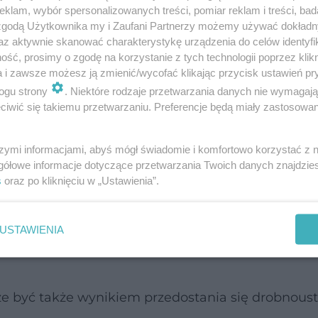
rzyczyny i czynniki ryzyka
klam, wybór spersonalizowanych treści, pomiar reklam i treści, bad
 zgodą Użytkownika my i Zaufani Partnerzy możemy używać dokład
az aktywnie skanować charakterystykę urządzenia do celów identyfi
e być wynikiem zakażenia:
ść, prosimy o zgodę na korzystanie z tych technologii poprzez klikn
a i zawsze możesz ją zmienić/wycofać klikając przycisk ustawień pr
ok. 80 proc) do ostrego odmiedniczkowego zapaleni
ogu strony
. Niektóre rodzaje przetwarzania danych nie wymagaj
iwić się takiemu przetwarzaniu. Preferencje będą miały zastosowanie
ie, które pochodzą z dolnych dróg moczowych i dosta
bakterie
E. Coli
gronkow
Najczęściej są to
, rzadziej
szymi informacjami, abyś mógł świadomie i komfortowo korzystać z
dwoinka rzeżączk
 dróg moczowych, to mikoplazmy i
gółowe informacje dotyczące przetwarzania Twoich danych znajdzi
wirus
owiadają wirusy z rodziny
Herpes
, w tym m.in.
s
oraz po kliknięciu w „Ustawienia”.
czas kontaktów seksualnych
antybiotykami
 obniżoną odpornością, leczonych
lub
USTAWIENIA
 długotrwale cewnikowanych
e być także wynikiem przedostania się drobnous