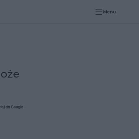
Menu
może
daj do Google