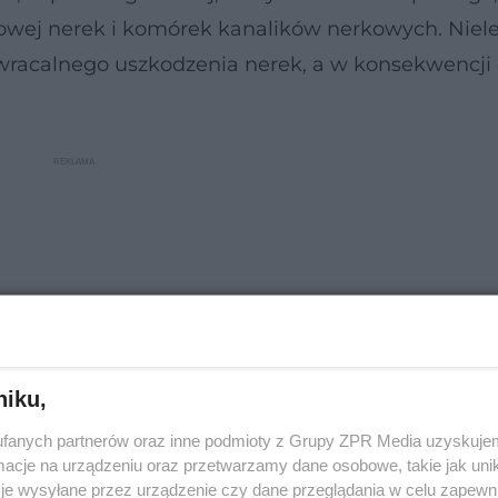
owej nerek i komórek kanalików nerkowych. Niel
wracalnego uszkodzenia nerek, a w konsekwencji 
niku,
fanych partnerów oraz inne podmioty z Grupy ZPR Media uzyskujem
cje na urządzeniu oraz przetwarzamy dane osobowe, takie jak unika
je wysyłane przez urządzenie czy dane przeglądania w celu zapewn