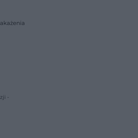
zakażenia
zji -