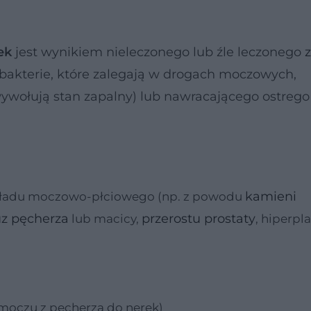
ek
jest wynikiem nieleczonego lub źle leczonego
bakterie, które zalegają w drogach moczowych,
ywołują stan zapalny) lub nawracającego ostrego
kamieni
układu moczowo-płciowego (np. z powodu
z pęcherza
przerostu prostaty
lub macicy,
, hiperpla
moczu z pęcherza do nerek)