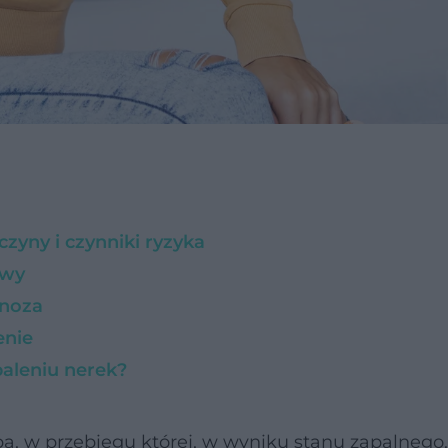
zyny i czynniki ryzyka
awy
gnoza
enie
aleniu nerek?
a, w przebiegu której, w wyniku stanu zapalnego,