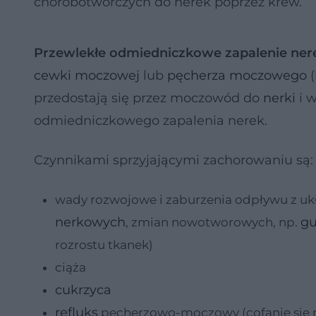
chorobotwórczych do nerek poprzez krew.
Przewlekłe odmiedniczkowe zapalenie ner
cewki moczowej
lub
pęcherza moczowego
(
przedostają się przez moczowód do
nerki
i w
odmiedniczkowego zapalenia nerek.
Czynnikami sprzyjającymi zachorowaniu są:
wady rozwojowe i zaburzenia odpływu z 
nerkowych
gu
, zmian nowotworowych, np.
rozrostu tkanek)
ciąża
cukrzyca
refluks
pęcherzowo-moczowy (cofanie się 