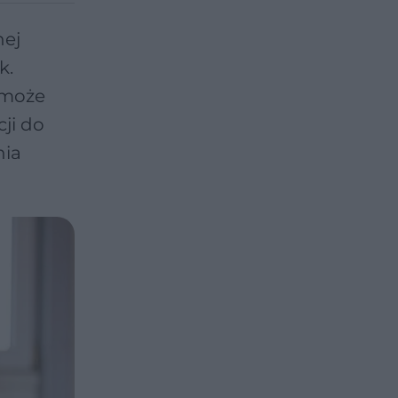
nej
k.
 może
ji do
nia