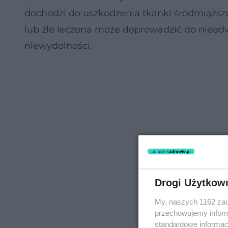
dochodzi do uszkodzenia tkanki śródmiąższ
lub źle leczona może doprowadzić do nieod
niewydolności.
Drogi Użytkow
My, naszych 1162 zau
przechowujemy informa
standardowe informac