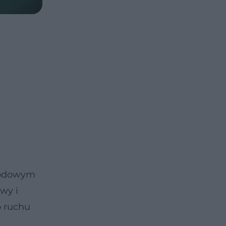
płodowym
wy i
o ruchu