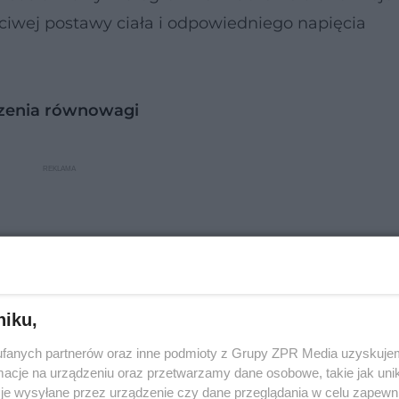
ściwej postawy ciała i odpowiedniego napięcia
rzenia równowagi
niku,
fanych partnerów oraz inne podmioty z Grupy ZPR Media uzyskujem
cje na urządzeniu oraz przetwarzamy dane osobowe, takie jak unika
je wysyłane przez urządzenie czy dane przeglądania w celu zapewn