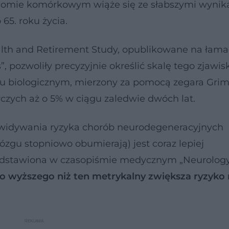
poziomie komórkowym wiąże się ze słabszymi wyni
65. roku życia.
alth and Retirement Study, opublikowane na łam
, pozwoliły precyzyjnie określić skalę tego zjawis
ku biologicznym, mierzony za pomocą zegara Gri
czych aż o 5% w ciągu zaledwie dwóch lat.
widywania ryzyka chorób neurodegeneracyjnych
gu stopniowo obumierają) jest coraz lepiej
dstawiona w czasopiśmie medycznym „Neurology
go wyższego niż ten metrykalny zwiększa ryzyko