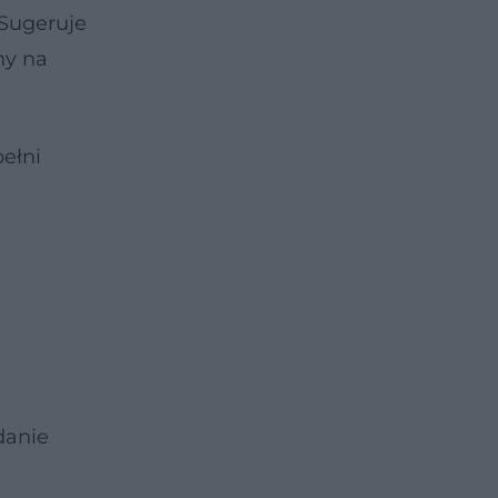
 Sugeruje
ny na
ełni
danie