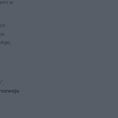
kami w
ach
ka.
mAge,
”,
 rozwoju