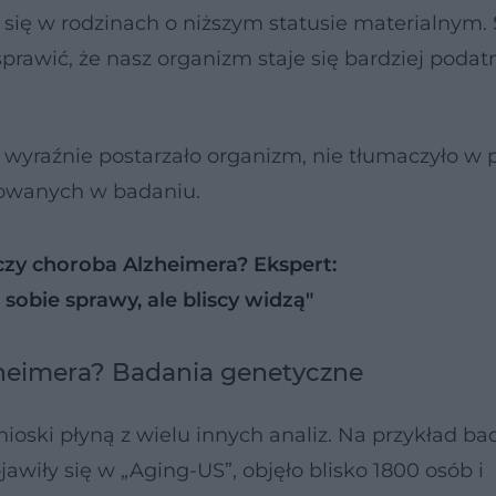
 się w rodzinach o niższym statusie materialnym.
prawić, że nasz organizm staje się bardziej podat
w
wyraźnie postarzało organizm, nie tłumaczyło w p
owanych w badaniu.
czy choroba Alzheimera? Ekspert:
 sobie sprawy, ale bliscy widzą"
zheimera? Badania genetyczne
oski płyną z wielu innych analiz. Na przykład ba
wiły się w „Aging-US”, objęło blisko 1800 osób i