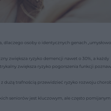
a, dlaczego osoby o identycznych genach „umysłowo”
czny zwiększa ryzyko demencji nawet o 30%, a każdy
rykalny zwiększa ryzyko pogorszenia funkcji pozna
z dużą trafnością przewidzieć ryzyko rozwoju choro
kich seniorów jest kluczowym, ale często pomijanym