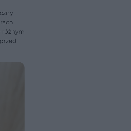
iczny
arach
e różnym
 przed