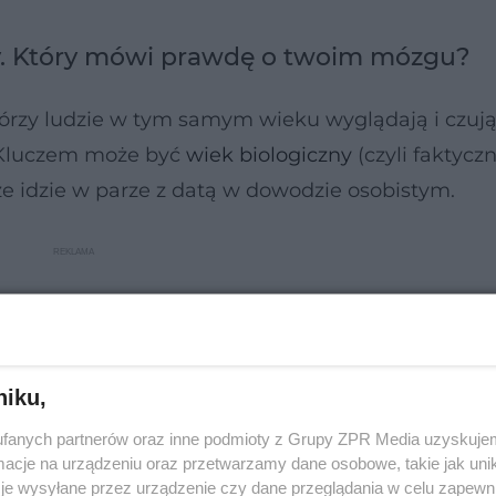
ny. Który mówi prawdę o twoim mózgu?
tórzy ludzie w tym samym wieku wyglądają i czują
 Kluczem może być
wiek biologiczny
(czyli faktycz
ze idzie w parze z datą w dowodzie osobistym.
niku,
fanych partnerów oraz inne podmioty z Grupy ZPR Media uzyskujem
cje na urządzeniu oraz przetwarzamy dane osobowe, takie jak unika
je wysyłane przez urządzenie czy dane przeglądania w celu zapewn