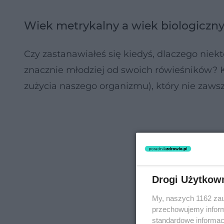
Wiek metrykalny a wiek biologicz
Czy zastanawiałeś się kiedyś, dlaczego niek
znacznie młodziej od swoich rówieśników?
zużycia naszego organizmu), który nie zaws
Drogi Użytkow
My, naszych 1162 zau
przechowujemy informa
standardowe informac