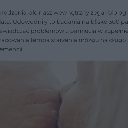
urodzenia, ale nasz wewnętrzny zegar biolog
lata. Udowodniły to badania na blisko 300 p
 doświadczać problemów z pamięcią w zupełni
oszacowania tempa starzenia mózgu na długo
emencji.