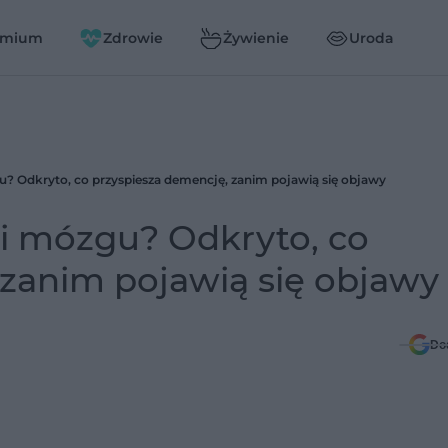
emium
Zdrowie
Żywienie
Uroda
? Odkryto, co przyspiesza demencję, zanim pojawią się objawy
i mózgu? Odkryto, co
 zanim pojawią się objawy
Do