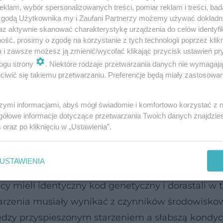
klam, wybór spersonalizowanych treści, pomiar reklam i treści, bad
 zgodą Użytkownika my i Zaufani Partnerzy możemy używać dokład
az aktywnie skanować charakterystykę urządzenia do celów identyfi
ść, prosimy o zgodę na korzystanie z tych technologii poprzez klikn
 of Virginia, którego wyniki opublikowano w cz
a i zawsze możesz ją zmienić/wycofać klikając przycisk ustawień pr
nim udział 287 par bliźniąt jednojajowych, a wnios
ogu strony
. Niektóre rodzaje przetwarzania danych nie wymagaj
iwić się takiemu przetwarzaniu. Preferencje będą miały zastosowanie
izmu jest powiązane z pogorszeniem sprawności um
myślenia. Co ciekawe, do oceny wieku naukowcy uż
szymi informacjami, abyś mógł świadomie i komfortowo korzystać z
narzędzi, które na podstawie śladów chemiczny
gółowe informacje dotyczące przetwarzania Twoich danych znajdzi
są nasze komórki), zwłaszcza nowszych wersji, tak
s
oraz po kliknięciu w „Ustawienia”.
USTAWIENIA
niezwykle cenne, ponieważ pozwala niemal całkow
 mieli identyczny kod genetyczny i dorastali w 
rzenia musiały wynikać z czynników środowisko
iędzy przyspieszonym starzeniem a słabszą kondyc