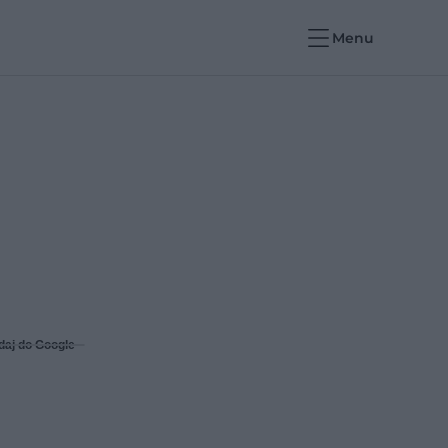
Menu
daj do Google