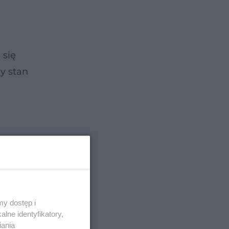
 się
ny stan
y dostęp i
lne identyfikatory,
iania