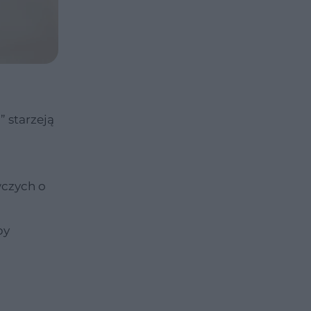
 starzeją
wczych o
by