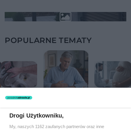
POPULARNE TEMATY
Ten sygnał z jelit
Przebieg ciąż może
może mieć
zapisać się w sercu
znaczenie dla
na lata. Ryzyko
To nie zawsze
zdrowia. Naukowcy
zgonu rośnie nawet
niestrawność. Te
wskazali zdrowy
3,3 razy
objawy mogą
zakres
wskazywać na raka
Drogi Użytkowniku,
trzustki
My, naszych 1162 zaufanych partnerów oraz inne