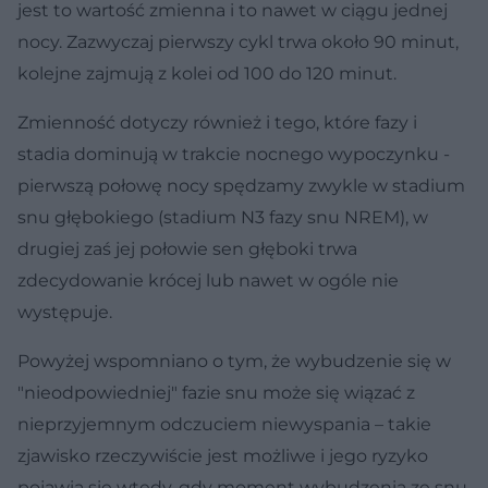
jest to wartość zmienna i to nawet w ciągu jednej
nocy. Zazwyczaj pierwszy cykl trwa około 90 minut,
kolejne zajmują z kolei od 100 do 120 minut.
Zmienność dotyczy również i tego, które fazy i
stadia dominują w trakcie nocnego wypoczynku -
pierwszą połowę nocy spędzamy zwykle w stadium
snu głębokiego (stadium N3 fazy snu NREM), w
drugiej zaś jej połowie sen głęboki trwa
zdecydowanie krócej lub nawet w ogóle nie
występuje.
Powyżej wspomniano o tym, że wybudzenie się w
"nieodpowiedniej" fazie snu może się wiązać z
nieprzyjemnym odczuciem niewyspania – takie
zjawisko rzeczywiście jest możliwe i jego ryzyko
pojawia się wtedy, gdy moment wybudzenia ze snu