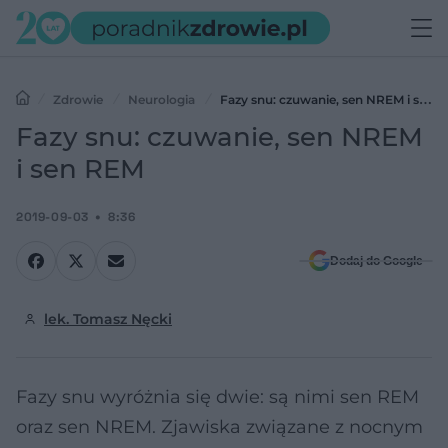
Zdrowie
Neurologia
Fazy snu: czuwanie, sen NREM i sen
REM
Fazy snu: czuwanie, sen NREM
i sen REM
2019-09-03
8:36
Dodaj do Google
lek. Tomasz Nęcki
Fazy snu wyróżnia się dwie: są nimi sen REM
oraz sen NREM. Zjawiska związane z nocnym