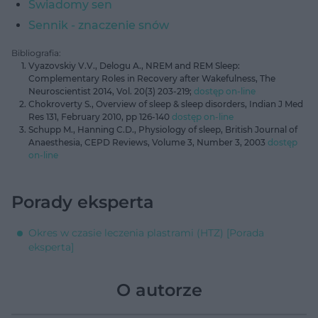
Świadomy sen
Sennik - znaczenie snów
Bibliografia:
Vyazovskiy V.V., Delogu A., NREM and REM Sleep:
Complementary Roles in Recovery after Wakefulness, The
Neuroscientist 2014, Vol. 20(3) 203-219;
dostęp on-line
Chokroverty S., Overview of sleep & sleep disorders, Indian J Med
Res 131, February 2010, pp 126-140
dostęp on-line
Schupp M., Hanning C.D., Physiology of sleep, British Journal of
Anaesthesia, CEPD Reviews, Volume 3, Number 3, 2003
dostęp
on-line
Porady eksperta
Okres w czasie leczenia plastrami (HTZ) [Porada
eksperta]
O autorze