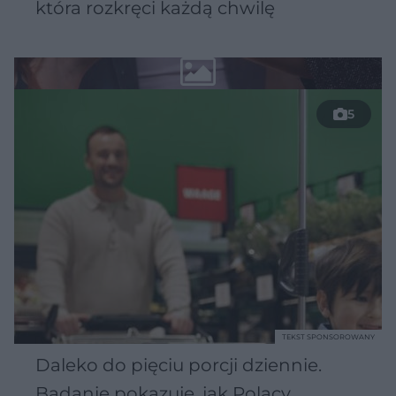
która rozkręci każdą chwilę
5
TEKST SPONSOROWANY
Daleko do pięciu porcji dziennie.
Badanie pokazuje, jak Polacy