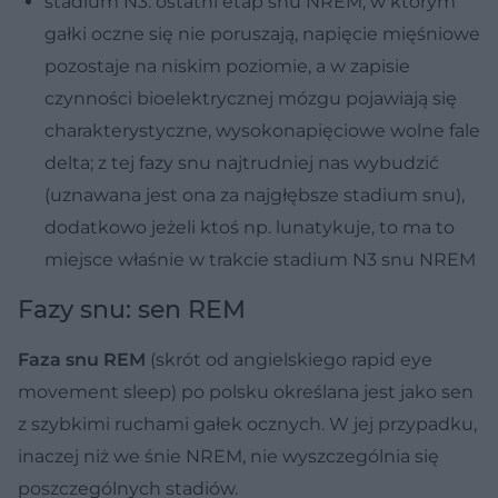
stadium N3: ostatni etap snu NREM, w którym
gałki oczne się nie poruszają, napięcie mięśniowe
pozostaje na niskim poziomie, a w zapisie
czynności bioelektrycznej mózgu pojawiają się
charakterystyczne, wysokonapięciowe wolne fale
delta; z tej fazy snu najtrudniej nas wybudzić
(uznawana jest ona za najgłębsze stadium snu),
dodatkowo jeżeli ktoś np. lunatykuje, to ma to
miejsce właśnie w trakcie stadium N3 snu NREM
Fazy snu: sen REM
Faza snu REM
(skrót od angielskiego rapid eye
movement sleep) po polsku określana jest jako sen
z szybkimi ruchami gałek ocznych. W jej przypadku,
inaczej niż we śnie NREM, nie wyszczególnia się
poszczególnych stadiów.