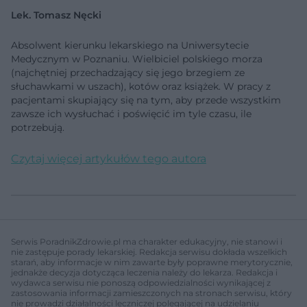
Lek. Tomasz Nęcki
Absolwent kierunku lekarskiego na Uniwersytecie
Medycznym w Poznaniu. Wielbiciel polskiego morza
(najchętniej przechadzający się jego brzegiem ze
słuchawkami w uszach), kotów oraz książek. W pracy z
pacjentami skupiający się na tym, aby przede wszystkim
zawsze ich wysłuchać i poświęcić im tyle czasu, ile
potrzebują.
Czytaj więcej artykułów tego autora
Serwis PoradnikZdrowie.pl ma charakter edukacyjny, nie stanowi i
nie zastępuje porady lekarskiej. Redakcja serwisu dokłada wszelkich
starań, aby informacje w nim zawarte były poprawne merytorycznie,
jednakże decyzja dotycząca leczenia należy do lekarza. Redakcja i
wydawca serwisu nie ponoszą odpowiedzialności wynikającej z
zastosowania informacji zamieszczonych na stronach serwisu, który
nie prowadzi działalności leczniczej polegającej na udzielaniu