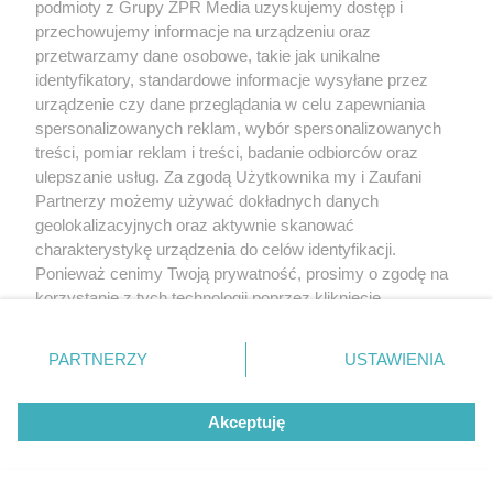
REDAKTOR NACZELNA
podmioty z Grupy ZPR Media uzyskujemy dostęp i
przechowujemy informacje na urządzeniu oraz
POLECA
przetwarzamy dane osobowe, takie jak unikalne
identyfikatory, standardowe informacje wysyłane przez
urządzenie czy dane przeglądania w celu zapewniania
27
spersonalizowanych reklam, wybór spersonalizowanych
treści, pomiar reklam i treści, badanie odbiorców oraz
ulepszanie usług. Za zgodą Użytkownika my i Zaufani
Partnerzy możemy używać dokładnych danych
geolokalizacyjnych oraz aktywnie skanować
charakterystykę urządzenia do celów identyfikacji.
Ponieważ cenimy Twoją prywatność, prosimy o zgodę na
korzystanie z tych technologii poprzez kliknięcie
„Akceptuję”. Zgoda jest dobrowolna i zawsze możesz ją
zmienić/wycofać klikając przycisk ustawień prywatności
PARTNERZY
USTAWIENIA
znajdujący się w lewym dolnym rogu strony
. Niektóre
rodzaje przetwarzania danych nie wymagają zgody
TEKST SPONSOROWANY
Akceptuję
użytkownika, ale masz prawo sprzeciwić się takiemu
PRIME 18: Tańcula, Murański,
przetwarzaniu. Preferencje będą miały zastosowanie tylko
Schreiber i Wach na jednej gali!
na tej witrynie.